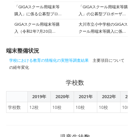
す。手紙の内容は、原文の
サポーター配置業務委託）
託」に係る公募型プロポー
「GIGAスクール用端末等
「GIGAスクール用端末等購
まま掲載させていただきま
(参加表明書等の提出期限:
ザルを実施します。
購入」に係る公募型プロポ
入」の公募型プロポーザル
す。
令和2年11
ーザルの選定結果
を実施したところ、2者か
GIGAスクール用端末等購
大川市立小中学校のGIGAス
ら応募がありました。令和
入（令和2年7月20日
クール用端末等購入に係る
2年8月6日に業者選定審査
（月）17時まで申請書類受
公募型プロポーサルが公告
会を開催し審査した結果、
付）
されました。
次のとおり優先交渉権者を
端末整備状況
選定しましたので公表しま
学校における教育の情報化の実態等調査結果
主要項目について
す。
の経年変化
学校数
2019年
2020年
2021年
2022年
2023
学校数
12校
10校
10校
10校
10校
児童生徒数