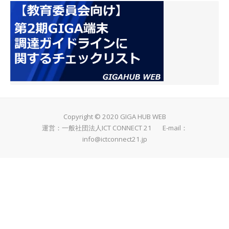
Copyright © 2020 GIGA HUB WEB
運営：一般社団法人ICT CONNECT 21 E-mail：
info@ictconnect21.jp