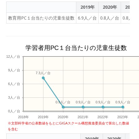
2019年
2020年
2021
教育用PC１台当たりの児童生徒数
6.9人／台
0.8人／台
0.8人／
学習者用PC１台当たりの児童生徒数
12人／台
9人／台
7.3人／台
6人／台
3人／台
0.9人／台
0.9人／台
0.9人／台
0.9人／台
0人／台
2018年
2019年
2020年
2021年
2022年
2023年
※文部科学省の公表数値をもとにGIGAスクール構想推進委員会で算出した数値
を含む
2019年
2020年
202