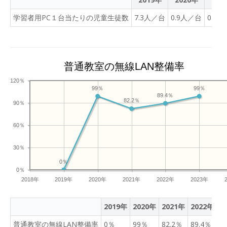
学習者用PC１台当たりの児童生徒数
7.3人／台
0.9人／台
0.9
普通教室の無線LAN整備率
120％
99％
99％
89.4％
82.2％
90％
60％
30％
0％
0％
2018年
2019年
2020年
2021年
2022年
2023年
2019年
2020年
2021年
2022年
2
普通教室の無線LAN整備率
0％
99％
82.2％
89.4％
9