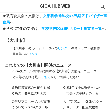
Skip
GIGA HUB WEB
to
content
★教育委員会の支援は、
文部科学省学校DX戦略アドバイザー事
務局
へ
★学校ICT化の支援は、
学校学校DX戦略サポート事業者一覧
へ
【大川市】
【大川市】の ホームページへの
リンク
教育トップ・教育委
員会等への
リンク
これまでの【大川市】関係のニュース
GIGAスクール構想等に関する
【大川市】
の情報・ニュース・
公告等があれば是非
こちら
からご連絡ください。
遠隔授業実施の可能性を探
令和2年度中に寄せられた
る為の、各家庭のIT環境に
「市長への手紙」のうち、
ついての実態調査について
差出人から了承をいただい
公募型プロポーザルの実施
大川市では、「GIGAスクー
たもののみ掲載していま
について（GIGAスクール
ルサポーター配置業務委