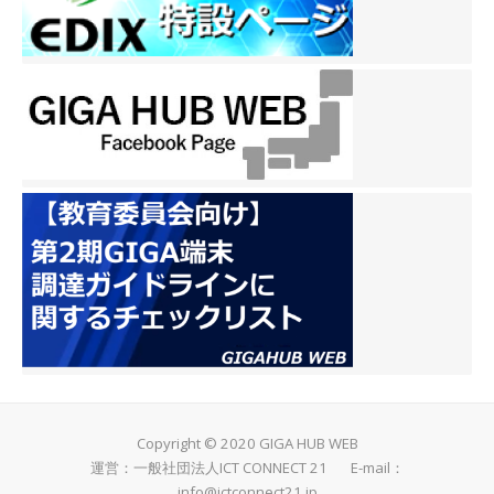
Copyright © 2020 GIGA HUB WEB
運営：一般社団法人ICT CONNECT 21 E-mail：
info@ictconnect21.jp