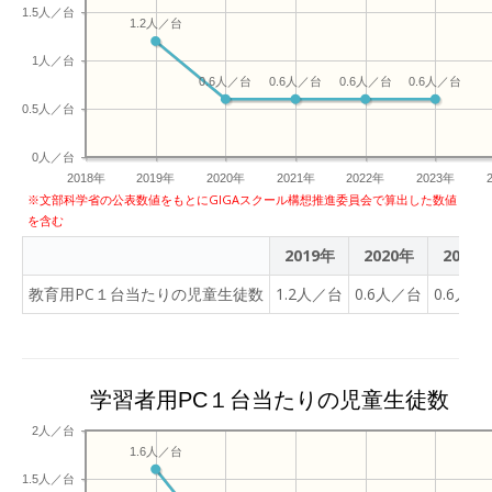
1.5人／台
1.2人／台
1人／台
0.6人／台
0.6人／台
0.6人／台
0.6人／台
0.5人／台
0人／台
2018年
2019年
2020年
2021年
2022年
2023年
※文部科学省の公表数値をもとにGIGAスクール構想推進委員会で算出した数値
を含む
2019年
2020年
2021
教育用PC１台当たりの児童生徒数
1.2人／台
0.6人／台
0.6人／
学習者用PC１台当たりの児童生徒数
2人／台
1.6人／台
1.5人／台