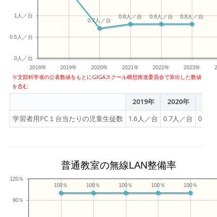
1人／台
0.8人／台
0.8人／台
0.8人／台
0.7人／台
0.5人／台
0人／台
2018年
2019年
2020年
2021年
2022年
2023年
※文部科学省の公表数値をもとにGIGAスクール構想推進委員会で算出した数値
を含む
2019年
2020年
202
学習者用PC１台当たりの児童生徒数
1.6人／台
0.7人／台
0.8
普通教室の無線LAN整備率
120％
100％
100％
100％
100％
100％
90％