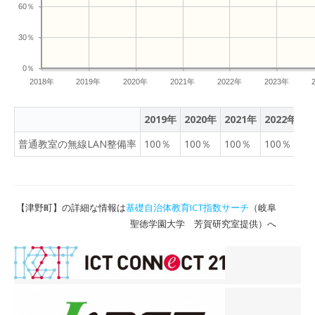
60％
30％
0％
2018年
2019年
2020年
2021年
2022年
2023年
2019年
2020年
2021年
2022年
2
普通教室の無線LAN整備率
100％
100％
100％
100％
1
【津野町】の詳細な情報は
基礎自治体教育ICT指数サーチ
（岐阜
聖徳学園大学 芳賀研究室提供）へ