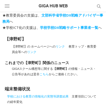
Skip
GIGA HUB WEB
to
content
★教育委員会の支援は、
文部科学省学校DX戦略アドバイザー事
務局
へ
★学校ICT化の支援は、
学校学校DX戦略サポート事業者一覧
へ
【津野町】
【津野町】の ホームページへの
リンク
教育トップ・教育委
員会等への
リンク
これまでの【津野町】関係のニュース
GIGAスクール構想等に関する
【津野町】
の情報・ニュース・
公告等があれば是非
こちら
からご連絡ください。
端末整備状況
学校における教育の情報化の実態等調査結果
主要項目について
の経年変化