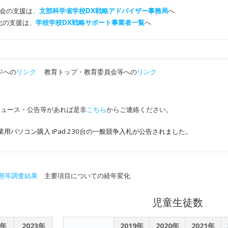
会の支援は、
文部科学省学校DX戦略アドバイザー事務局
へ
T化の支援は、
学校学校DX戦略サポート事業者一覧
へ
町
ジへの
リンク
教育トップ・教育委員会等への
リンク
ニュース・公告等があれば是非
こちら
からご連絡ください。
用パソコン購入 iPad 230台の一般競争入札が公告されました。
態等調査結果
主要項目についての経年変化
児童生徒数
2年
2023年
2019年
2020年
2021年