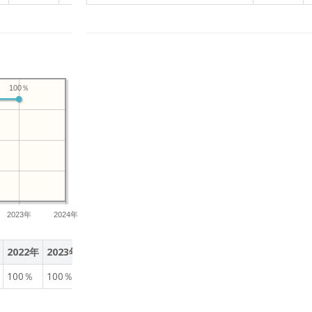
100％
2023年
2024年
2022年
2023年
100％
100％