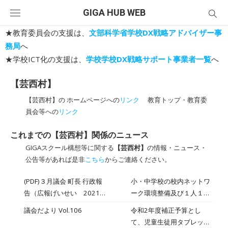
Skip
GIGA HUB WEB
to
content
★教育委員会の支援は、
文部科学省学校DX戦略アドバイザー事
務局
へ
★学校ICT化の支援は、
学校学校DX戦略サポート事業者一覧
へ
【芸西村】
【芸西村】の ホームページへの
リンク
教育トップ・教育委
員会等への
リンク
これまでの【芸西村】関係のニュース
GIGAスクール構想等に関する
【芸西村】
の情報・ニュース・
公告等があれば是非
こちら
からご連絡ください。
(PDF)３月議会 町長 行政報
小・中学校の校内ネットワ
告（広報げいせい 2021
ーク環境整備及び１人１台
年4月号）
タブレットの導入は、３月
議会だより Vol.106
令和2年度補正予算とし
末の完了を予定していま
て、児童生徒用タブレット