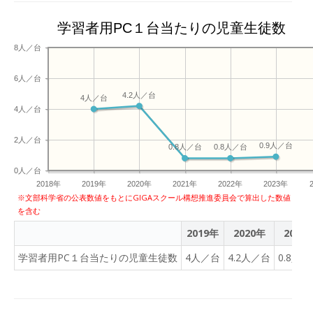
学習者用PC１台当たりの児童生徒数
8人／台
6人／台
4.2人／台
4人／台
4人／台
2人／台
0.9人／台
0.8人／台
0.8人／台
0人／台
2018年
2019年
2020年
2021年
2022年
2023年
※文部科学省の公表数値をもとにGIGAスクール構想推進委員会で算出した数値
を含む
2019年
2020年
2021
学習者用PC１台当たりの児童生徒数
4人／台
4.2人／台
0.8人