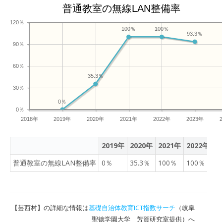
普通教室の無線LAN整備率
120％
100％
100％
93.3％
90％
60％
35.3％
30％
0％
0％
2018年
2019年
2020年
2021年
2022年
2023年
2019年
2020年
2021年
2022年
2
普通教室の無線LAN整備率
0％
35.3％
100％
100％
9
【芸西村】の詳細な情報は
基礎自治体教育ICT指数サーチ
（岐阜
聖徳学園大学 芳賀研究室提供）へ