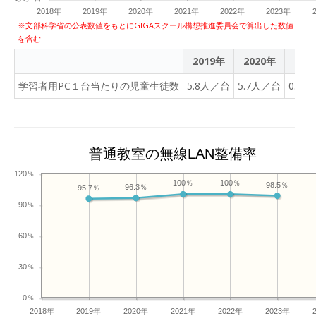
2018年
2019年
2020年
2021年
2022年
2023年
※文部科学省の公表数値をもとにGIGAスクール構想推進委員会で算出した数値
を含む
2019年
2020年
202
学習者用PC１台当たりの児童生徒数
5.8人／台
5.7人／台
0.8
普通教室の無線LAN整備率
120％
100％
100％
98.5％
96.3％
95.7％
90％
60％
30％
0％
2018年
2019年
2020年
2021年
2022年
2023年