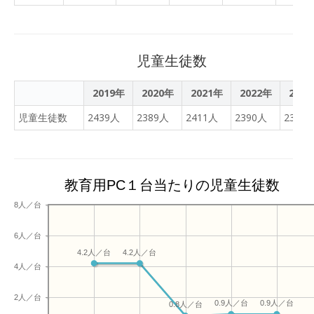
方法の改善に生かしていき
たい」 この調査は6日まで
行われ、調査結果は来年2
月中旬以降県が取りまと
児童生徒数
め、学校には各校ごとの結
果が報告されます。
2019年
2020年
2021年
2022年
202
児童生徒数
2439人
2389人
2411人
2390人
2379
教育用PC１台当たりの児童生徒数
8人／台
6人／台
4.2人／台
4.2人／台
4人／台
2人／台
0.9人／台
0.9人／台
0.8人／台