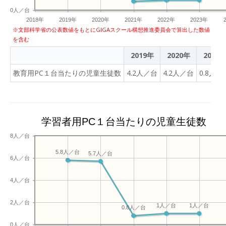
0人／台
2018年
2019年
2020年
2021年
2022年
2023年
※文部科学省の公表数値をもとにGIGAスクール構想推進委員会で算出した数値
を含む
2019年
2020年
2021
教育用PC１台当たりの児童生徒数
4.2人／台
4.2人／台
0.8人／
学習者用PC１台当たりの児童生徒数
8人／台
5.8人／台
5.7人／台
6人／台
4人／台
2人／台
1人／台
1人／台
0.8人／台
0人／台