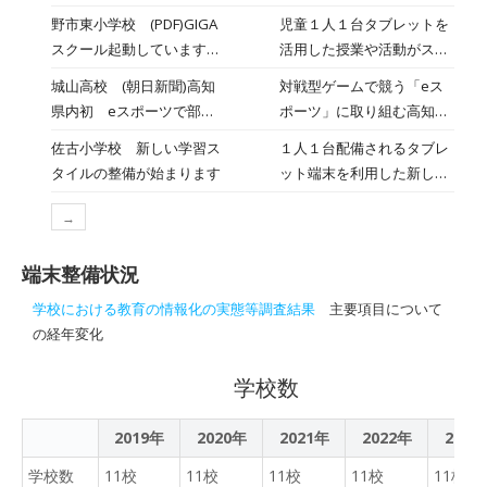
まりました
公立学校で、小学校は4・5
に係る公募型プロポーザル
します。
野市東小学校 (PDF)GIGA
児童１人１台タブレットを
年生、中学校は1・2年生の
の実...
スクール起動しています
活用した授業や活動がスタ
合わせておよそ1万8000人
（校長だより 令和３年５
ートしています。4年生以
です。 小学4年生が国語と
城山高校 (朝日新聞)高知
対戦型ゲームで競う「eス
月１９日（水））
上でどのように活用してい
算数の2教科、5年生は理科
県内初 eスポーツで部活
ポーツ」に取り組む高知県
るのかいくつか紹介しま
を加えた3教科、中学生は
動 香南市の城山高校
内初の部活動が、県立城山
佐古小学校 新しい学習ス
１人１台配備されるタブレ
す。
さらに社会・英語を加えた
高校（香南市赤岡町）で始
タイルの整備が始まります
ット端末を利用した新しい
5教科です。 2日は香南市
まった。現在の規則では、
学習スタイルの整備が始ま
の野市小学校の4年生・5年
県立学校のパソコンでコン
→
ります。保護者の方には、
生合わせて191人が生活習
ピューターゲームの使用は
同意書の提出もお願いする
慣などを問う調査に臨み、
許可されていない。4人の
端末整備状況
ことになります。
授業で使っているタブレッ
部員は民間企業の支援を受
ト端末を使って回答してい
学校における教育の情報化の実態等調査結果
主要項目について
けて活動し、全国大会への
ました。 野市小学校・小杉
の経年変化
出場をめざす。
龍司校長： 「ふだんの子供
たちの学習が自分の力とし
学校数
て、しっかり身についてい
るかということをこの調査
2019年
2020年
2021年
2022年
2023
を通して把握するいい機
学校数
11校
11校
11校
会。今後の授業改善・指導
11校
11校