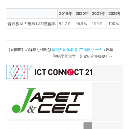
2019年
2020年
2021年
2022年
2
普通教室の無線LAN整備率
95.7％
96.3％
100％
100％
9
【香南市】の詳細な情報は
基礎自治体教育ICT指数サーチ
（岐阜
聖徳学園大学 芳賀研究室提供）へ