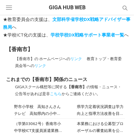
Skip
GIGA HUB WEB
to
content
★教育委員会の支援は、
文部科学省学校DX戦略アドバイザー事
務局
へ
★学校ICT化の支援は、
学校学校DX戦略サポート事業者一覧
へ
【香南市】
【香南市】の ホームページへの
リンク
教育トップ・教育委
員会等への
リンク
これまでの【香南市】関係のニュース
GIGAスクール構想等に関する
【香南市】
の情報・ニュース・
公告等があれば是非
こちら
からご連絡ください。
野市小学校 高知さんさん
県学力定着状況調査は学力
テレビ 高知県内の小中学
向上と指導方法改善を目的
校の学力定着状況を調べる
に2012年度から毎年行わ
（学第03062号）香南市小
本業務における公募型プロ
県独自の調査が12月2日始
れています。対象は県内の
中学校ICT支援員派遣業務
ポーザルの審査結果を公表