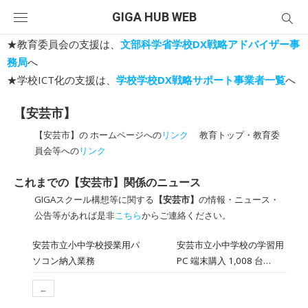
Skip
GIGA HUB WEB
to
content
★教育委員会の支援は、
文部科学省学校DX戦略アドバイザー事
務局
へ
★学校ICT化の支援は、
学校学校DX戦略サポート事業者一覧
へ
【安芸市】
【安芸市】の ホームページへの
リンク
教育トップ・教育委
員会等への
リンク
これまでの【安芸市】関係のニュース
GIGAスクール構想等に関する
【安芸市】
の情報・ニュース・
公告等があれば是非
こちら
からご連絡ください。
安芸市立小中学校授業用パ
安芸市立小中学校の学習用
ソコン納入業務
PC 端末購入 1,008 台
Google Chrome OS の一般
←
競争入札が公告されまし