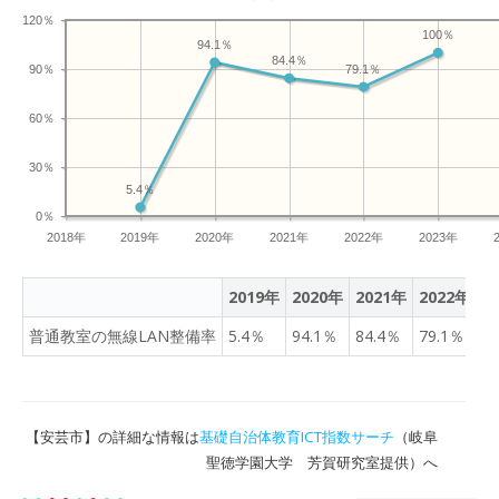
120％
100％
94.1％
84.4％
90％
79.1％
60％
30％
5.4％
0％
2018年
2019年
2020年
2021年
2022年
2023年
2019年
2020年
2021年
2022年
2
普通教室の無線LAN整備率
5.4％
94.1％
84.4％
79.1％
1
【安芸市】の詳細な情報は
基礎自治体教育ICT指数サーチ
（岐阜
聖徳学園大学 芳賀研究室提供）へ