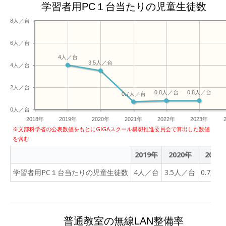
学習者用PC１台当たりの児童生徒数
8人／台
6人／台
4人／台
3.5人／台
4人／台
2人／台
0.8人／台
0.8人／台
0.7人／台
0人／台
2018年
2019年
2020年
2021年
2022年
2023年
※文部科学省の公表数値をもとにGIGAスクール構想推進委員会で算出した数値
を含む
2019年
2020年
2021
学習者用PC１台当たりの児童生徒数
4人／台
3.5人／台
0.7人
普通教室の無線LAN整備率