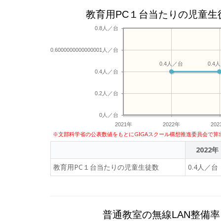
教育用PC１台当たりの児童生
0.8人／台
0.6000000000000001人／台
0.4人／台
0.4
0.4人／台
0.2人／台
0人／台
2021年
2022年
20
※文部科学省の公表数値をもとにGIGAスクール構想推進委員会で算
2022年
教育用PC１台当たりの児童生徒数
0.4人／台
普通教室の無線LAN整備率