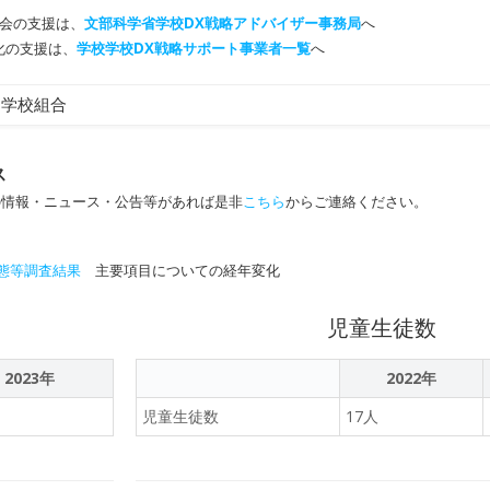
会の支援は、
文部科学省学校DX戦略アドバイザー事務局
へ
T化の支援は、
学校学校DX戦略サポート事業者一覧
へ
中学校組合
ス
の情報・ニュース・公告等があれば是非
こちら
からご連絡ください。
態等調査結果
主要項目についての経年変化
児童生徒数
2023年
2022年
児童生徒数
17人