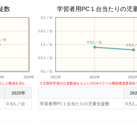
徒数
学習者用PC１台当たりの児
2人／台
1.5人／台
人／台
0.9人／台
1人／台
0.8人
0.5人／台
0人／台
23年
2024年
2021年
2022年
2023
出した数値を含む
※文部科学省の公表数値をもとにGIGAスクール構想推進委員会
2023年
20
0.4人／台
学習者用PC１台当たりの児童生徒数
0.9