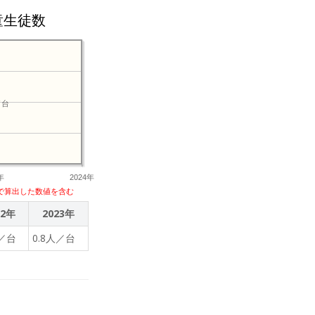
童生徒数
／台
年
2024年
で算出した数値を含む
22年
2023年
人／台
0.8人／台