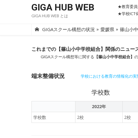
Skip
GIGA HUB WEB
★教育委員
to
★学校IC
GIGA HUB WEB とは
content
»
»
GIGAスクール構想の状況
愛媛県
篠山小
これまでの【篠山小中学校組合】関係のニュー
GIGAスクール構想等に関する
【篠山小中学校組合】
端末整備状況
学校における教育の情報化の実
学校数
2022年
学校数
2校
2校