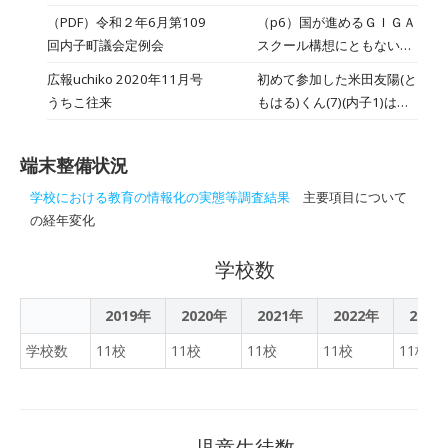
ジ）。
ーアップ計画の公表につい
境下におけるＩＣＴ活用計
（PDF）令和２年6月第109
（p6）国が進めるＧＩＧＡ
て
画及び達成状況を踏まえた
回内子町議会定例会
スクール構想にともない、
フォローアップ計画を、令
感染症等の発生による臨時
広報uchiko 2020年11月号
初めて参加した米田友陽(と
和２年８月２４日に開催し
休校時においても、ＩＣＴ
うちこ往来
もはる)くん(7)(内子1)は
た内子町教育委員会定例会
を活用して子どもたちの学
「どのコーナーもすごく楽
を経て別添のとおり作成し
びを保障できる環境を実現
しい。プログラミングでド
ましたので、公表します。
するため、小・中学校内の
端末整備状況
ローンを飛ばしたのが一番
ネットワーク環境を整備す
楽しかった。パソコンは初
学校における教育の情報化の実態等調査結果
主要項目について
る事業及び、児童生徒１人
めてだったけれど、自分で
の経年変化
１台の端末整備を行う経費
考えて飛ばせた。来年も参
として１億５，０９８万
加したい」と目を輝かせま
学校数
８，０００円を計上してお
した。
ります。
2019年
2020年
2021年
2022年
2023
学校数
11校
11校
11校
11校
11校
児童生徒数