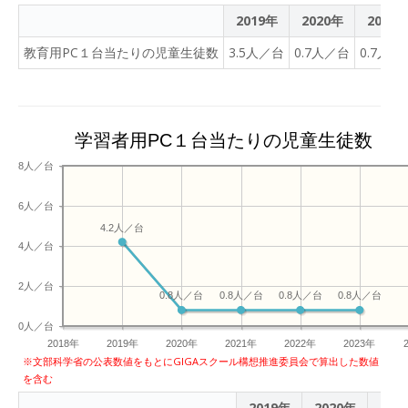
2019年
2020年
2021
教育用PC１台当たりの児童生徒数
3.5人／台
0.7人／台
0.7人／
学習者用PC１台当たりの児童生徒数
8人／台
6人／台
4.2人／台
4人／台
2人／台
0.8人／台
0.8人／台
0.8人／台
0.8人／台
0人／台
2018年
2019年
2020年
2021年
2022年
2023年
※文部科学省の公表数値をもとにGIGAスクール構想推進委員会で算出した数値
を含む
2019年
2020年
202