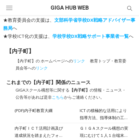
Skip
GIGA HUB WEB
to
content
★教育委員会の支援は、
文部科学省学校DX戦略アドバイザー事
務局
へ
★学校ICT化の支援は、
学校学校DX戦略サポート事業者一覧
へ
【内子町】
【内子町】の ホームページへの
リンク
教育トップ・教育委
員会等への
リンク
これまでの【内子町】関係のニュース
GIGAスクール構想等に関する
【内子町】
の情報・ニュース・
公告等があれば是非
こちら
からご連絡ください。
(PDF)内子町教育大綱
ICT の積極的な活用により
指導方法、指導体制の工夫
改善を推進することが説明
内子町ＩＣＴ活用計画及び
ＧＩＧＡスクール構想の実
されています（2ペー
達成状況を踏まえたフォロ
現にむけて１人１台端末環