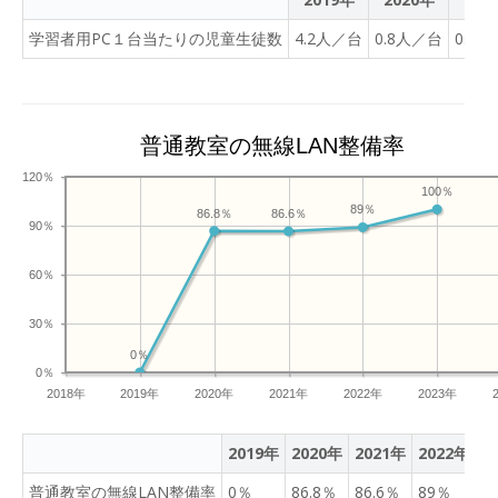
学習者用PC１台当たりの児童生徒数
4.2人／台
0.8人／台
0.8
普通教室の無線LAN整備率
120％
100％
89％
86.8％
86.6％
90％
60％
30％
0％
0％
2018年
2019年
2020年
2021年
2022年
2023年
2019年
2020年
2021年
2022年
2
普通教室の無線LAN整備率
0％
86.8％
86.6％
89％
1