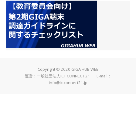
Copyright © 2020 GIGA HUB WEB
運営：一般社団法人ICT CONNECT 21 E-mail：
info@ictconnect21.jp