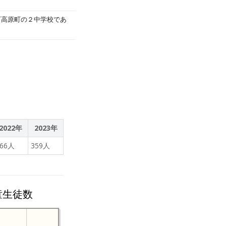
と思い思いのテーマに沿っ
高原町の２中学校であ
その時間帯は自分の学習
りました。 夏休みの生活
た２年生の児童に、メッセ
ます。
2022年
2023年
366人
359人
童生徒数