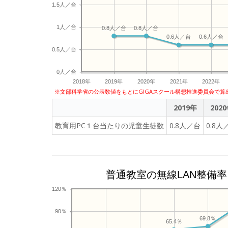
1.5人／台
1人／台
0.8人／台
0.8人／台
0.6人／台
0.6人／台
0.5人／台
0人／台
2018年
2019年
2020年
2021年
2022年
※文部科学省の公表数値をもとにGIGAスクール構想推進委員会で算
2019年
202
教育用PC１台当たりの児童生徒数
0.8人／台
0.8人
普通教室の無線LAN整備率
120％
90％
69.8％
65.4％