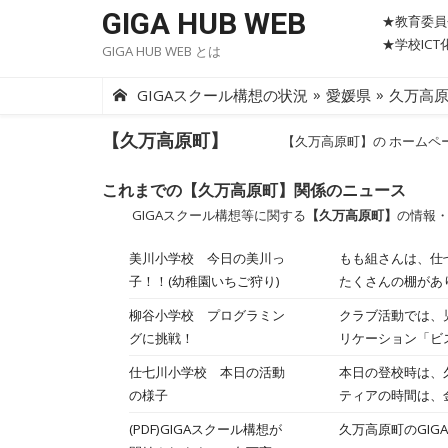
Skip
GIGA HUB WEB
★教育委員
to
★学校IC
GIGA HUB WEB とは
content
»
»
GIGAスクール構想の状況
愛媛県
久万高
【久万高原町】
【久万高原町】の ホームペ
これまでの【久万高原町】関係のニュース
GIGAスクール構想等に関する
【久万高原町】
の情報
美川小学校 今日の美川っ
もも組さんは、仕七川幼稚
子！！(幼稚園いちご狩り)
たくさんの棚があり、そこ
しかったです お忙しい中、丁寧に、そして温かく対応してくださり、本当にありがとうございました。 続いて、小学生
柳谷小学校 プログラミン
クラブ活動では、
の学習の様子です。 １・２年生は、タブレットを使って書き順や字形に気を付けて、平仮名や新出漢字を書く
グに挑戦！
リケーション「ビスケット」を使用しました ビ
いました。 ３年生は理科で、春の生き物を探しに、校庭へ出掛けていました。 花の蜜を吸っているオレンジと黒の蝶を
作成します。児童
仕七川小学校 本日の活動
本日の登校時は、
見つけて捕まえました。 ケースの上の方にいてよく見えませんが、調べてみるとツマグロ
ました。 友達の作品に刺激を受けて、「こんな動きもできるんだ！」と新しいアイデアがどんどん湧いてきて、みんな夢
の様子
ティアの時間は、
ますます虫や生き
中になって取り組
ている様子です。
(PDF)GIGAスクール構想が
久万高原町のGI
発見。 ちょっと