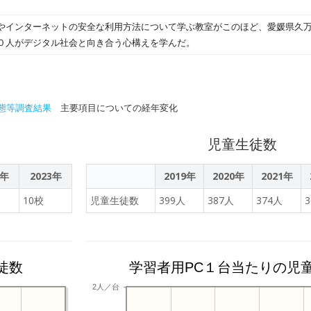
ついて調べていました。 先生と相談したり、インターネットや本で調べたり
インターネットの安全な利用方法について学ぶ教室がこのほど、愛媛県久万
にまとめていました。 ６年生は、10分間集中テストに挑戦です。５年生は、
０人がデジタル社会と向き合う心構えを学んだ。
 さて、結果はどうなったでしょう？？ 本日は、業間休みに児童会の活動もあ
人が目標を発表しました。 最後に、本日の給食時間に、昨日お誕生日を迎え
ました。 お誕生日おめでとうございます。幸せな８歳となることを願ってい
態等調査結果
主要項目についての経年変化
児童生徒数
2年
2023年
2019年
2020年
2021年
10校
児童生徒数
399人
387人
374人
徒数
学習者用PC１台当たりの児
2人／台