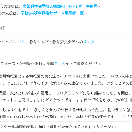
会の支援は、
文部科学省学校DX戦略アドバイザー事務局
へ
T化の支援は、
学校学校DX戦略サポート事業者一覧
へ
原町
ージへの
リンク
教育トップ・教育委員会等への
リンク
・ニュース・公告等があれば是非
こちら
からご連絡ください。
園と柳谷幼稚園のお友達とイチゴ狩りに出掛けました。 ハウスの中に入ってみると．．．！？
においしそうなイチゴがたくさん連なっていました。 アグリピアの皆様、今年のイチゴもおい
児童一人ひとりが端末を活用し、プログラミングに取り組みました。今回は
練習をして
スケットでは、まず自分で絵をかき、その絵に動きを加えるプログラムを
たちは思い思いに絵をかき、どのように動かすかを考えながら、熱心にプロ
久しぶりの雨です。 きちんと並んで登校する仕七川っ子たち。 朝マラソンは
ヒョウモンでした。 これから
金曜日に作成した木工作品を移動しました。 本日の授業の様子です。 １・２
物の動きが活発になり、たくさんの生き物を発見できそうです。
んでいました。
口を大きく開け、楽しそうに歌っていたのですが、網戸に１年生の手の平く
GAスクール構想の実現に向けた取組が紹介されています（３ページ）。
びっくり！！気にしながらも、音楽の授業を頑張りました。 ３・４年生は、総