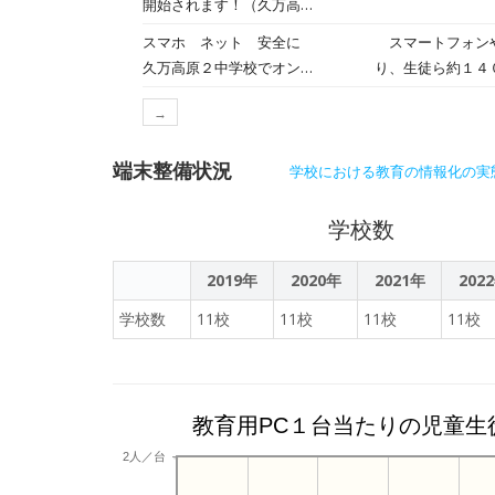
開始されます！（久万高原
球温暖化の問題に
町議会だより２７号）
スマホ ネット 安全に
スマートフォンや
て、ロイロノート
久万高原２中学校でオンラ
り、生徒ら約１４
をしていました。
イン教室
について、一人一
→
ージカードを渡し
端末整備状況
学校における教育の情報化の実
学校数
2019年
2020年
2021年
202
学校数
11校
11校
11校
11校
教育用PC１台当たりの児童生
2人／台