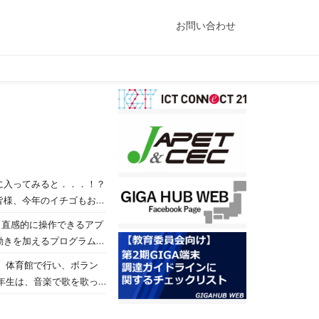
お問い合わせ
、直感的に操作できるアプ
グラミングに取り組んでい
、体育館で行い、ボラン
年生は、音楽で歌を歌っ
らいの大きさのゲジゲジを
合的な学習の時間で、地