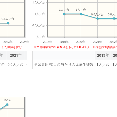
1.5人／台
1人／台
1人／台
1人／台
0.8人／台
0.8人
0.6人／台
0.5人／台
0人／台
2023年
2024年
2018年
2019年
2020年
2021年
2022
出した数値を含む
※文部科学省の公表数値をもとにGIGAスクール構想推進委員会
0年
2021年
2022年
2023年
2019年
2
／台
0.6人／台
0.6人／台
学習者用PC１台当たりの児童生徒数
0.6人／台
1人／台
1
100％