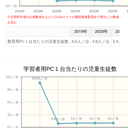
0人／台
2018年
2019年
2020年
2021年
2022年
2023年
※文部科学省の公表数値をもとにGIGAスクール構想推進委員会で算出した数値
を含む
2019年
2020年
2021
教育用PC１台当たりの児童生徒数
6.6人／台
0.8人／台
0.9人／
学習者用PC１台当たりの児童生徒数
12人／台
10.6人／台
9人／台
6人／台
3人／台
1人／台
1人／台
1人／台
0.9人／台
0人／台