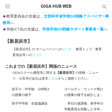
Skip
GIGA HUB WEB
to
content
★教育委員会の支援は、
文部科学省学校DX戦略アドバイザー事
務局
へ
★学校ICT化の支援は、
学校学校DX戦略サポート事業者一覧
へ
【新居浜市】
【新居浜市】の ホームページへの
リンク
教育トップ・教育
委員会等への
リンク
これまでの【新居浜市】関係のニュース
GIGAスクール構想等に関する
【新居浜市】
の情報・ニュー
ス・公告等があれば是非
こちら
からご連絡ください。
別子小・中学校 GW明け
ゴールデン・ウィーク明け
の授業の様子
の授業の様子を紹介しま
す。本日の４・５校時の様
別子中学校 生徒協議会
本日の放課後、各学年の
子です。友人の成果物を認
学級委員を招集した今年度