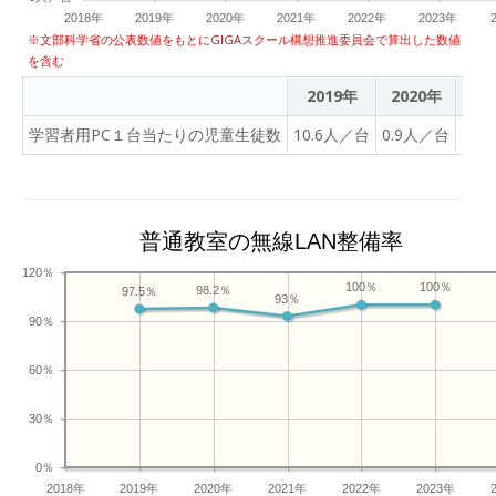
2018年
2019年
2020年
2021年
2022年
2023年
※文部科学省の公表数値をもとにGIGAスクール構想推進委員会で算出した数値
を含む
2019年
2020年
202
学習者用PC１台当たりの児童生徒数
10.6人／台
0.9人／台
1人
普通教室の無線LAN整備率
120％
100％
100％
98.2％
97.5％
93％
90％
60％
30％
0％
2018年
2019年
2020年
2021年
2022年
2023年