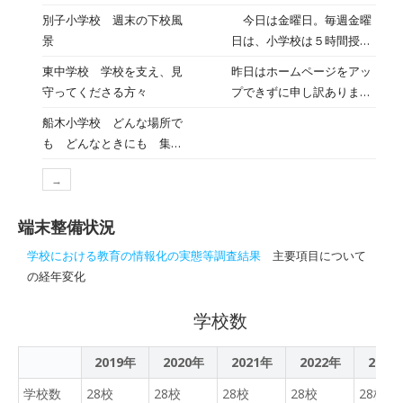
め合ったり、計算問題を解
最初の生徒協議会を行いま
別子小学校 週末の下校風
今日は金曜日。毎週金曜
き合ったりと意欲的に授業
した。主な議題は、生徒総
景
日は、小学校は５時間授
に臨む姿が印象的でした。
会で話し合う協議内容につ
業、中学校は４時間授業で
中学校１年生の英語科の
東中学校 学校を支え、見
昨日はホームページをアッ
いてです。事前に取ったア
す。早く帰ることができる
授業では、本日から
守ってくださる方々
プできずに申し訳ありませ
ンケート結果から、従来あ
金曜日は、児童生徒にとっ
Student Teacher方式がス
んでした。昨日は「ディサ
る委員会活動の内容や名称
船木小学校 どんな場所で
てワクワクな日です。その
タート！これは、授業最初
ービスさくらんぼ」の皆さ
を改定する時期にきている
も どんなときにも 集中
ような中、小学生が授業で
のウォーミングアップを生
んが来校され、手作りのぞ
のではないかという提案が
力を発揮して
作成したプレゼンテーショ
徒が順番に担当するもので
うきんを生徒会役員に手渡
なされました。生徒会役員
→
ン「ビー玉のビーって
す。先生も祈りながら見守
していただきました。美し
から委員会間の仕事内容に
何？」を、下校前の職員室
っています！中学校２年生
い学校にするために有効に
おける重複項目や特色ある
端末整備状況
で発表してくれました。
の社会科、３年生の美術科
使わさせていただきます。
委員会活動の在り方につい
ICT機器を活用し、小学生
の授業においても、とても
学校における教育の情報化の実態等調査結果
主要項目について
ありがとうございました。
てのプレゼンがあり、１・
とは思えないわかりやすさ
熱心に取り組んでいまし
の経年変化
地域の皆様が温かく見守っ
２年生の委員は熱心に耳を
とクオリティの高さに感動
た。小学生も休み明けとは
てくださっていること感謝
傾けていました。新たな委
しました。また、中学生は
思えないほど、集中力全開
学校数
しかありませんね。また、
員会改編案も出され、今
帰宅のため地域バスを待つ
で、目の前の課題に挑戦す
本日は東予教育事務所、新
後、生徒主体のより良い委
間、生徒や教職員と楽しく
ることができていました。
居浜市教育委員会の方々が
2019年
2020年
2021年
員会活動へとつながること
2022年
2023
会話していました。ほっこ
授業の様子を見に来校され
を期待させる協議となりま
りする「ほっとスクール」
学校数
28校
28校
28校
28校
28校
ました。生徒の皆さんの学