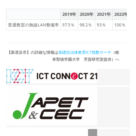
2019年
2020年
2021年
2022年
2
普通教室の無線LAN整備率
97.5％
98.2％
93％
100％
1
【新居浜市】の詳細な情報は
基礎自治体教育ICT指数サーチ
（岐
阜聖徳学園大学 芳賀研究室提供）へ