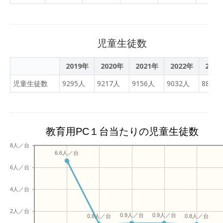
した。
別子小・中学校です。
びをそっと支えてくださっ
ている方々です。学校の施
設や教具などに至るまで本
児童生徒数
当にお世話になっていま
す。これもまた感謝しかあ
2019年
2020年
2021年
2022年
202
りませんね。私たちは目に
見えるものだけを見ずに目
児童生徒数
9295人
9217人
9156人
9032人
8801
に見えないもの（心や思
い）を見つめて生きていき
たいものです。地域や教育
関係の皆様の東中生の皆さ
教育用PC１台当たりの児童生徒数
んへの愛情を感じられた２
8人／台
日間でした。ありがとうご
6.6人／台
ざいました。
6人／台
4人／台
2人／台
0.9人／台
0.9人／台
0.8人／台
0.8人／台