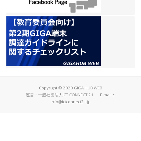
Copyright © 2020 GIGA HUB WEB
運営：一般社団法人ICT CONNECT 21 E-mail：
info@ictconnect21.jp