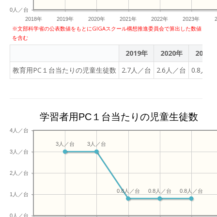
0人／台
2018年
2019年
2020年
2021年
2022年
2023年
※文部科学省の公表数値をもとにGIGAスクール構想推進委員会で算出した数値
を含む
2019年
2020年
2021
教育用PC１台当たりの児童生徒数
2.7人／台
2.6人／台
0.8人／
学習者用PC１台当たりの児童生徒数
4人／台
3人／台
3人／台
3人／台
2人／台
0.8人／台
0.8人／台
0.8人／台
1人／台
0人／台