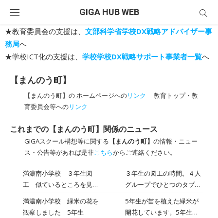
Skip
GIGA HUB WEB
to
content
★教育委員会の支援は、
文部科学省学校DX戦略アドバイザー事
務局
へ
★学校ICT化の支援は、
学校学校DX戦略サポート事業者一覧
へ
【まんのう町】
【まんのう町】の ホームページへの
リンク
教育トップ・教
育委員会等への
リンク
これまでの【まんのう町】関係のニュース
GIGAスクール構想等に関する
【まんのう町】
の情報・ニュー
ス・公告等があれば是非
こちら
からご連絡ください。
満濃南小学校 ３年生図
３年生の図工の時間。４人
工 似ているところを見つ
グループでひとつのタブレ
けて
ットを身を乗り出すように
満濃南小学校 緑米の花を
5年生が苗を植えた緑米が
してみています。何をして
観察しました 5年生
開花しています。5年生は