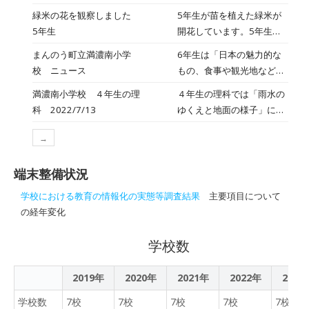
いるのかな? どうやら画
勝手連の皆さんのご指導
緑米の花を観察しました
5年生が苗を植えた緑米が
面に映し出された二つの絵
で、花の観察会をしまし
5年生
開花しています。5年生は
画を見比べて、「ここがよ
た。はじめにお米の花につ
勝手連の皆さんのご指導
く似ているね」「この部分
まんのう町立満濃南小学
6年生は「日本の魅力的な
いてお話を聞き、その後、
で、花の観察会をしまし
は同じように見えるよ」と
校 ニュース
もの、食事や観光地などを
観察を開始。子どもたちは
た。はじめにお米の花につ
話し合っています。示され
紹介しよう」というめあて
ルーペを使って花を観察
満濃南小学校 ４年生の理
４年生の理科では「雨水の
いてお話を聞き、その後、
た画像はいずれも名作ばか
で学習をしています。子ど
し、端末で写真にとり、そ
科 2022/7/13
ゆくえと地面の様子」につ
観察を開始。子どもたちは
り。似ているところが見つ
もたちは学習したフレーズ
の部分の名前を書き込んだ
いて学習しました。水のし
ルーペを使って花を観察
られるのかな? 子どもた
を参考に、自分が紹介した
り、気づいたことをメモし
→
みこみ方は、砂場の砂と運
し、端末で写真にとり、そ
ちはよく話し合っていまし
い食べ物や観光地の写真を
たりしていました。中には
動場の土では違うのかとい
の部分の名前を書き込んだ
た。
端末に保存して、その写真
小さな虫を発見し、指導し
端末整備状況
う実験です。「砂場には水
り、気づいたことをメモし
を示しながらグループの友
て下さる方に「この虫は何
たまりはなかったと思う」
たりしていました。中には
学校における教育の情報化の実態等調査結果
主要項目について
だちに紹介していました。
という虫ですか？」と質問
など予想を立ててから取り
小さな虫を発見し、指導し
の経年変化
また、指導して下さってい
をしている児童もいまし
組みました。タブレットで
て下さる方に「この虫は何
るＡＬＴの先生にもスピー
た。
時間を図ったり、その様子
という虫ですか？」と質問
学校数
チをして聞いてもらってい
を撮影したりして意欲的に
をしている児童もいまし
ました。
学習していました。
た。
2019年
2020年
2021年
2022年
2023
学校数
7校
7校
7校
7校
7校