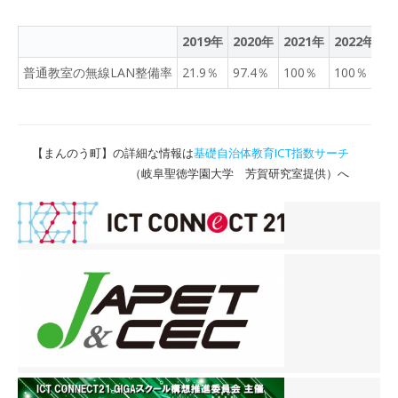
2019年
2020年
2021年
2022年
2
普通教室の無線LAN整備率
21.9％
97.4％
100％
100％
1
【まんのう町】の詳細な情報は
基礎自治体教育ICT指数サーチ
（岐阜聖徳学園大学 芳賀研究室提供）へ