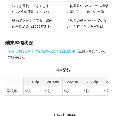
度聴きたい部分を自分のペ
自分の意見を書き込み、み
つるぎ高校 「とくしま・
徳島県GIGAスクール構想
ースで繰り返し聴くことが
んなで共有しています。
GIGA推進月間」について
に基づく，生徒1人1台端末
できるようになりました。
「端末を文房具のように当
を整備したICT環境を活か
スプリッターを使うと、友
動画で家庭学習支援 県内
「独自の動画を作っていな
たり前に使う」が身につい
して，学習指導要領が目指
達と一緒に聴くことができ
の事例紹介（2020年5月）
い」と答えたつるぎ町は
ています。 友達が書き込ん
す主体的・対話的で深い学
ます♪ この日は「ジャズ」
「ネットワーク環境が全生
でいる意見を読んで、考え
びの実現に向けた授業改善
の曲を各自が検索して紹介
徒に整備されていない」
を深めたり考えが変わった
を推進するため，生徒1人
し合いました。ジャズなら
端末整備状況
りすることも…
１台端末を活用した取組を
ではの「揺れる感じ」を堪
学校における教育の情報化の実態等調査結果
主要項目について
強力に推進する。
能しました。鑑賞曲が、与
の経年変化
えられるものから自分たち
で探していくものへと転換
学校数
したのは、1人1台端末の環
境だからこそ実現できたこ
2019年
2020年
2021年
2022年
2023
とです。
学校数
5校
5校
5校
5校
5校
児童生徒数