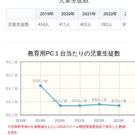
2019年
2020年
2021年
2022年
202
児童生徒数
434人
411人
403人
382人
364人
教育用PC１台当たりの児童生徒数
4人／台
3人／台
2.2人／台
2人／台
0.8人／台
0.7人／台
0.7人／台
0.7人／台
1人／台
0人／台
2018年
2019年
2020年
2021年
2022年
2023年
※文部科学省の公表数値をもとにGIGAスクール構想推進委員会で算出した数値
を含む