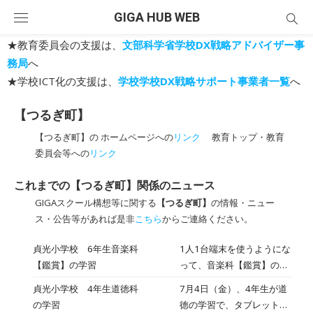
Skip
GIGA HUB WEB
to
content
★教育委員会の支援は、
文部科学省学校DX戦略アドバイザー事
務局
へ
★学校ICT化の支援は、
学校学校DX戦略サポート事業者一覧
へ
【つるぎ町】
【つるぎ町】の ホームページへの
リンク
教育トップ・教育
委員会等への
リンク
これまでの【つるぎ町】関係のニュース
GIGAスクール構想等に関する
【つるぎ町】
の情報・ニュー
ス・公告等があれば是非
こちら
からご連絡ください。
貞光小学校 6年生音楽科
1人1台端末を使うようにな
【鑑賞】の学習
って、音楽科【鑑賞】の授
業では、一斉にみんなで曲
貞光小学校 4年生道徳科
7月4日（金）、4年生が道
を聴いた後、自分でもう一
の学習
徳の学習で、タブレットに