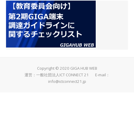
Copyright © 2020 GIGA HUB WEB
運営：一般社団法人ICT CONNECT 21 E-mail：
info@ictconnect21.jp