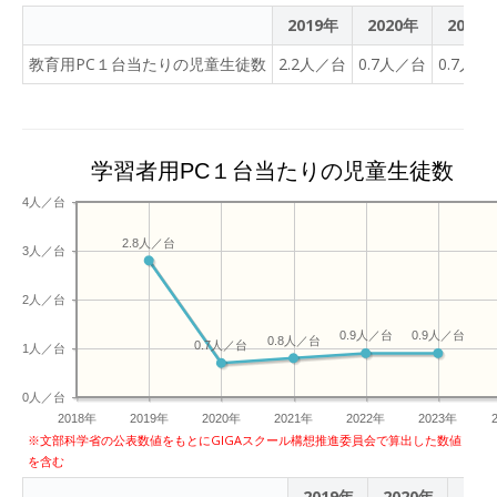
2019年
2020年
2021
教育用PC１台当たりの児童生徒数
2.2人／台
0.7人／台
0.7人／
学習者用PC１台当たりの児童生徒数
4人／台
2.8人／台
3人／台
2人／台
0.9人／台
0.9人／台
0.8人／台
0.7人／台
1人／台
0人／台
2018年
2019年
2020年
2021年
2022年
2023年
※文部科学省の公表数値をもとにGIGAスクール構想推進委員会で算出した数値
を含む
2019年
2020年
202