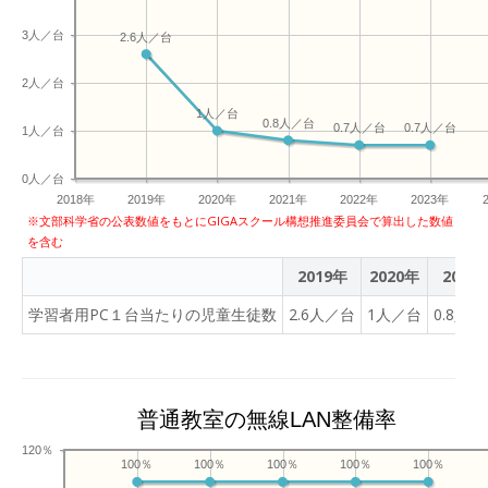
3人／台
2.6人／台
2人／台
1人／台
0.8人／台
0.7人／台
0.7人／台
1人／台
0人／台
2018年
2019年
2020年
2021年
2022年
2023年
※文部科学省の公表数値をもとにGIGAスクール構想推進委員会で算出した数値
を含む
2019年
2020年
2021
学習者用PC１台当たりの児童生徒数
2.6人／台
1人／台
0.8人
普通教室の無線LAN整備率
120％
100％
100％
100％
100％
100％