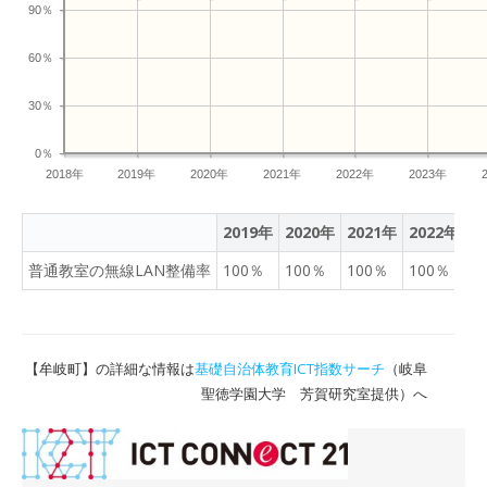
90％
60％
30％
0％
2018年
2019年
2020年
2021年
2022年
2023年
2019年
2020年
2021年
2022年
2
普通教室の無線LAN整備率
100％
100％
100％
100％
1
【牟岐町】の詳細な情報は
基礎自治体教育ICT指数サーチ
（岐阜
聖徳学園大学 芳賀研究室提供）へ