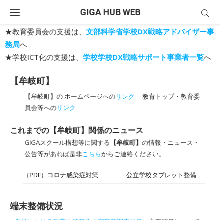
Skip
GIGA HUB WEB
to
content
★教育委員会の支援は、
文部科学省学校DX戦略アドバイザー事
務局
へ
★学校ICT化の支援は、
学校学校DX戦略サポート事業者一覧
へ
【牟岐町】
【牟岐町】の ホームページへの
リンク
教育トップ・教育委
員会等への
リンク
これまでの【牟岐町】関係のニュース
GIGAスクール構想等に関する
【牟岐町】
の情報・ニュース・
公告等があれば是非
こちら
からご連絡ください。
（PDF）コロナ感染症対策
公立学校タブレット整備
端末整備状況