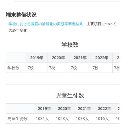
ら，クラウドで意見を交換
（お知らせ）
購入していただき，各教科
し合っている。中山間地域
の授業，総合的な探究の時
だからこそ， GIGAで今後
端末整備状況
間等における学習や日々の
取り組んでいきたい実践の
教育活動の振り返り等で活
学校における教育の情報化の実態等調査結果
主要項目について
1つ。今年度は全然いけな
用しており，令和３年度の
の経年変化
かったけど，先生方が超パ
新入生にも，入学時に
ワーアップしていたとても
iPad（第８世代）を購入し
学校数
驚いた。
ていただくこととしており
ます。
2019年
2020年
2021年
2022年
2023
学校数
7校
7校
7校
7校
7校
児童生徒数
2019年
2020年
2021年
2022年
202
児童生徒数
1081人
1058人
1038人
1016人
1001