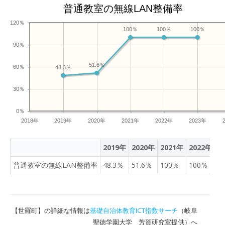
普通教室の無線LAN整備率
120％
100％
100％
100％
90％
51.6％
60％
48.3％
30％
0％
2018年
2019年
2020年
2021年
2022年
2023年
2019年
2020年
2021年
2022年
2
普通教室の無線LAN整備率
48.3％
51.6％
100％
100％
1
【世羅町】の詳細な情報は
基礎自治体教育ICT指数サーチ
（岐阜
聖徳学園大学 芳賀研究室提供）へ