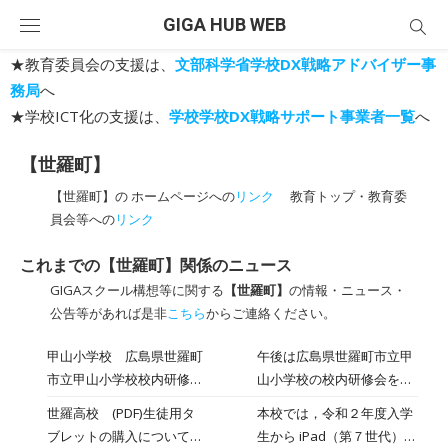
Skip
GIGA HUB WEB
to
content
★教育委員会の支援は、
文部科学省学校DX戦略アドバイザー事
務局
へ
★学校ICT化の支援は、
学校学校DX戦略サポート事業者一覧
へ
【世羅町】
【世羅町】の ホームページへの
リンク
教育トップ・教育委
員会等への
リンク
これまでの【世羅町】関係のニュース
GIGAスクール構想等に関する
【世羅町】
の情報・ニュース・
公告等があれば是非
こちら
からご連絡ください。
甲山小学校 広島県世羅町
午後は広島県世羅町市立甲
市立甲山小学校校内研修会
山小学校の校内研修会をオ
など(1/25)
ンランで参観と指導助言。
世羅高校 (PDF)生徒用タ
本校では，令和２年度入学
学校間交流学習をしなが
ブレットの購入について
生から iPad（第７世代）を