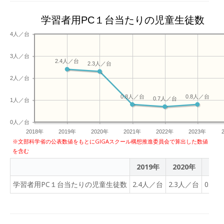
学習者用PC１台当たりの児童生徒数
4人／台
3人／台
2.4人／台
2.3人／台
2人／台
0.8人／台
0.8人／台
0.7人／台
1人／台
0人／台
2018年
2019年
2020年
2021年
2022年
2023年
※文部科学省の公表数値をもとにGIGAスクール構想推進委員会で算出した数値
を含む
2019年
2020年
202
学習者用PC１台当たりの児童生徒数
2.4人／台
2.3人／台
0.8