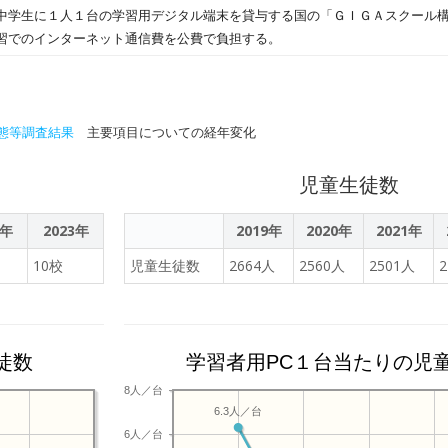
中学生に１人１台の学習用デジタル端末を貸与する国の「ＧＩＧＡスクール
習でのインターネット通信費を公費で負担する。
態等調査結果
主要項目についての経年変化
児童生徒数
2年
2023年
2019年
2020年
2021年
10校
児童生徒数
2664人
2560人
2501人
徒数
学習者用PC１台当たりの児
8人／台
6.3人／台
6人／台