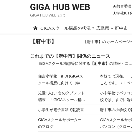
Skip
GIGA HUB WEB
★教育委員
to
★学校IC
GIGA HUB WEB とは
content
»
»
GIGAスクール構想の状況
広島県
府中市
【府中市】
【府中市】の ホームページ
これまでの【府中市】関係のニュース
GIGAスクール構想等に関する
【府中市】
の情報・ニ
住吉小学校 (PDF)GIGAス
本校では現在、一人
クール構想に向けて（学校
ころです。（１ペ
だより 令和３年４月３０
児童1人に1台のタブレット
小中学校でパソコン
日）
端末 「GIGAスクール構
校では、すでに端
想」で変わる教育現場
小学生が電子書籍で朝読書
府中市の小学校で
GIGAスクールサポーター
GIGAスクールサ
のブログ
パソコン（クロー