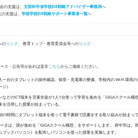
会の支援は、
文部科学省学校DX戦略アドバイザー事務局
へ
T化の支援は、
学校学校DX戦略サポート事業者一覧
へ
への
リンク
教育トップ・教育委員会等への
リンク
ュース・公告等があれば是非
こちら
からご連絡ください。
一台のタブレットの操作確認、保管・充電庫の整備、学校内の Wi-Fi 環境
ージ）
などのICT端末を児童生徒が1人1台使って学習を進める「GIGAスクール
末を活用した授業が始まっている。
朝の時間にタブレット端末を使って電子書籍で読書をする取り組みが始まっ
ポータは、国が進める「GIGAスクール構想」をサポートします。 府中市は、
ムブックパソコン）を配布しパソコンを使った授業を実施します。