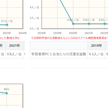
4人／台
2人／台
0.9人／台
0.9人／台
0.9人
0.7人／台
0人／台
2023年
2024年
2018年
2019年
2020年
2021年
2022
出した数値を含む
※文部科学省の公表数値をもとにGIGAスクール構想推進委員会
0年
2021年
2022年
2023年
2019年
／台
0.8人／台
0.8人／台
学習者用PC１台当たりの児童生徒数
0.7人／台
6.3人／台
94％