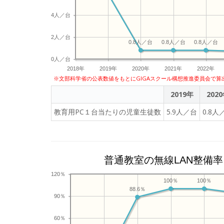
4人／台
2人／台
0.8人／台
0.8人／台
0.8人／台
0人／台
2018年
2019年
2020年
2021年
2022年
※文部科学省の公表数値をもとにGIGAスクール構想推進委員会で算
2019年
202
教育用PC１台当たりの児童生徒数
5.9人／台
0.8人
普通教室の無線LAN整備率
120％
100％
100％
88.6％
90％
60％