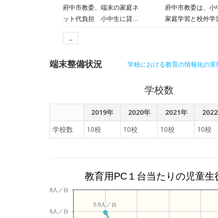
府中市教委、端末の家庭ネ
府中市教委は、小
ット代負担 小中生に貸
家庭学習と校外学
与、国の構想受け 学習充
→
実へ１～３月
端末整備状況
学校における教育の情報化の実
学校数
2019年
2020年
2021年
202
学校数
10校
10校
10校
10校
教育用PC１台当たりの児童生
8人／台
5.9人／台
6人／台