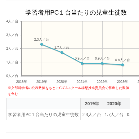
学習者用PC１台当たりの児童生徒数
4人／台
3人／台
2.3人／台
1.7人／台
2人／台
0.9人／台
0.9人／台
0.8人／台
1人／台
0人／台
2018年
2019年
2020年
2021年
2022年
2023年
※文部科学省の公表数値をもとにGIGAスクール構想推進委員会で算出した数値
を含む
2019年
2020年
202
学習者用PC１台当たりの児童生徒数
2.3人／台
1.7人／台
0.9