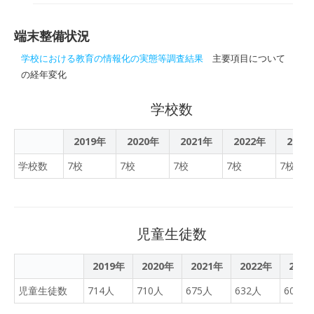
さらにICTを推進
器を使って色々なことをや
っています。
端末整備状況
学校における教育の情報化の実態等調査結果
主要項目について
の経年変化
学校数
2019年
2020年
2021年
2022年
2023
学校数
7校
7校
7校
7校
7校
児童生徒数
2019年
2020年
2021年
2022年
202
児童生徒数
714人
710人
675人
632人
606人