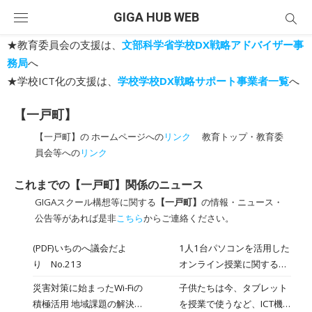
Skip
GIGA HUB WEB
to
content
★教育委員会の支援は、
文部科学省学校DX戦略アドバイザー事
務局
へ
★学校ICT化の支援は、
学校学校DX戦略サポート事業者一覧
へ
【一戸町】
【一戸町】の ホームページへの
リンク
教育トップ・教育委
員会等への
リンク
これまでの【一戸町】関係のニュース
GIGAスクール構想等に関する
【一戸町】
の情報・ニュース・
公告等があれば是非
こちら
からご連絡ください。
(PDF)いちのへ議会だよ
1人1台パソコンを活用した
り No.213
オンライン授業に関する質
疑が掲載されています（14
災害対策に始まったWi-Fiの
子供たちは今、タブレット
ページ）。
積極活用 地域課題の解決に
を授業で使うなど、ICT機