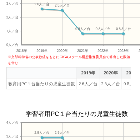
3人／台
2.6人／台
2.5人／台
2人／台
0.8人／台
0.8人／台
0.8人／台
1人／台
0人／台
2018年
2019年
2020年
2021年
2022年
2023年
※文部科学省の公表数値をもとにGIGAスクール構想推進委員会で算出した数値
を含む
2019年
2020年
2021
教育用PC１台当たりの児童生徒数
2.6人／台
2.5人／台
0.8人／
学習者用PC１台当たりの児童生徒数
4人／台
2.9人／台
2.9人／台
3人／台