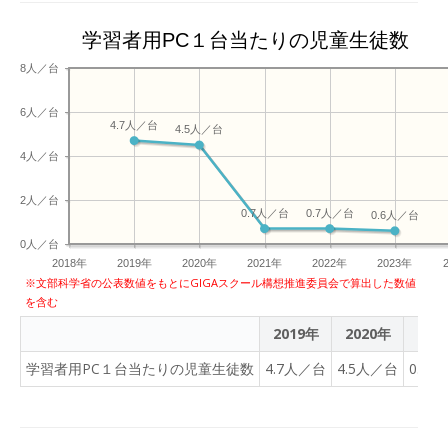
学習者用PC１台当たりの児童生徒数
8人／台
6人／台
4.7人／台
4.5人／台
4人／台
2人／台
0.7人／台
0.7人／台
0.6人／台
0人／台
2018年
2019年
2020年
2021年
2022年
2023年
※文部科学省の公表数値をもとにGIGAスクール構想推進委員会で算出した数値
を含む
2019年
2020年
202
学習者用PC１台当たりの児童生徒数
4.7人／台
4.5人／台
0.7