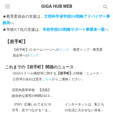
Skip
GIGA HUB WEB
to
content
★教育委員会の支援は、
文部科学省学校DX戦略アドバイザー事
務局
へ
★学校ICT化の支援は、
学校学校DX戦略サポート事業者一覧
へ
【岩手町】
【岩手町】の ホームページへの
リンク
教育トップ・教育委
員会等への
リンク
これまでの【岩手町】関係のニュース
GIGAスクール構想等に関する
【岩手町】
の情報・ニュース・
公告等があれば是非
こちら
からご連絡ください。
沼宮内高等学校 【沼高】
総合的な探究の時間2023
年4月26日
（PDF）広報いわてまち10
インターネットは、私たち
月号 光でつながる！まち
の生活に欠かせない存在に