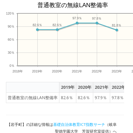
普通教室の無線LAN整備率
120％
97.9％
97.8％
82.6％
82.6％
81.8％
90％
60％
30％
0％
2018年
2019年
2020年
2021年
2022年
2023年
2019年
2020年
2021年
2022年
2
普通教室の無線LAN整備率
82.6％
82.6％
97.9％
97.8％
8
【岩手町】の詳細な情報は
基礎自治体教育ICT指数サーチ
（岐阜
聖徳学園大学 芳賀研究室提供）へ