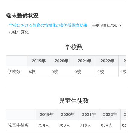
のミライ
なりつつあります。ＩＣＴ
※１やＩｏＴ※２の技術が
端末整備状況
発達し、暮らしがより充実
する可能性が高まっていま
学校における教育の情報化の実態等調査結果
主要項目について
す。今後、働き方や新しい
の経年変化
産業の形、人口減少や高齢
化による地域の課題を解決
学校数
する可能性を秘めるインタ
ーネット環境の充実。まち
2019年
2020年
2021年
2022年
2023
の未来を創造する高度無線
学校数
6校
6校
6校
6校
6校
環境整備についてお伝えし
ます。
児童生徒数
2019年
2020年
2021年
2022年
202
児童生徒数
794人
763人
718人
684人
658人