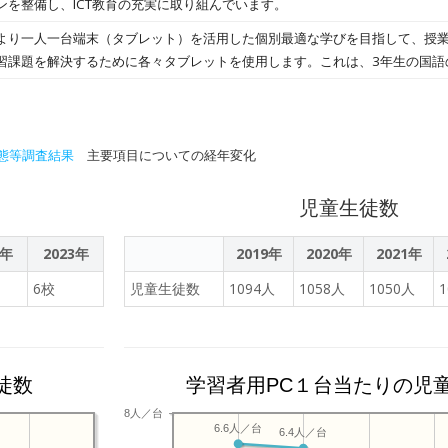
ンを整備し、ICT教育の充実に取り組んでいます。
してさらに研修を深めてまいります。
り一人一台端末（タブレット）を活用した個別最適な学びを目指して、授業
習課題を解決するために各々タブレットを使用します。これは、3年生の国語
材作成、編集に取り組んでいる場面です。
態等調査結果
主要項目についての経年変化
児童生徒数
2年
2023年
2019年
2020年
2021年
6校
児童生徒数
1094人
1058人
1050人
徒数
学習者用PC１台当たりの児
8人／台
6.6人／台
6.4人／台