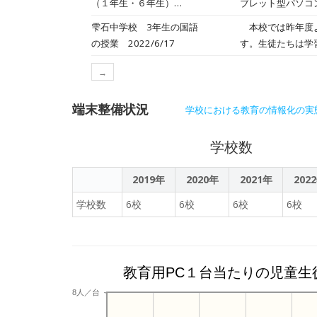
（１年生・６年生）
ブレット型パソコ
は研究授業をとお
2022/07/20
雫石中学校 3年生の国語
本校では昨年度よ
の授業 2022/6/17
す。生徒たちは学
会をするための素
→
端末整備状況
学校における教育の情報化の実
学校数
2019年
2020年
2021年
202
学校数
6校
6校
6校
6校
教育用PC１台当たりの児童生
8人／台