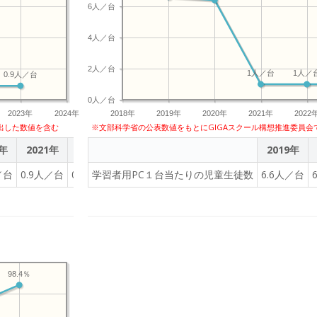
6人／台
4人／台
2人／台
1人／台
1人／
0.9人／台
0人／台
2023年
2024年
2018年
2019年
2020年
2021年
2022
出した数値を含む
※文部科学省の公表数値をもとにGIGAスクール構想推進委員会
0年
2021年
2022年
2023年
2019年
／台
0.9人／台
0.9人／台
学習者用PC１台当たりの児童生徒数
0.9人／台
6.6人／台
98.4％