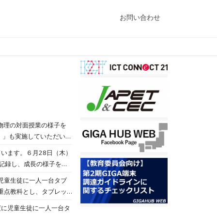
お問い合わせ
物理の対面授業の様子を
Ⅰ」も実施していただいて
ターより髙橋先生にお越
います。６月28日（木）
メラやスピーカーマイク
記録し、成長の様子を交
（令和６年度に新しくな
意欲的に活動を進めていま
児童生徒に一人一台タブ
Ⅰを学習する意義をお話し
重点教科とし、タブレッ
する機会も多くありました。
所の上田主任指導主事を
ことが得意のようです。今
度に児童生徒に一人一台タ
し方を学びました。今後
ていきましょう！