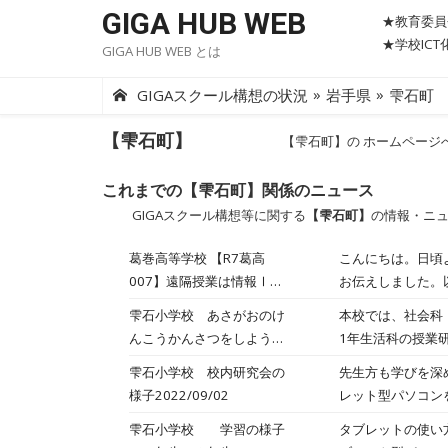
Skip
GIGA HUB WEB
★教育委員
to
★学校IC
GIGA HUB WEB とは
content
»
»
GIGAスクール構想の状況
岩手県
雫石町
【雫石町】
【雫石町】の ホームページ
これまでの【雫石町】関係のニュース
GIGAスクール構想等に関する
【雫石町】
の情報・ニ
葛巻高等学校 【R7葛高
こんにちは。日頃
007】遠隔授業は情報Ⅰ
お伝えしました。
も！～初回は対面で～
おります。 情報
雫石小学校 あさがおのけ
本校では、社会科
しいただき、対面
んこうかんさつをしよう
1年生活科の授業
などを用いて、遠
（1年）2023/6/29
流したり、絵に表
雫石小学校 校内研究会の
先生方も学びを深
りました。） W
した。
様子2022/09/02
レット型パソコン
いただき、タイピン
トを積極的に活用
生徒達は説明を聞
雫石小学校 学習の様子
タブレットの使い
を招き、ICTを
後も、情報モラル