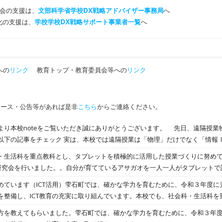
会の支援は、
文部科学省学校DX戦略アドバイザー事務局
へ
T化の支援は、
学校学校DX戦略サポート事業者一覧
へ
への
リンク
教育トップ・教育委員会等への
リンク
ュース・公告等があれば是非
こちら
からご連絡ください。
より本校noteをご覧いただき誠にありがとうございます。 先日、遠隔授業
以下の記事をチェック 実は、本校では遠隔授業は「物理」だけでなく「情報
Ⅰの初回授業の４月17日（木）、岩手県立杜陵高等学校の遠隔授業配信セン
・生活科を重点教科とし、タブレットを積極的に活用した授業づくりに努めて
での授業が行われました！ 情報処理室にあるパソコンだけでなく、Webカ
研究会を行いました。。自分が育てているアサガオを一人一人がタブレットで
隔での授業を行っていただいております。 生徒が使用するパソコン周辺機器 
したりしました。どの子どもも、自分の育てているアサガオに愛着をもち、
めています（ICT活用）雫石町では、確かな学力を育むために、令和３年度に
ebカメラ スピーカーマイク 初回の今日は、まずは自己紹介に始まり、情報
を整備し、ICT教育の充実に取り組んでいます。本校でも、社会科・生活科を
グ練習やMicrosoft Teamsの使い方などを教わり、実際に生徒が活動
した授業づくりに努めています。 9月１日（木）に講師として盛岡教育事務
くだけでなく、実際に手を動かしたり使ったりした方が、スキルを修得する
方を教えてもらいました。雫石町では、確かな学力を育むために、令和３年
活用した授業における資料の効果的な提示方法や、交流での子どもの考えの生か
を養いながら、積極的にICT機器等を扱い、情報を上手に使える高校生になっ