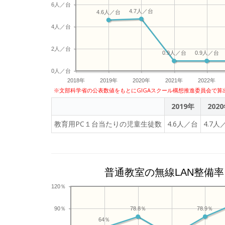
6人／台
4.7人／台
4.6人／台
4人／台
2人／台
0.9人／台
0.9人／台
0人／台
2018年
2019年
2020年
2021年
2022年
※文部科学省の公表数値をもとにGIGAスクール構想推進委員会で算
2019年
202
教育用PC１台当たりの児童生徒数
4.6人／台
4.7人
普通教室の無線LAN整備率
120％
90％
78.9％
78.8％
64％