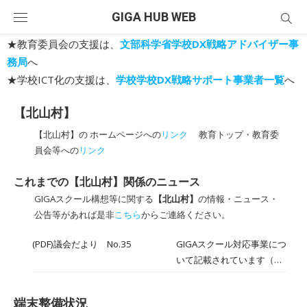
Skip
GIGA HUB WEB
to
content
★教育委員会の支援は、
文部科学省学校DX戦略アドバイザー事
務局
へ
★学校ICT化の支援は、
学校学校DX戦略サポート事業者一覧
へ
【北山村】
【北山村】の ホームページへの
リンク
教育トップ・教育委
員会等への
リンク
これまでの【北山村】関係のニュース
GIGAスクール構想等に関する
【北山村】
の情報・ニュース・
公告等があれば是非
こちら
からご連絡ください。
(PDF)議会だより No.35
GIGAスクール対応事業につ
いて記載されています（5
ページ)。
端末整備状況