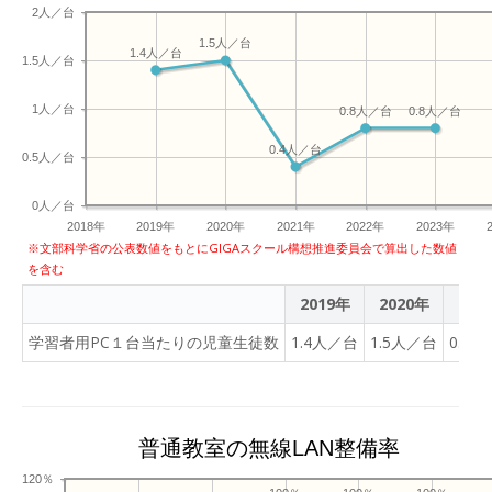
2人／台
1.5人／台
1.4人／台
1.5人／台
1人／台
0.8人／台
0.8人／台
0.4人／台
0.5人／台
0人／台
2018年
2019年
2020年
2021年
2022年
2023年
※文部科学省の公表数値をもとにGIGAスクール構想推進委員会で算出した数値
を含む
2019年
2020年
202
学習者用PC１台当たりの児童生徒数
1.4人／台
1.5人／台
0.4
普通教室の無線LAN整備率
120％