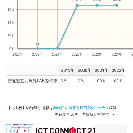
100％
100％
100％
90％
60％
30％
0％
0％
0％
2018年
2019年
2020年
2021年
2022年
2023年
2019年
2020年
2021年
2022年
2
普通教室の無線LAN整備率
0％
0％
100％
100％
1
【北山村】の詳細な情報は
基礎自治体教育ICT指数サーチ
（岐阜
聖徳学園大学 芳賀研究室提供）へ