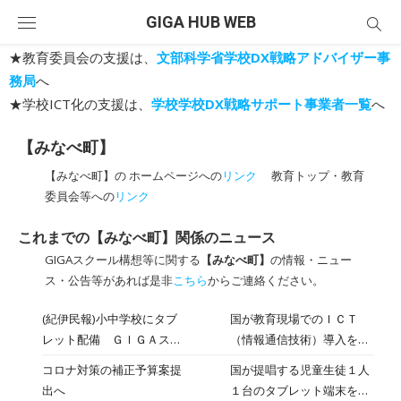
Skip
GIGA HUB WEB
to
content
★教育委員会の支援は、
文部科学省学校DX戦略アドバイザー事
務局
へ
★学校ICT化の支援は、
学校学校DX戦略サポート事業者一覧
へ
【みなべ町】
【みなべ町】の ホームページへの
リンク
教育トップ・教育
委員会等への
リンク
これまでの【みなべ町】関係のニュース
GIGAスクール構想等に関する
【みなべ町】
の情報・ニュー
ス・公告等があれば是非
こちら
からご連絡ください。
(紀伊民報)小中学校にタブ
国が教育現場でのＩＣＴ
レット配備 ＧＩＧＡスク
（情報通信技術）導入を推
ールでみなべ町
進する「ＧＩＧＡ（ギガ）
コロナ対策の補正予算案提
国が提唱する児童生徒１人
スクール」構想事業で、和
出へ
１台のタブレット端末を持