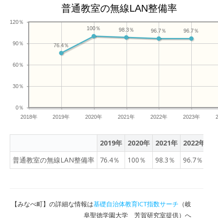
普通教室の無線LAN整備率
120％
100％
98.3％
96.7％
96.7％
90％
76.4％
60％
30％
0％
2018年
2019年
2020年
2021年
2022年
2023年
2019年
2020年
2021年
2022年
2
普通教室の無線LAN整備率
76.4％
100％
98.3％
96.7％
9
【みなべ町】の詳細な情報は
基礎自治体教育ICT指数サーチ
（岐
阜聖徳学園大学 芳賀研究室提供）へ