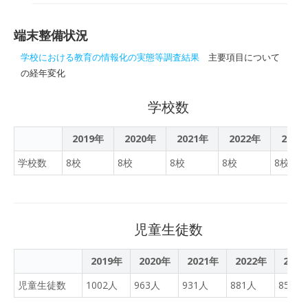
歌山県みなべ町も、各小中
たせるギガスクール構想
学校で児童生徒に１人１
は、文部科学省が新型コロ
台、キーボード付きタブレ
端末整備状況
ナの影響で前倒しする方針
ット端末を配備した。各学
となり、町も当初は来年度
学校における教育の情報化の実態等調査結果
主要項目について
校で設定作業をし、新年度
で予定していた端末購入を
の経年変化
から授業で活用する。
前倒しし、購入費に４４１
０万円も計上した。
学校数
2019年
2020年
2021年
2022年
2023
学校数
8校
8校
8校
8校
8校
児童生徒数
2019年
2020年
2021年
2022年
202
児童生徒数
1002人
963人
931人
881人
855人