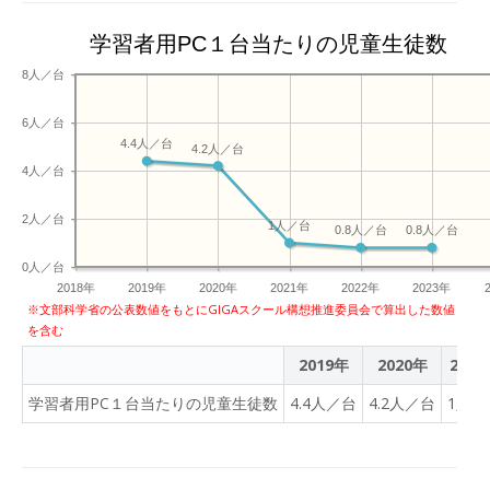
学習者用PC１台当たりの児童生徒数
8人／台
6人／台
4.4人／台
4.2人／台
4人／台
2人／台
1人／台
0.8人／台
0.8人／台
0人／台
2018年
2019年
2020年
2021年
2022年
2023年
※文部科学省の公表数値をもとにGIGAスクール構想推進委員会で算出した数値
を含む
2019年
2020年
2021
学習者用PC１台当たりの児童生徒数
4.4人／台
4.2人／台
1人／