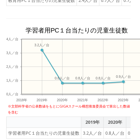
教育用PC１台当たりの児童生徒数
2.4人／台
0.7人／台
0.7人／
学習者用PC１台当たりの児童生徒数
4人／台
3.2人／台
3人／台
2人／台
0.9人／台
0.8人／台
0.8人／台
0.8人／台
1人／台
0人／台
2018年
2019年
2020年
2021年
2022年
2023年
※文部科学省の公表数値をもとにGIGAスクール構想推進委員会で算出した数値
を含む
2019年
2020年
202
学習者用PC１台当たりの児童生徒数
3.2人／台
0.8人／台
0.8