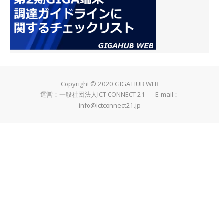
Copyright © 2020 GIGA HUB WEB
運営：一般社団法人ICT CONNECT 21 E-mail：
info@ictconnect21.jp