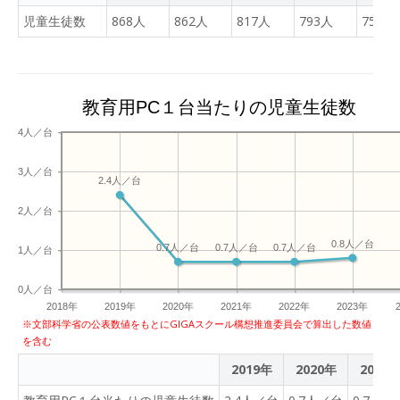
児童生徒数
868人
862人
817人
793人
755人
教育用PC１台当たりの児童生徒数
4人／台
3人／台
2.4人／台
2人／台
0.8人／台
0.7人／台
0.7人／台
0.7人／台
1人／台
0人／台
2018年
2019年
2020年
2021年
2022年
2023年
※文部科学省の公表数値をもとにGIGAスクール構想推進委員会で算出した数値
を含む
2019年
2020年
2021