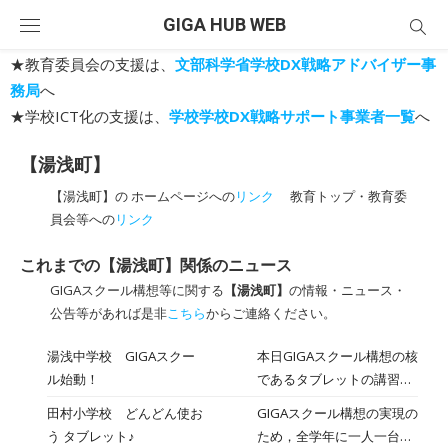
Skip
GIGA HUB WEB
to
content
★教育委員会の支援は、
文部科学省学校DX戦略アドバイザー事
務局
へ
★学校ICT化の支援は、
学校学校DX戦略サポート事業者一覧
へ
【湯浅町】
【湯浅町】の ホームページへの
リンク
教育トップ・教育委
員会等への
リンク
これまでの【湯浅町】関係のニュース
GIGAスクール構想等に関する
【湯浅町】
の情報・ニュース・
公告等があれば是非
こちら
からご連絡ください。
湯浅中学校 GIGAスクー
本日GIGAスクール構想の核
ル始動！
であるタブレットの講習を
行いました。一人一台のタ
田村小学校 どんどん使お
GIGAスクール構想の実現の
ブレットを配布し、使い方
う タブレット♪
ため，全学年に一人一台タ