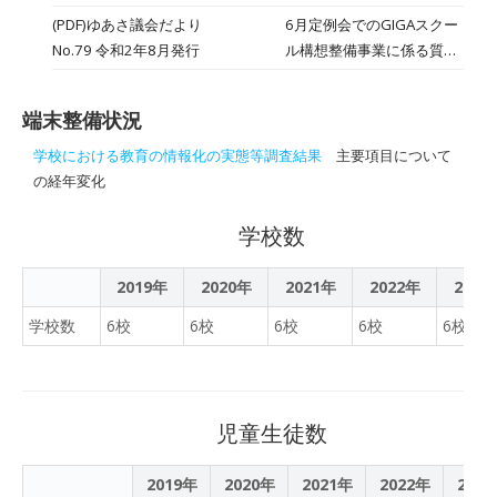
や学習での活用方法を確認
ブレット端末の導入があ
(PDF)ゆあさ議会だより
6月定例会でのGIGAスクー
しました。 今後は本格的に
り，その活用が始まってい
No.79 令和2年8月発行
ル構想整備事業に係る質疑
学習活動に利用し、持ち帰
ます。調べ学習や資料の作
応答が記載されています。
りなどを行う予定です。
成時や，インストールされ
ているドリルの復習時に，
端末整備状況
取り出し使っています。今
学校における教育の情報化の実態等調査結果
主要項目について
後は，プログラミング学習
の経年変化
や家庭学習でも使えるよう
に，活用の幅を広げていき
学校数
ます。
2019年
2020年
2021年
2022年
2023
学校数
6校
6校
6校
6校
6校
児童生徒数
2019年
2020年
2021年
2022年
202