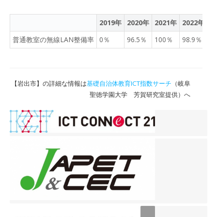
2019年
2020年
2021年
2022年
2
普通教室の無線LAN整備率
0％
96.5％
100％
98.9％
1
【岩出市】の詳細な情報は
基礎自治体教育ICT指数サーチ
（岐阜
聖徳学園大学 芳賀研究室提供）へ