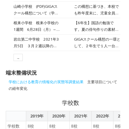
た。
書の活用、岩出の全小学校
かけに、市内の全6小学校
山崎小学校 (PDF)GIGAス
この構想に基づき、本校で
を17～24日、臨時休校と
クール構想について（学校
も昨年度末に、児童全員分
した和歌山県岩出市。各校
だより 令和３年５月１１
のタブレット型パソコンと
根来小学校 根来小学校の
【6年生】国語の勉強で
や市教委は休校中、教材の
日）
校内無線ＬＡＮが整備され
1週間 6月28日（月）～7
す。夏の俳句作りの素材を
入ったタブレット端末の活
ました。本校では、児童の
月2日（金）
タブレットで撮影です。
用や図書館の電子図書の利
岩出第二中学校 2021年3
GIGAスクール構想の一環と
興味・関心を引き出しわか
【児童会役員選挙】今回初
用など、いろいろな方法で
月5日 ３月２週以降の予
して、２年生で１人一台の
りやすい授業を提供するた
めてオンラインで各教室を
児童が学習できるように取
定について
タブレットPCが配られまし
めに有効活用するととも
つないで児童会役員選挙を
り組んでいる。中央小学校
→
た。自分のタブレットを持
に、朝の学習の時間にも
しました。
では20日、朝のホームルー
つようになり嬉しそうで
「タブレットドリル」とし
ムや国語と算数の授業に加
端末整備状況
す。さっそく検索したり、
て活用してまいります。
え、健康観察を児童一人一
ドリルにある問題をしたり
学校における教育の情報化の実態等調査結果
主要項目について
人に配布したタブレット端
して親しんでいました。今
の経年変化
末を使って、オンラインで
後授業で使っていきます。
実施した。山崎北小ではタ
学校数
ブレット端末を児童に自宅
で使ってもらうために17日
2019年
2020年
2021年
から各家庭に車で学校まで
2022年
2023
来てもらい、接触を避ける
学校数
8校
8校
8校
8校
8校