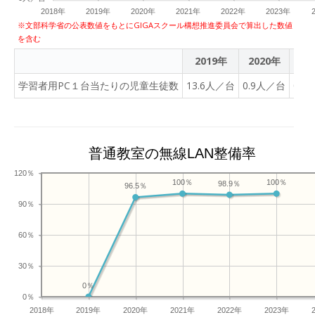
2018年
2019年
2020年
2021年
2022年
2023年
※文部科学省の公表数値をもとにGIGAスクール構想推進委員会で算出した数値
を含む
2019年
2020年
20
学習者用PC１台当たりの児童生徒数
13.6人／台
0.9人／台
0.9
普通教室の無線LAN整備率
120％
100％
100％
98.9％
96.5％
90％
60％
30％
0％
0％
2018年
2019年
2020年
2021年
2022年
2023年