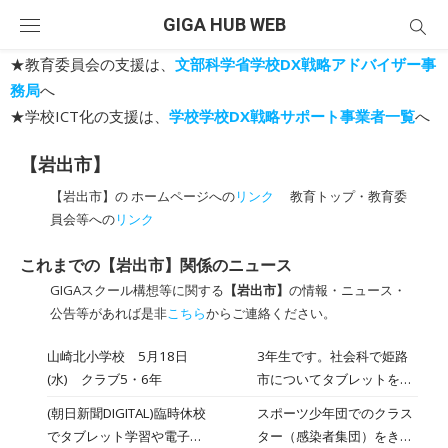
Skip
GIGA HUB WEB
to
content
★教育委員会の支援は、
文部科学省学校DX戦略アドバイザー事
務局
へ
★学校ICT化の支援は、
学校学校DX戦略サポート事業者一覧
へ
【岩出市】
【岩出市】の ホームページへの
リンク
教育トップ・教育委
員会等への
リンク
これまでの【岩出市】関係のニュース
GIGAスクール構想等に関する
【岩出市】
の情報・ニュース・
公告等があれば是非
こちら
からご連絡ください。
山崎北小学校 5月18日
3年生です。社会科で姫路
(水) クラブ5・6年
市についてタブレットを使
い調べていました。国語テ
(朝日新聞DIGITAL)臨時休校
スポーツ少年団でのクラス
ストもがんばっていまし
でタブレット学習や電子図
ター（感染者集団）をきっ