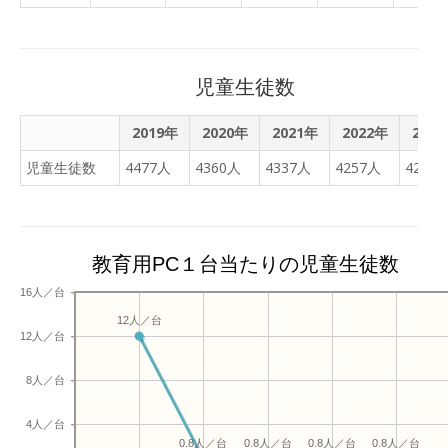
ために乗車したままの「ド
ライブスルー」形式で配布
した。
児童生徒数
2019年
2020年
2021年
2022年
202
児童生徒数
4477人
4360人
4337人
4257人
4243
教育用PC１台当たりの児童生徒数
16人／台
12人／台
12人／台
8人／台
4人／台
0.8人／台
0.8人／台
0.8人／台
0.8人／台