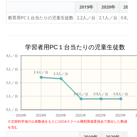
2019年
2020年
2021
教育用PC１台当たりの児童生徒数
2.2人／台
2.1人／台
0.8人／
学習者用PC１台当たりの児童生徒数
4人／台
3人／台
2.4人／台
2.3人／台
2人／台
0.8人／台
0.8人／台
0.8人／台
1人／台
0人／台
2018年
2019年
2020年
2021年
2022年
2023年
※文部科学省の公表数値をもとにGIGAスクール構想推進委員会で算出した数値
を含む
2019年
2020年
202