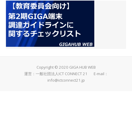
Copyright © 2020 GIGA HUB WEB
運営：一般社団法人ICT CONNECT 21 E-mail：
info@ictconnect21.jp