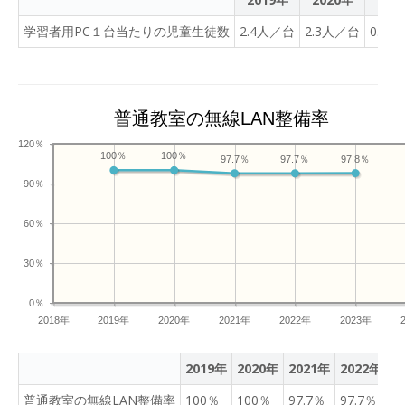
学習者用PC１台当たりの児童生徒数
2.4人／台
2.3人／台
0.8
普通教室の無線LAN整備率
120％
100％
100％
97.8％
97.7％
97.7％
90％
60％
30％
0％
2018年
2019年
2020年
2021年
2022年
2023年
2019年
2020年
2021年
2022年
2
普通教室の無線LAN整備率
100％
100％
97.7％
97.7％
9