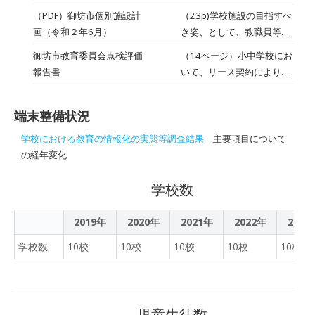
導入（学校だより 令和 3
ブレットが導入されまし
（PDF）御坊市個別施設計
（23p)学校施設の目指すべ
年 1 月号）
た。今は、朝の健康観察や
画（令和２年6月）
き姿、として、教職員等の
各授業で活用をしていま
事務の効率化を高められる
御坊市教育委員会点検評価
（14ページ）小中学校にお
す。今後、さらに有効活用
ＩＣＴ環境（パソコン等の
報告書
いて、リース契約によりコ
できるよう検討していきた
整備等）を掲げる。
ンピュータ及び周辺機器を
いと思います。
導入しているため、契約が
端末整備状況
終了する５年を目安として
機器等の更新を行ってい
学校における教育の情報化の実態等調査結果
主要項目について
る。 情報教育環境面では、
の経年変化
ハード面での整備は済んで
いる。今後はソフト面の充
学校数
実化や情報モラル教育を推
進していくことが必要であ
2019年
2020年
2021年
2022年
2023
る。 今後、国のギガスクー
学校数
10校
10校
10校
10校
10校
ル構想に沿って、情報教育
環境整備を行っていく必要
がある。
児童生徒数