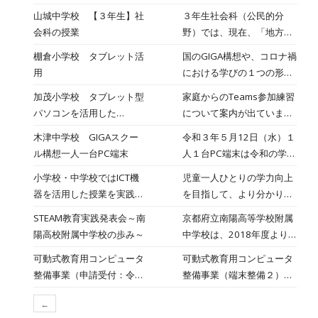
唱、合奏、手話、呼びかけ
に挑戦していました。理想
山城中学校 【３年生】社
３年生社会科（公民的分
などで表しました。６年生
通りに動かすにはどう「命
会科の授業
野）では、現在、「地方自
たちもあたたかい拍手をお
令」すればいいのか…予期
治」の学習を行っていま
くってくれて、退場すると
棚倉小学校 タブレット活
国のGIGA構想や、コロナ禍
せぬ動きに悪戦苦闘しなが
す。いわゆる「三権」を中
きには互いに手を振るシー
用
における学びの１つの形と
ら（けっこう楽しんでいま
心とする国の統治機構の学
ンもありました。どれも、
して、一人１台のICT端末
したが）体験しました。
加茂小学校 タブレット型
家庭からのTeams参加練習
習で基礎を学んだ後、私た
それぞれの気持ちが伝わる
の活用の必要性が高まって
パソコンを活用した
について案内が出ていま
ちの生活に最も身近な「地
発表でした。思い出のスラ
います。本校にも、一人１
Microsoft Teamsのクラス
す。
方自治」の学習を行いまし
イドでは、１年生の時から
木津中学校 GIGAスクー
令和３年５月12日（水）１
台のタブレットが届いてい
チームへの参加練習につい
た。「身近なことだから自
の写真とそのときの担任の
ル構想一人一台PC端末
人１台PC端末は令和の学び
ます。効果的な活用方法を
て
分事として捉え、考える」
先生方からのメッセージが
の スタンダード、
模索している日々ですが、
小学校・中学校ではICT機
児童一人ひとりの学力向上
という地方自治の基本的な
ありました。小さい頃を懐
Society5.0時代に生きる生
今日は２年生で活用してみ
器を活用した授業を実践し
を目指して、より分かりや
考え方（住民自治と団体自
かしみ、改めて仲間との歩
徒たちにとって、PC端末は
ました。アルファベットの
ています
すく、子どもたちの学習へ
治）や地方自治の仕組み、
みをふり返ったことと思い
STEAM教育実践発表会～南
京都府立南陽高等学校附属
鉛筆やノートと並ぶマスト
学習もしていないのに操作
の興味や関心を高める授業
「住民参加」の意義と課題
ます。最後の６年生の合唱
陽高校附属中学校の歩み～
中学校は、2018年度より
アイテムです｡本日は１年
ができるだろうか、などの
を効果的に実施するため
について考える流れで授業
はとてもきれいでオンライ
パナソニック教育財団の研
生でパスワード変更作業を
懸念はありましたが、行う
可動式教育用コンピュータ
可動式教育用コンピュータ
に、市内小中学校にIC T機
を展開しました。
ンを通じてしかお伝えでき
究指定を受け、STEAM教育
学習しました。ワクワクし
内容を工夫することで興味
整備事業（申請受付：令和
整備事業（端末整備２）に
器とデジタル教材を導入し
なかったのが、とても残念
の充実化を図っています。
ながら作業に取り組んでい
関心をもって取り組むこと
2年8月7日まで）
係る入札公告について
ています。
です。Teamsを活用しての
このたび、重ねて参りまし
ました。
ができました。これから
←
オンライン配信でしたが、
た研究と実践における公開
も、すべての学年でチャレ