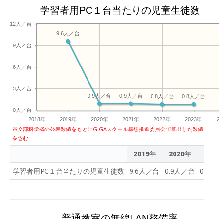
学習者用PC１台当たりの児童生徒数
12人／台
9.6人／台
9人／台
6人／台
3人／台
0.9人／台
0.9人／台
0.8人／台
0.8人／台
0人／台
2018年
2019年
2020年
2021年
2022年
2023年
※文部科学省の公表数値をもとにGIGAスクール構想推進委員会で算出した数値
を含む
2019年
2020年
202
学習者用PC１台当たりの児童生徒数
9.6人／台
0.9人／台
0.9
普通教室の無線LAN整備率