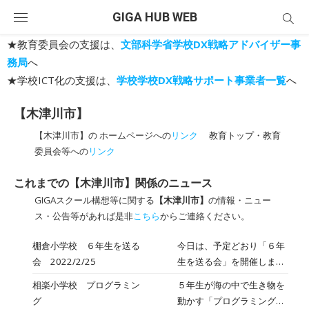
Skip
GIGA HUB WEB
to
content
★教育委員会の支援は、
文部科学省学校DX戦略アドバイザー事
務局
へ
★学校ICT化の支援は、
学校学校DX戦略サポート事業者一覧
へ
【木津川市】
【木津川市】の ホームページへの
リンク
教育トップ・教育
委員会等への
リンク
これまでの【木津川市】関係のニュース
GIGAスクール構想等に関する
【木津川市】
の情報・ニュー
ス・公告等があれば是非
こちら
からご連絡ください。
棚倉小学校 ６年生を送る
今日は、予定どおり「６年
会 2022/2/25
生を送る会」を開催しまし
た。各学年が、６年生への
相楽小学校 プログラミン
５年生が海の中で生き物を
感謝や激励の気持ちを合
グ
動かす「プログラミング」