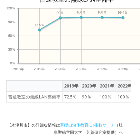
120％
100％
100％
99.4％
99％
90％
72.5％
60％
30％
0％
2018年
2019年
2020年
2021年
2022年
2023年
2019年
2020年
2021年
2022年
2
普通教室の無線LAN整備率
72.5％
99％
100％
100％
9
【木津川市】の詳細な情報は
基礎自治体教育ICT指数サーチ
（岐
阜聖徳学園大学 芳賀研究室提供）へ