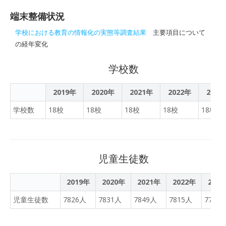
こちらの不手際も多くご迷
発表会（web開催）を令和
ンジです。
端末整備状況
惑をおかけしました。本日
３年２月19日（金）に開催
学んだ改善点を次回に生か
学校における教育の情報化の実態等調査結果
主要項目について
し、本校の取組や成果等を
していきたいと思います。
の経年変化
発表します。
映像も音声もクリアではあ
りませんでしたが、臨場感
学校数
を味わっていただけたとし
たら幸いです。
2019年
2020年
2021年
2022年
2023
学校数
18校
18校
18校
18校
18校
児童生徒数
2019年
2020年
2021年
2022年
202
児童生徒数
7826人
7831人
7849人
7815人
7767