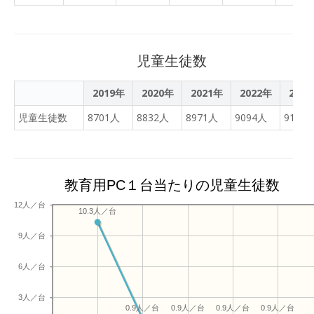
ブレットを使って学習を進
ップ」という活動のため
めているクラスがありまし
に、週に一度大学からMさ
た。 上の写真は、算数で
んが東小に来て、様々な学
「プログラミング」を行な
児童生徒数
年に入り、学校現場で学び
っている様子です。 教務主
を深めています。今日は４
任は「ほえー」と思わず感
2019年
2020年
2021年
2022年
202
年生に入り、子どもたちを
嘆の声を上げてしまいまし
サポートしてくださいまし
児童生徒数
8701人
8832人
8971人
9094人
9155
た。他にも、まとめ学習や
た。 子どもたちとたくさん
調べ学習、音楽の鑑賞、記
関わり、多くのことを学ん
録観察などなど、１時間回
で、素敵な教師を目指して
っただけでも、タブレット
ほしいなと願います。
教育用PC１台当たりの児童生徒数
を使って学習を深めている
オレンジキッズにたくさん
12人／台
10.3人／台
出会いました。 子どもたち
がICTの技術を身に付けて
9人／台
いくスピードは目を見張る
ものがあります。 正直な
6人／台
話、担任をはじめ、授業を
教える側も技術を高めてい
3人／台
0.9人／台
0.9人／台
0.9人／台
0.9人／台
かなければならないので、