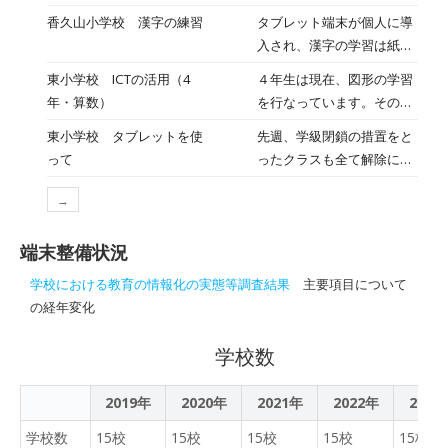
と聞き手交代しながら、読
た。前半の１５分は、バリ
香久山小学校 漢字の練習
タブレット端末が個人に導
み聞かせの練習を行ってい
の学校生活の様子を聴き、
入され、漢字の学習は紙媒
ました。１年生の皆さん
後半の１５分で日本の学校
体のドリルとタブレット端
は、楽しみにしていて下さ
東小学校 ICTの活用（4
４年生は現在、図形の学習
生活や文化紹介をしまし
末のハイブリッドで学習を
いね。
年・算数）
を行なっています。その作
た。その後、バリダンスを
進めています。タブレット
図にあたって、担任が自分
実際に踊ってもらったり、
東小学校 タブレットを使
先週、学級閉鎖の措置をと
端末で書き順を個人で確認
の手元をタブレットで写し
質問に答えたりしました。
って
ったクラスも全て解除にな
した後、ドリルに向かって
ながら、それをプロジェク
最後は"It's a small
り、とりあえず全学級が顔
鉛筆で漢字の練習をしま
ターに投影させ、子どもた
world."を互いの言葉で歌い
→
を揃えた週明けです。しか
す。朝のモジュールの時間
ちに教えていました。 どの
ました。子供たちが、「英
し、インフルエンザの猛威
の１こまです。みんな自分
学年の担任も、いろいろな
語は言葉だ」という思いを
端末整備状況
は相変わらず治った気配が
のペースで学習を進めてい
手立てで、ICT機器を活用
強くもって、今後も英語の
なく、どの学年も余談を許
ます。
学校における教育の情報化の実態等調査結果
主要項目について
しながら授業づくりに取り
勉強を続けてくれたら嬉し
さない状況です。各ご家庭
の経年変化
組んでいます。教務主任も
く思います。
におかれましては、お子様
各教室をうろうろしなが
の健康状態には十分ご留意
学校数
ら、「なるほど、そんな使
いただきたいと願っており
い方ができるのか！」と
ます。 さて、健康観察を兼
日々勉強させていただいて
2019年
2020年
2021年
2022年
2023
ねて校内をウロウロしてお
いる次第です。 ところで、
りますと、このように、タ
学校数
15校
15校
15校
15校
15校
現在、「教職インターンシ