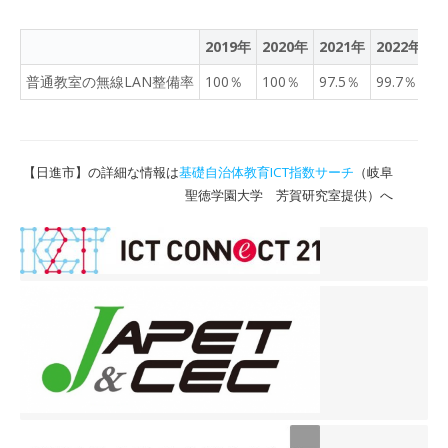
2019年
2020年
2021年
2022年
2
普通教室の無線LAN整備率
100％
100％
97.5％
99.7％
9
【日進市】の詳細な情報は
基礎自治体教育ICT指数サーチ
（岐阜
聖徳学園大学 芳賀研究室提供）へ