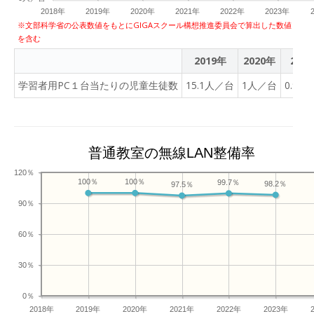
んでいる社会で生きていく
2018年
2019年
2020年
2021年
2022年
2023年
子どもたちにとって、なく
※文部科学省の公表数値をもとにGIGAスクール構想推進委員会で算出した数値
を含む
てはならない状況といえる
でしょう。 私たち教員もめ
2019年
2020年
202
げずに学びを深め、オレン
学習者用PC１台当たりの児童生徒数
15.1人／台
1人／台
0.9人
ジキッズとともにICTの技
能を高めていけたらなと考
えております。
普通教室の無線LAN整備率
120％
100％
100％
99.7％
98.2％
97.5％
90％
60％
30％
0％
2018年
2019年
2020年
2021年
2022年
2023年