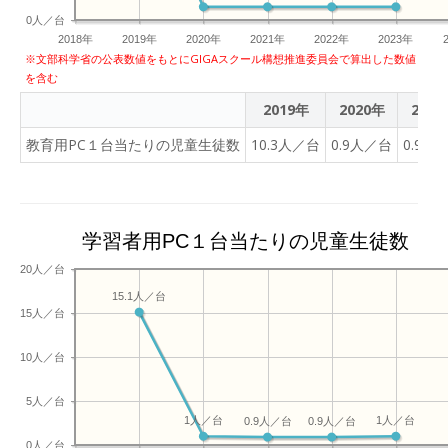
大変な面があります。「ね
0人／台
2018年
2019年
2020年
2021年
2022年
2023年
え、これってどうやってや
※文部科学省の公表数値をもとにGIGAスクール構想推進委員会で算出した数値
るんだっけ？」なんて、時
を含む
に子どもたちに教えを請い
2019年
2020年
2021
ながら授業を進めていくこ
ともあります（教務主任は
教育用PC１台当たりの児童生徒数
10.3人／台
0.9人／台
0.9人
日常茶飯事）。 また、予期
せぬトラブルが起きてしま
って使用できなくなってし
まった、なんてこともよく
学習者用PC１台当たりの児童生徒数
あります。「先生、動かな
20人／台
い。どうしたらいいの？」
と次々に訴えがあり、「先
15.1人／台
15人／台
生が聞きたいよ」と慌てふ
ためく経験をした教員は大
10人／台
勢いることと思います（教
務主任は日常茶飯事）。 そ
5人／台
れでも、ICTの活用は、
1人／台
1人／台
0.9人／台
0.9人／台
「デジタル化」が急速に進
0人／台