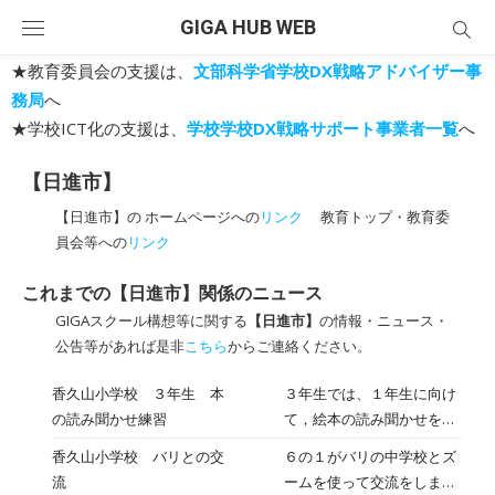
Skip
GIGA HUB WEB
to
content
★教育委員会の支援は、
文部科学省学校DX戦略アドバイザー事
務局
へ
★学校ICT化の支援は、
学校学校DX戦略サポート事業者一覧
へ
【日進市】
【日進市】の ホームページへの
リンク
教育トップ・教育委
員会等への
リンク
これまでの【日進市】関係のニュース
GIGAスクール構想等に関する
【日進市】
の情報・ニュース・
公告等があれば是非
こちら
からご連絡ください。
香久山小学校 ３年生 本
３年生では、１年生に向け
の読み聞かせ練習
て，絵本の読み聞かせを行
う予定です。うまく読んで
香久山小学校 バリとの交
６の１がバリの中学校とズ
あげられるように、読み手
流
ームを使って交流をしまし