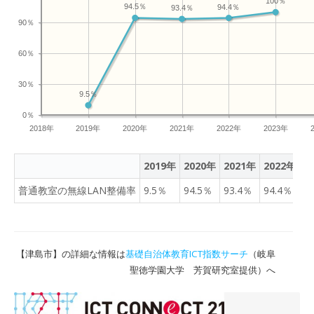
100％
94.5％
94.4％
93.4％
90％
60％
30％
9.5％
0％
2018年
2019年
2020年
2021年
2022年
2023年
2019年
2020年
2021年
2022年
2
普通教室の無線LAN整備率
9.5％
94.5％
93.4％
94.4％
1
【津島市】の詳細な情報は
基礎自治体教育ICT指数サーチ
（岐阜
聖徳学園大学 芳賀研究室提供）へ