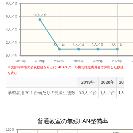
8人／台
5.5人／台
6人／台
4人／台
2人／台
1人／台
1人／台
1人／台
1人／台
0人／台
2018年
2019年
2020年
2021年
2022年
2023年
※文部科学省の公表数値をもとにGIGAスクール構想推進委員会で算出した数値
を含む
2019年
2020年
2021年
学習者用PC１台当たりの児童生徒数
5.5人／台
1人／台
1人／台
普通教室の無線LAN整備率
120％