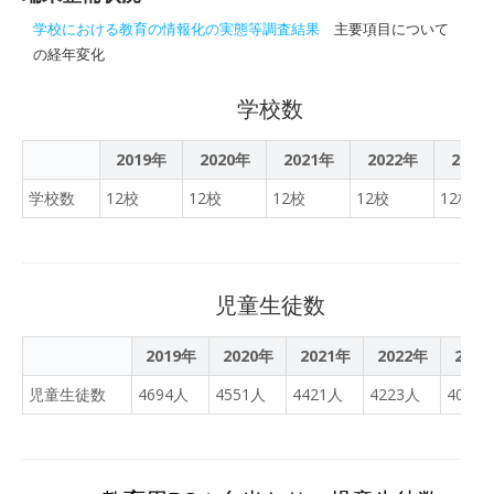
た。発表内容がわかりやす
く伝わるよう写真や絵を見
学校における教育の情報化の実態等調査結果
主要項目について
せながら説明していたこと
の経年変化
や解決するために自分たち
にできることを考えている
学校数
こと、１７のゴールとの関
連についても考えているこ
2019年
2020年
2021年
2022年
2023
となどに感心し「さすが６
学校数
12校
12校
12校
12校
12校
年生」と感じました。
児童生徒数
2019年
2020年
2021年
2022年
202
児童生徒数
4694人
4551人
4421人
4223人
4044