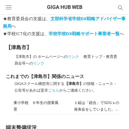
Skip
GIGA HUB WEB
to
content
★教育委員会の支援は、
文部科学省学校DX戦略アドバイザー事
務局
へ
★学校ICT化の支援は、
学校学校DX戦略サポート事業者一覧
へ
【津島市】
【津島市】の ホームページへの
リンク
教育トップ・教育委
員会等への
リンク
これまでの【津島市】関係のニュース
GIGAスクール構想等に関する
【津島市】
の情報・ニュース・
公告等があれば是非
こちら
からご連絡ください。
東小学校 ６年生の授業風
１組は「総合」でSDGｓの
景
発表会をしていました。調
べたことをタブレットを操
作しながら発表していまし
端末整備状況