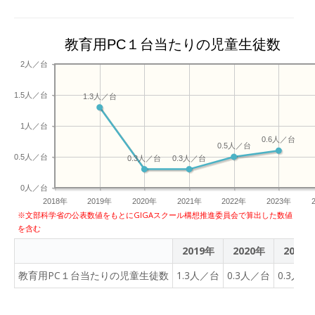
校・粟島浦中学校では、す
でに駿台がパートナーシッ
プを締結している
教育用PC１台当たりの児童生徒数
「ELSA（エルサ）」が導入
されており、デジタル端末
2人／台
を通じた学習環境の整備等
1.5人／台
が行われています。今回の
1.3人／台
ドローン体験授業は、そう
1人／台
したICT環境を活かした新
0.6人／台
たな学びの機会として実施
0.5人／台
0.5人／台
0.3人／台
0.3人／台
されました。 【授業概要：
プログラミングの基礎知識
0人／台
からカードプログラミング
2018年
2019年
2020年
2021年
2022年
2023年
によるドローン操作】 本授
※文部科学省の公表数値をもとにGIGAスクール構想推進委員会で算出した数値
業は、粟島浦村立粟島浦小
を含む
学校・粟島浦中学校に通う
2019年
2020年
2021
小学１年生から中学３年生
教育用PC１台当たりの児童生徒数
1.3人／台
の児童生徒 計28名を対象
0.3人／台
0.3人／
に実施されました。 授業で
は、まず「プログラミング