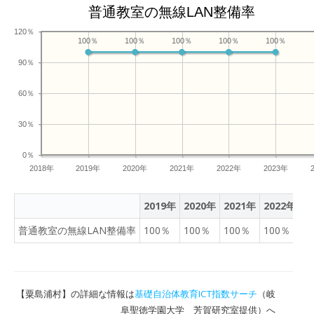
ったが、プログラミングの
普通教室の無線LAN整備率
面白さに気づくことができ
た」 などの声が聞かれまし
120％
100％
100％
100％
100％
100％
た。 また、学校の先生から
90％
も 「児童生徒たちの目が輝
いていた。こうした体験型
60％
の授業を今後も取り入れて
いきたい」 といった前向き
30％
な感想をいただきました。
【ICTによる多様な学びの
0％
形】 今回の授業は、「ICT
2018年
2019年
2020年
2021年
2022年
2023年
を活用することで、多様な
学びを提供できる可能性」
2019年
2020年
2021年
2022年
2
を示す取り組みとなりまし
た。駿台は、今後も各地域
普通教室の無線LAN整備率
100％
100％
100％
100％
1
の子どもたちに寄り添い、
身近な環境の中で確かな学
びを積み重ねていけるよう
な支援に取り組んでまいり
【粟島浦村】の詳細な情報は
基礎自治体教育ICT指数サーチ
（岐
ます。
阜聖徳学園大学 芳賀研究室提供）へ