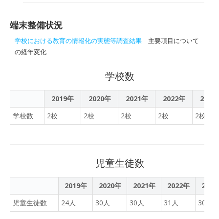
業を実施― ICT教育支援の
駿台）は、2025年6月24
一環として離島の学びを支
日、粟島浦村立粟島浦小学
端末整備状況
援 ―
校・粟島浦中学校（新潟
県）において、ドローンを
学校における教育の情報化の実態等調査結果
主要項目について
活用したICT体験授業を実
の経年変化
施しました。本取り組み
は、地理的条件にとらわれ
学校数
ず、すべての子どもたちが
先端技術に触れる機会を持
2019年
2020年
2021年
2022年
2023
てるようにすることを目的
学校数
2校
2校
2校
2校
2校
としています。 【本取り組
みの背景】 駿台では、ICT
の力を活用し、地域や学校
規模に左右されない教育支
児童生徒数
援を進めており、特に小中
高生の探究学習やICT教育
2019年
2020年
を後押しする各種プログラ
2021年
2022年
202
ムの展開に力を入れていま
児童生徒数
24人
30人
30人
31人
30人
す。 粟島浦村立粟島浦小学