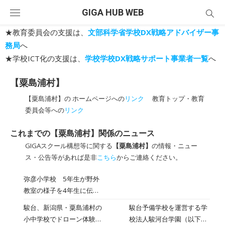
Skip
GIGA HUB WEB
to
content
★教育委員会の支援は、
文部科学省学校DX戦略アドバイザー事
務局
へ
★学校ICT化の支援は、
学校学校DX戦略サポート事業者一覧
へ
【粟島浦村】
【粟島浦村】の ホームページへの
リンク
教育トップ・教育
委員会等への
リンク
これまでの【粟島浦村】関係のニュース
GIGAスクール構想等に関する
【粟島浦村】
の情報・ニュー
ス・公告等があれば是非
こちら
からご連絡ください。
弥彦小学校 5年生が野外
教室の様子を4年生に伝え
ました「来年がんばっ
駿台、新潟県・粟島浦村の
駿台予備学校を運営する学
て！」
小中学校でドローン体験授
校法人駿河台学園（以下、