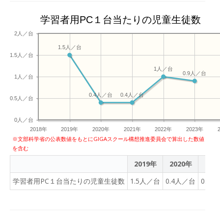
とは何か」「プログラミン
グとドローン関係性」とい
学習者用PC１台当たりの児童生徒数
った基礎知識を座学形式で
2人／台
学んだ後、実際にプログラ
1.5人／台
ミングカードを用いてドロ
1.5人／台
ーンを飛ばす実践演習を行
1人／台
いました。 インストラクタ
0.9人／台
1人／台
ーは安全を第一に児童生徒
0.4人／台
0.4人／台
たちへプログラミングの指
0.5人／台
導を行い、その下で児童生
徒たちは予め定められた課
0人／台
題に熱心に取り組みまし
2018年
2019年
2020年
2021年
2022年
2023年
※文部科学省の公表数値をもとにGIGAスクール構想推進委員会で算出した数値
た。 【児童生徒の声・教員
を含む
の反応】 参加した児童生徒
2019年
2020年
202
からは、 「ドローンのプロ
グラミングについて、チー
学習者用PC１台当たりの児童生徒数
1.5人／台
0.4人／台
0.4
ムのみんなと協力して考え
られたことが楽しかった」
「プログラミングが苦手だ