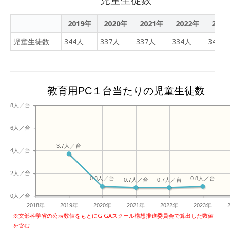
2019年
2020年
2021年
2022年
202
児童生徒数
344人
337人
337人
334人
343人
教育用PC１台当たりの児童生徒数
8人／台
6人／台
3.7人／台
4人／台
2人／台
0.8人／台
0.8人／台
0.7人／台
0.7人／台
0人／台
2018年
2019年
2020年
2021年
2022年
2023年
※文部科学省の公表数値をもとにGIGAスクール構想推進委員会で算出した数値
を含む