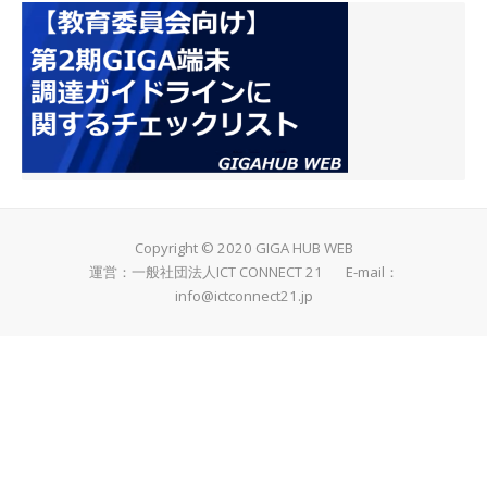
Copyright © 2020 GIGA HUB WEB
運営：一般社団法人ICT CONNECT 21 E-mail：
info@ictconnect21.jp