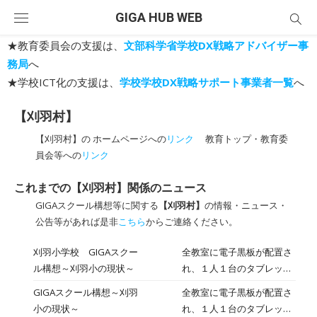
Skip
GIGA HUB WEB
to
content
★教育委員会の支援は、
文部科学省学校DX戦略アドバイザー事
務局
へ
★学校ICT化の支援は、
学校学校DX戦略サポート事業者一覧
へ
【刈羽村】
【刈羽村】の ホームページへの
リンク
教育トップ・教育委
員会等への
リンク
これまでの【刈羽村】関係のニュース
GIGAスクール構想等に関する
【刈羽村】
の情報・ニュース・
公告等があれば是非
こちら
からご連絡ください。
刈羽小学校 GIGAスクー
全教室に電子黒板が配置さ
ル構想～刈羽小の現状～
れ、１人１台のタブレット
が配付されています。それ
GIGAスクール構想～刈羽
全教室に電子黒板が配置さ
を効果的に活用しようと、
小の現状～
れ、１人１台のタブレット