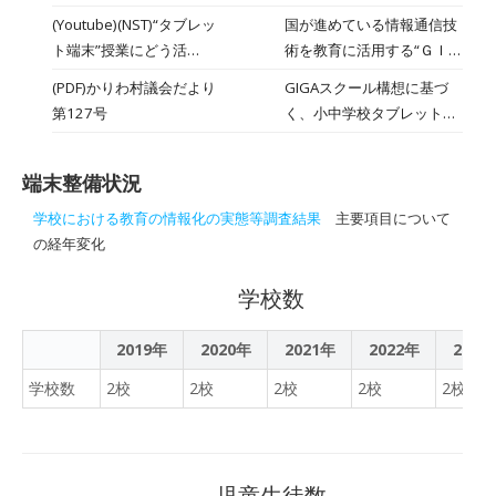
日々授業改善に取り組んで
が配付されています。 それ
(Youtube)(NST)“タブレッ
国が進めている情報通信技
います。今年度は、職員研
を効果的に活用しようと、
ト端末”授業にどう活
術を教育に活用する“ＧＩＧ
修のテーマにもなりまし
日々授業改善に取り組んで
用？ ＧＩＧＡスクール構
Ａスクール構想”。授業にタ
た。外部講師をお招きし、
(PDF)かりわ村議会だより
GIGAスクール構想に基づ
います。 今年度は、職員研
想で学びへの意欲に変化
ブレット端末を導入してい
随時職員研修に取り組んで
第127号
く、小中学校タブレット整
修のテーマにもなりまし
【新潟】
る刈羽村の小学校が２０
います。
備、オンライン学習環境整
た。 外部講師をお招きし、
日、授業の様子を公開しま
備に関して掲載されていま
随時職員研修に取り組んで
した。ＧＩＧＡスクール構
端末整備状況
す。
います。 （以降はリンク先
想で変わる授業の姿とは？
よりご覧ください）
学校における教育の情報化の実態等調査結果
主要項目について
の経年変化
学校数
2019年
2020年
2021年
2022年
2023
学校数
2校
2校
2校
2校
2校
児童生徒数