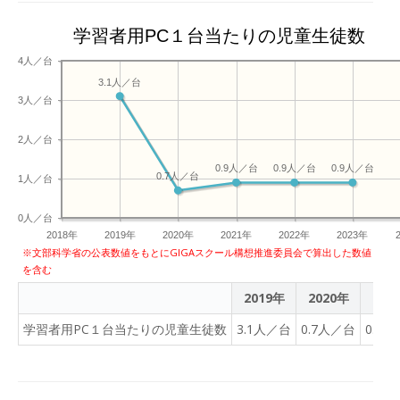
学習者用PC１台当たりの児童生徒数
4人／台
3.1人／台
3人／台
2人／台
0.9人／台
0.9人／台
0.9人／台
0.7人／台
1人／台
0人／台
2018年
2019年
2020年
2021年
2022年
2023年
※文部科学省の公表数値をもとにGIGAスクール構想推進委員会で算出した数値
を含む
2019年
2020年
202
学習者用PC１台当たりの児童生徒数
3.1人／台
0.7人／台
0.9