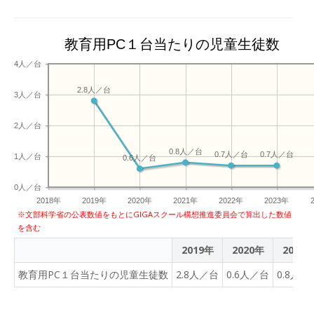
に即身仏となり、いつまで
も村を守り続けている全海
和尚を見てきました。 ま
教育用PC１台当たりの児童生徒数
た、地元の方・県外の方か
4人／台
らは「子どもたちが来てく
れてうれしいね！」「上川
2.8人／台
3人／台
から！？ありがとう！」と
いう言葉をいただきまし
2人／台
た。 子どもたちは、昔から
0.8人／台
大切にされている文化財を
0.7人／台
0.7人／台
1人／台
0.6人／台
学んだ以上に、地域の方か
ら地域の誇る地元愛を学ん
0人／台
だのかもしれません。
2018年
2019年
2020年
2021年
2022年
2023年
※文部科学省の公表数値をもとにGIGAスクール構想推進委員会で算出した数値
を含む
2019年
2020年
2021
教育用PC１台当たりの児童生徒数
2.8人／台
0.6人／台
0.8人／