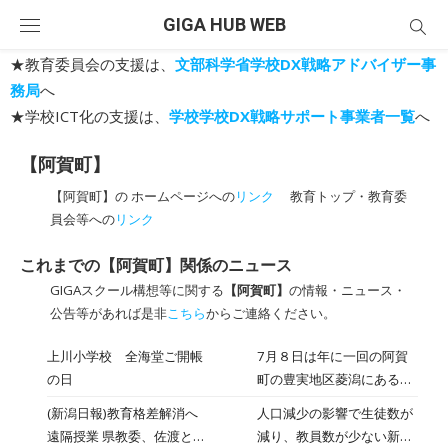
Skip
GIGA HUB WEB
to
content
★教育委員会の支援は、
文部科学省学校DX戦略アドバイザー事
務局
へ
★学校ICT化の支援は、
学校学校DX戦略サポート事業者一覧
へ
【阿賀町】
【阿賀町】の ホームページへの
リンク
教育トップ・教育委
員会等への
リンク
これまでの【阿賀町】関係のニュース
GIGAスクール構想等に関する
【阿賀町】
の情報・ニュース・
公告等があれば是非
こちら
からご連絡ください。
上川小学校 全海堂ご開帳
7月８日は年に一回の阿賀
の日
町の豊実地区菱潟にある全
海堂のご開帳の日でした。
(新潟日報)教育格差解消へ
人口減少の影響で生徒数が
３・４年生は社会科の学習
遠隔授業 県教委、佐渡と阿
減り、教員数が少ない新潟