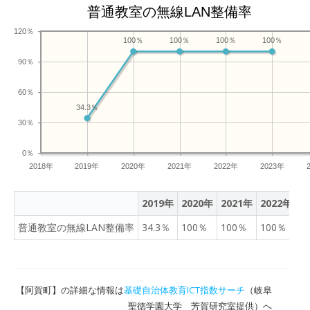
普通教室の無線LAN整備率
120％
100％
100％
100％
100％
90％
60％
34.3％
30％
0％
2018年
2019年
2020年
2021年
2022年
2023年
2019年
2020年
2021年
2022年
2
普通教室の無線LAN整備率
34.3％
100％
100％
100％
1
【阿賀町】の詳細な情報は
基礎自治体教育ICT指数サーチ
（岐阜
聖徳学園大学 芳賀研究室提供）へ