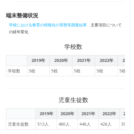
で昔からある建物を調べて
賀の高校で実証実験
県佐渡市や阿賀町の高校な
いたところ、鹿瀬地区に建
どをオンラインでつなぎ、
物がそろっていることを突
端末整備状況
遠隔授業を展開する新潟県
き止めました。そこで、護
教育委員会の実証事業が始
学校における教育の情報化の実態等調査結果
主要項目について
徳寺観音堂、五十嵐家住
まっている。ＩＣＴ（情報
の経年変化
宅、菱潟全海堂に行ってき
通信技術）を活用すること
ました。 護徳寺には４００
で、中山間地や離島におけ
学校数
年前の武将の落書きや当時
る教育環境の格差解消を目
の旅人の落書き、天井にあ
指すと同時に、生徒の地域
2019年
2020年
2021年
2022年
2023
る龍の絵を見てきました。
間交流も深める。県教委は
五十嵐家住宅は令和４年の
学校数
5校
5校
5校
5校
5校
３年間実施した上で、成果
大雨で壊れてしまいました
を検証する方針だ。
が、旧日出谷小学校体育館
に壊れた資材があり、見学
をすることができました。
児童生徒数
令和１５年頃、復旧される
ようです！！！！ 菱潟全海
2019年
2020年
2021年
2022年
202
堂は、子どもたちが一番楽
児童生徒数
513人
480人
しみにしていたところで
446人
426人
398人
す。水害に悩む村人のため