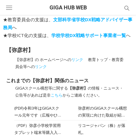
Skip
GIGA HUB WEB
to
content
★教育委員会の支援は、
文部科学省学校DX戦略アドバイザー事
務局
へ
★学校ICT化の支援は、
学校学校DX戦略サポート事業者一覧
へ
【弥彦村】
【弥彦村】の ホームページへの
リンク
教育トップ・教育委
員会等への
リンク
これまでの【弥彦村】関係のニュース
GIGAスクール構想等に関する
【弥彦村】
の情報・ニュース・
公告等があれば是非
こちら
からご連絡ください。
(PDF)令和3年はGIGAスク
弥彦村のGIGAスクール構想
ール元年です（広報やひ
の実現に向けた取組が紹介
こ 令和３年４月９日号）
されています（１０～１１
（PDF）弥彦小学校学習用
リコージャパン（株）が落
ページ）。
タブレット端末等購入入札
札。