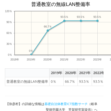
普通教室の無線LAN整備率
120％
93.5％
93.5％
93.5％
90％
66.7％
60％
30％
0％
0％
2018年
2019年
2020年
2021年
2022年
2023年
2019年
2020年
2021年
2022年
2
普通教室の無線LAN整備率
0％
66.7％
93.5％
93.5％
9
【弥彦村】の詳細な情報は
基礎自治体教育ICT指数サーチ
（岐阜
聖徳学園大学 芳賀研究室提供）へ