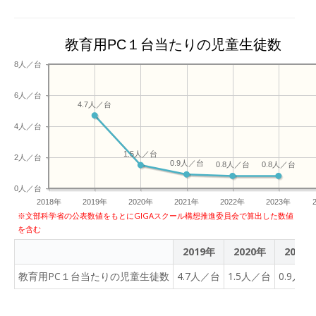
教育用PC１台当たりの児童生徒数
8人／台
6人／台
4.7人／台
4人／台
1.5人／台
2人／台
0.9人／台
0.8人／台
0.8人／台
0人／台
2018年
2019年
2020年
2021年
2022年
2023年
※文部科学省の公表数値をもとにGIGAスクール構想推進委員会で算出した数値
を含む
2019年
2020年
2021
教育用PC１台当たりの児童生徒数
4.7人／台
1.5人／台
0.9人／