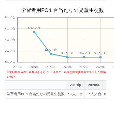
学習者用PC１台当たりの児童生徒数
8人／台
5.4人／台
6人／台
4人／台
1.5人／台
2人／台
0.9人／台
0.9人／台
0.9人／台
0人／台
2018年
2019年
2020年
2021年
2022年
2023年
※文部科学省の公表数値をもとにGIGAスクール構想推進委員会で算出した数値
を含む
2019年
2020年
202
学習者用PC１台当たりの児童生徒数
5.4人／台
1.5人／台
0.9