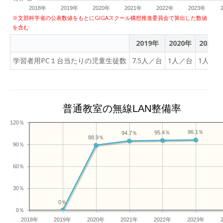
2018年
2019年
2020年
2021年
2022年
2023年
※文部科学省の公表数値をもとにGIGAスクール構想推進委員会で算出した数値
を含む
2019年
2020年
2021年
学習者用PC１台当たりの児童生徒数
7.5人／台
1人／台
1人／台
普通教室の無線LAN整備率
120％
96.1％
95.4％
94.7％
88.9％
90％
60％
30％
0％
0％
2018年
2019年
2020年
2021年
2022年
2023年