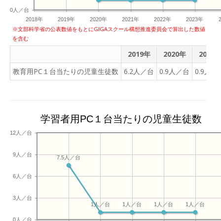
0人／台
2018年
2019年
2020年
2021年
2022年
2023年
※文部科学省の公表数値をもとにGIGAスクール構想推進委員会で算出した数値
を含む
2019年
2020年
2021
教育用PC１台当たりの児童生徒数
6.2人／台
0.9人／台
0.9人／
学習者用PC１台当たりの児童生徒数
12人／台
9人／台
7.5人／台
6人／台
3人／台
1人／台
1人／台
1人／台
1人／台
0人／台