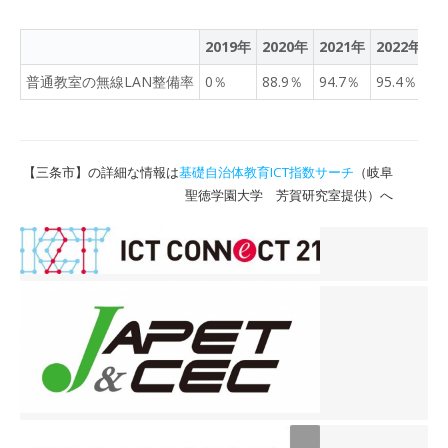
2019年
2020年
2021年
2022年
2
普通教室の無線LAN整備率
0％
88.9％
94.7％
95.4％
9
【三条市】の詳細な情報は
基礎自治体教育ICT指数サーチ
（岐阜
聖徳学園大学 芳賀研究室提供）へ