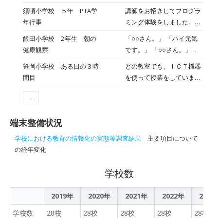
の伝わる速さはどう違
須頃小学校 ５年 PTA学
講師をお招きしてプログラ
う？、インターネットを開
年行事
ミング体験をしました。一
くと見たいものがすぐ表示
人ひとりがタブレットから
されるのはなぜ？、SNSを
飯田小学校 2年生 朝の
「○○さん。」 「ハイ元気
ロボットに指令を送り、操
ポジティブなものにするに
健康観察
です。」 「○○さん。」
作しました。子どもたちの
は？など、大久保さんの問
「○○さん。」 「声が聞こ
笹岡小学校 ある日の３時
どの教室でも、ＩＣＴ機器
喜ぶ姿が印象的でした。
いかけに対して、生徒は話
えないので、手で○をして
間目
を使って授業をしていまし
し合ったり、その場でタブ
ください。」 （手で○を出
た。 子どもたちは、タブレ
レットを使って検索したり
す。） つながらないご家庭
→
ットや大型モニタを使って
しました。(右写真）夏休み
には、電話等で連絡です。
自分の考えをまとめたり表
はメディアに接する時間が
端末整備状況
現したりしています。
増える可能性があります。
便利に活用しながら、体も
学校における教育の情報化の実態等調査結果
主要項目について
心も健康でいるために、し
の経年変化
っかり考えて活用してもら
いたいです。
学校数
2019年
2020年
2021年
2022年
2023
学校数
28校
28校
28校
28校
28校