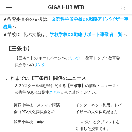
Skip
GIGA HUB WEB
to
content
★教育委員会の支援は、
文部科学省学校DX戦略アドバイザー事
務局
へ
★学校ICT化の支援は、
学校学校DX戦略サポート事業者一覧
へ
【三条市】
【三条市】の ホームページへの
リンク
教育トップ・教育委
員会等への
リンク
これまでの【三条市】関係のニュース
GIGAスクール構想等に関する
【三条市】
の情報・ニュース・
公告等があれば是非
こちら
からご連絡ください。
第四中学校 メディア講演
インターネット利用アドバ
会（PTA文化委員会との共
イザーの大久保真紀さんに
催）
来校いただきました。「フ
飯田小学校 4年生 ICT
ICTの先生とタブレットを
ェイク」と「本当の情報」
活用した授業です。