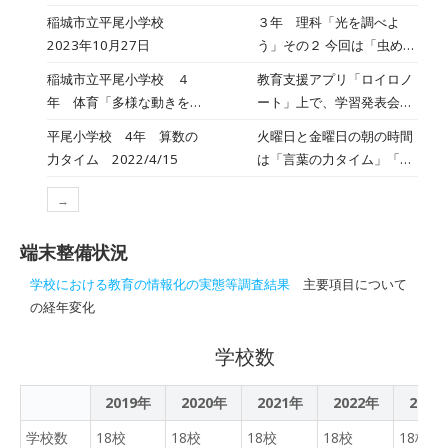
のクラブにしようか迷う
ーを深めよう」
分の関心を広げ、深め、ま
稲城市立平尾小学校
３年 理科「光を調べよ
な・・・」と来年度から始
とめをしていく学習段階に
2023年10月27日
う」その２ 今回は「虫めが
まるクラブ活動を楽しみに
入りました。 今回はグルー
ねで光を集めると、より明
していました。
稲城市立平尾小学校 ４
教育支援アプリ「ロイロノ
プで集まって、「学習のゴ
るく、温かくなるのか」を
年 体育「多様な動きをつ
ート」上で、学習発表会を
ールの活動」を話し合いま
めあてに、実験方法を考え
くる運動」その２ 2023
します。 発表会に向けて、
した。 「タブレットを使っ
平尾小学校 4年 算数の
火曜日と金曜日の朝の時間
る学習でした。 子どもたち
年10月04日
まとめをして取り組んでい
て動画でまとめよう！」
力タイム 2022/4/15
は「言葉の力タイム」「算
は、「水がたまっていると
ます。 友達同士で動画を撮
「手書きで新聞形式でまと
数の力タイム」としてプリ
ころに虫めがねで光を集中
り合って、提出して共有し
めてみよう！」 「まだ想像
→
ントやドリルをする時間で
させたら、そこの部分だけ
ます。
がつかないから友達の考え
す。火曜日は国語、金曜日
お風呂みたいに温かくなる
をちょっと見てみよう！」
端末整備状況
は算数です。算数では復習
んじゃないかなぁ…」とい
など、様々な意見が出まし
の小プリントをしたり、次
う実験方法が出ました。 絵
学校における教育の情報化の実態等調査結果
主要項目について
た。 手話や点字など、あっ
の学習単元のレディネステ
や図、短い説明を入れて分
の経年変化
という間に自分の深めたい
ストをしたり、計算ドリル
かりやすく説明しようとし
内容ごとにグループ作りが
をしたりします。３年生で
ていました。
学校数
進みました。 １学期にたく
はタブレット端末を使って
さんの方にご協力いただい
東京都教育委員会が作成し
2019年
2020年
2021年
たおかげです。 ありがとう
2022年
2023
た「東京ベーシック・ドリ
ございました。
ル」をやりました。 家庭で
学校数
18校
18校
18校
18校
18校