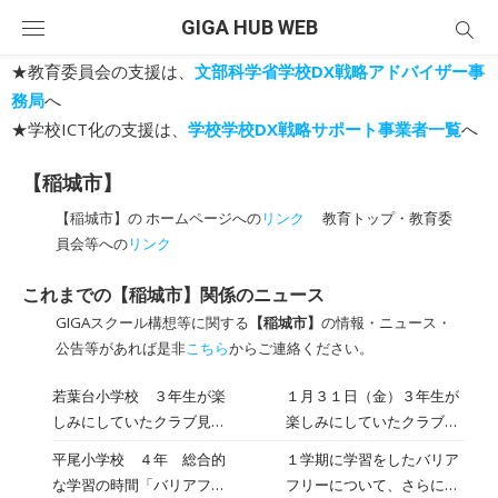
Skip
GIGA HUB WEB
to
content
★教育委員会の支援は、
文部科学省学校DX戦略アドバイザー事
務局
へ
★学校ICT化の支援は、
学校学校DX戦略サポート事業者一覧
へ
【稲城市】
【稲城市】の ホームページへの
リンク
教育トップ・教育委
員会等への
リンク
これまでの【稲城市】関係のニュース
GIGAスクール構想等に関する
【稲城市】
の情報・ニュース・
公告等があれば是非
こちら
からご連絡ください。
若葉台小学校 ３年生が楽
１月３１日（金）３年生が
しみにしていたクラブ見学
楽しみにしていたクラブ見
がありました
学がありました。活動の様
平尾小学校 ４年 総合的
１学期に学習をしたバリア
子を直接見た児童は、「ど
な学習の時間「バリアフリ
フリーについて、さらに自