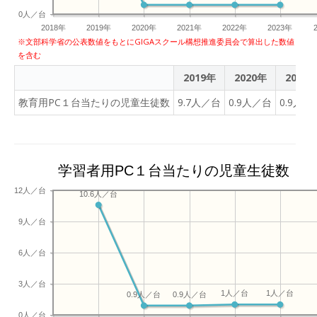
0人／台
2018年
2019年
2020年
2021年
2022年
2023年
※文部科学省の公表数値をもとにGIGAスクール構想推進委員会で算出した数値
を含む
2019年
2020年
2021
教育用PC１台当たりの児童生徒数
9.7人／台
0.9人／台
0.9人／
学習者用PC１台当たりの児童生徒数
12人／台
10.6人／台
9人／台
6人／台
3人／台
1人／台
1人／台
0.9人／台
0.9人／台
0人／台