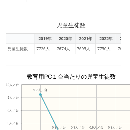
もできるので挑戦してみて
ください。最後の写真は答
え合わせをしているところ
です。
児童生徒数
2019年
2020年
2021年
2022年
202
児童生徒数
7726人
7674人
7695人
7750人
7695
教育用PC１台当たりの児童生徒数
12人／台
9.7人／台
9人／台
6人／台
3人／台
0.9人／台
0.9人／台
0.9人／台
0.9人／台