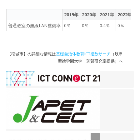
2019年
2020年
2021年
2022年
2
普通教室の無線LAN整備率
0％
0％
0.4％
0％
8
【稲城市】の詳細な情報は
基礎自治体教育ICT指数サーチ
（岐阜
聖徳学園大学 芳賀研究室提供）へ