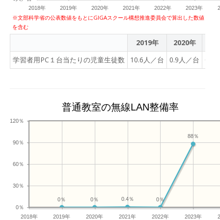
2018年
2019年
2020年
2021年
2022年
2023年
※文部科学省の公表数値をもとにGIGAスクール構想推進委員会で算出した数値
を含む
2019年
2020年
20
学習者用PC１台当たりの児童生徒数
10.6人／台
0.9人／台
0.9
普通教室の無線LAN整備率
120％
88％
90％
60％
30％
0.4％
0％
0％
0％
0％
2018年
2019年
2020年
2021年
2022年
2023年