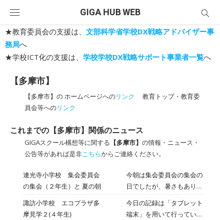
Skip
GIGA HUB WEB
to
content
★教育委員会の支援は、
文部科学省学校DX戦略アドバイザー事
務局
へ
★学校ICT化の支援は、
学校学校DX戦略サポート事業者一覧
へ
【多摩市】
【多摩市】の ホームページへの
リンク
教育トップ・教育委
員会等への
リンク
これまでの【多摩市】関係のニュース
GIGAスクール構想等に関する
【多摩市】
の情報・ニュース・
公告等があれば是非
こちら
からご連絡ください。
連光寺小学校 集会委員会
今朝は集会委員会の集会の
の集会（２年生）と 夏の朝
日でしたが、暑さもあり、
放送でできる内容で実施し
諏訪小学校 エコプラザ多
今日の記録は「タブレット
てくれました。 タブレット
摩見学２(４年生)
端末」を用いて行っていま