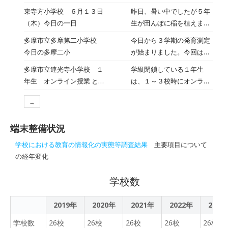
端末で動画を録り、編集し
す。便利な道具であるタブ
東寺方小学校 ６月１３日
昨日、暑い中でしたが５年
た、間違い探し集会でし
レット端末を上手に使いこ
（木）今日の一日
生が田んぼに稲を植えまし
た。 全校放送の後、それぞ
なすことを目指していま
た。農協の方、小暮さんを
れのクラスで動画を見てク
多摩市立多摩第二小学校
今日から３学期の発育測定
す。
お迎えして毎年この時期に
イズに答えていく形式で
今日の多摩二小
が始まりました。今回は、
田植えをしています。子供
す。 例えばこんな感じで
測定前に保健指導がありま
多摩市立連光寺小学校 １
学級閉鎖している１年生
達は、上手に苗を植えてい
す。 まずは２枚の画像を見
す。今日測定した５年生
年生 オンライン授業 と
は、１～３校時にオンライ
ました。大きく育つように
ます。そして、違いはど
は、「けがの手当」につい
初氷？ と お知らせ 2023
ン授業をしています。 昨日
と願いをこめました。これ
こ？と考えるクイズです。
て学習しました。各学年、
→
年12月21日
から始まっていますので、
から水の管理が大事になっ
正解は、２枚の画像を並べ
発達段階に応じた内容を学
もう慣れたもの。 子供たち
てきます。学級園では、各
て見せてくれるのでよくわ
習する予定です。そして、
端末整備状況
も先生に質問したりしなが
学年の植えた野菜が大きく
かります。 見に行った２年
今日から大谷選手寄贈のグ
ら課題を進めていました。
育ってきました。２年生は
生の教室では、とっても盛
学校における教育の情報化の実態等調査結果
主要項目について
ローブを各学級で見る時間
こういう子供たちの順応力
ズッキーニ、ピーマン、ト
り上がってやんやの歓声が
の経年変化
を取り始めました。真っ先
はすごいですね。 １年生
マト、ナス等たくさんの野
上がっていました!(^^)!。
に時間を取ったのは５年
も、オンラインで勉強す
菜を育てています。こま学
もう少しクイズを紹介。 全
学校数
生。子供たちはとても楽し
る・・・ちょっと大人びた
級でも先週、超巨大なキュ
部で７問もありましたの
みにしていたようで、嬉し
感覚を得意げに感じていた
ウリができました。おいし
で、たっぷりと楽しめまし
そうに触ったり、手にはめ
2019年
2020年
2021年
2022年
2023
のかもしれません。 全員に
いお料理に変身できるとい
た。 デジタルネイティブな
てみたりして楽しみまし
近い人数の子供たちが
いですね。２年生たちが図
学校数
26校
26校
26校
子供たちは、柔軟な発想で
26校
26校
た。どの子も タブレット