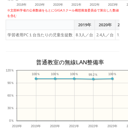
確認しました。６年生は、
2018年
2019年
2020年
2021年
2022年
2023年
スタートブックに基づい
※文部科学省の公表数値をもとにGIGAスクール構想推進委員会で算出した数値
を含む
て、多摩市のESD推進アド
バイザーの棚橋先生から
2019年
2020年
2021
SDGｓについてのスタート
学習者用PC１台当たりの児童生徒数
8.3人／台
2.4人／台
1人／
カリキュラムを開始しまし
た。え～～自分が輩出して
いるCO２がそんなにある
の～～？驚きと共に、じゃ
普通教室の無線LAN整備率
あ自分たちは何ができるか
を考えていくことになりま
120％
100％
100％
100％
100％
99.2％
した。６時間目は、こま学
級の生活単元学習を見に行
90％
きました。「リズムに合わ
せて表現しよう」です。自
60％
分の意見を伝えたり友達の
意見を聞いたりしながらダ
30％
ンスの順番や振り付けを考
0％
えることができることがめ
2018年
2019年
2020年
2021年
2022年
2023年