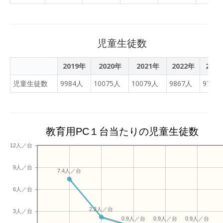
Classroom の部屋に入って
工の時間に作った作品を身
面白おかしく楽しませてく
で写真を撮っていたので、
いました。 月曜日には元気
に付けて見せてくれまし
れますね。すごいです！ 集
タブレット持ち帰りの際に
に登校できそうでひと安心
た。「にゃ～～」と鳴くと
会委員の皆さん、ありがと
ご家庭でご覧になってくだ
です。 こちらは早朝のヤギ
ころを見ると、かわいい猫
うございました。 先週、ア
児童生徒数
さい。一通り回ったら保護
小屋の屋根。 朝露が氷って
ちゃんたちです。猫の肉球
サガオの色について話しま
者の皆様も見られる場所に
いました。初氷・・・か
まで細かに再現していまし
した。白と紫が咲いている
2019年
2020年
2021年
2022年
202
展示する予定です。グロー
な？ あ、そういえば一昨
た。かわいいですね。５年
話でしたが、赤も加わりま
ブが届いたときに、大谷選
児童生徒数
9984人
10075人
10079人
9867人
9717
日、バケツの中の水が半分
生は調理実習を行っていま
した。 今日で３日連続の猛
手からのメッセージが同封
氷っていました。
す。今週は、ポテトサラダ
暑日となるか・・・という
されていました。学校関係
に挑戦しています。力を合
天候ですが、朝からものす
者宛の文章ですが、ご紹介
わせて作ったサラダはとっ
ごく暑いです。 ８：００に
します。
教育用PC１台当たりの児童生徒数
てもおいしいようです。そ
ならないと校舎内へは入れ
んなに食べると給食
ません。 あまり早く家を出
12人／台
が？？？？というほどの量
てしまうと、外で待つこと
でした！４年生の音楽の授
になりますので、この時期
9人／台
7.4人／台
業を見に行きました。とて
はちょうどよい時間の登校
もきれいなメロディーで
を心がけていきましょう
6人／台
す。３～４人のグループが
ね。
2.2人／台
それぞれ工夫してリコーダ
3人／台
0.9人／台
0.9人／台
0.9人／台