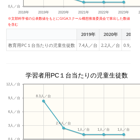
ーと歌を披露してくれまし
0人／台
た。心が癒される演奏でし
2018年
2019年
2020年
2021年
2022年
2023年
た！！今日は避難訓練もあ
※文部科学省の公表数値をもとにGIGAスクール構想推進委員会で算出した数値
りました。地震や火災の時
を含む
の訓練です。防火シャッタ
2019年
2020年
2021
ーが閉まっているときの避
難です。校舎の真ん中に位
教育用PC１台当たりの児童生徒数
7.4人／台
2.2人／台
0.9人／
置する家庭科室からの出火
の想定です。外の西階段や
東階段から速やかに避難す
ることができました。自分
学習者用PC１台当たりの児童生徒数
の命は自分で守ること、
12人／台
「おかしも」の確認をしま
した。こま学級の国語の授
8.3人／台
9人／台
業を見に行きました。音読
の発表と文作りです。音読
6人／台
は来週月曜日の小中交流合
同会でも披露します。声の
2.4人／台
3人／台
大きさ、読む速さ、間違え
1人／台
1人／台
1人／台
ないように朗読することを
0人／台