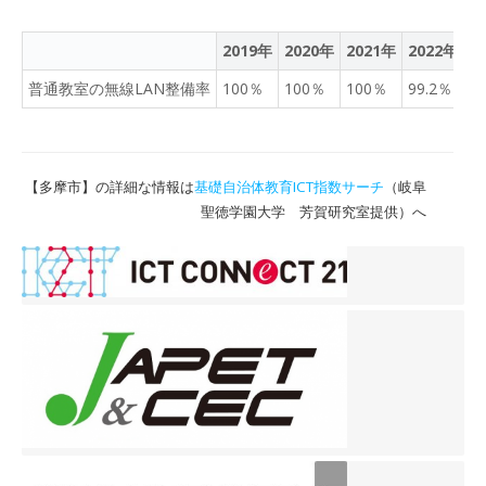
あてです。タブレットを駆
使しながら振り付けを考え
2019年
2020年
2021年
2022年
2
ていました。明日は６年生
の移動教室説明会がありま
普通教室の無線LAN整備率
100％
100％
100％
99.2％
1
す。スクールカウンセラー
の来校日でもあります。B
時程ですので下校時刻にご
注意ください。
【多摩市】の詳細な情報は
基礎自治体教育ICT指数サーチ
（岐阜
聖徳学園大学 芳賀研究室提供）へ