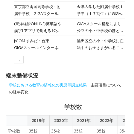
面図形」の授業を参観させ
「世界トップクラス」の日
素晴らしい学習体験を享受
東京都立両国高等学校・附
今年入学した附属中学校１
ていただきました。錦糸中
本、授業変革は進んだ
すべきであると考え、教育
属中学校 GIGAスクール
学年（１７期生）にGIGAス
学校の1年生の数学は、定
か？ 米巨大ＩＴ企業ア
と学習の変革を支援するツ
端末配布（中学１年生）
クール端末が貸し出されま
期考査ごとに習熟度別のク
(東洋経済ONLINE)英単語や
GIGAスクール構想により、
ールを開発しました。一人
2022/5/10
した。担任から１人に１台
ラスを編成していて、この
漢字｢アプリで覚える｣公立
公立の小・中学校のほとん
一人に最適化された環境を
ずつ手渡され、附属中学校
日は5階の数学室で長塚先
の学校でも着々広がる背景
どに「1人1台端末」が整備
提供できるし、共同作業を
J:COM すみだ・台東
墨田区立の小・中学校に在
卒業までの３年間使用する
生、3階の数学室で三浦先
墨田区･錦糸中学校､ICTで
され、さまざまなアプリや
通じて創造性も高められま
GIGAスクールインターネ
籍中のお子さまがいるご家
ものなので大切に扱うこと
生が授業をしていました。
基礎学力
サービスをICT端末に入れ
す」―政府の「ＧＩＧＡス
ットサービスご相談担当受
庭向けに、低価格でインタ
などの注意がありました。
どちらのクラスも自由進
て利活用を進める学校が増
クール構想」で、自治体が
→
付
ーネットをご利用いただけ
その後さっそくマニュアル
度学習で授業が行われてい
えてきている。ともする
調達した端末の基本ソフト
る特別プランをご用意しま
を参考に初期設定を行いま
ました。1年生の1学期に学
と、「ICT端末を使うため
（ＯＳ）別のシェアは、グ
端末整備状況
した
した。スムーズに終了する
習する教科書の最初の1章
に何かをしなければ」とい
ーグルの「クロームＯＳ」
端末が多くありましたが、
は一斉授業で学んで中学の
学校における教育の情報化の実態等調査結果
主要項目について
う本末転倒にも陥りがちだ
が首位でした。「（教育機
充電がない端末、途中で確
数学に慣れてもらって、5
の経年変化
が、生まれた時からスマホ
関は）ＩＴの分析・表現力
認作業に時間のかかる端末
月になって2章くらいから
が身近にある子どもたちに
が高い人ばかりではありま
などもありました。
自由進度学習で学んでいる
学校数
とってデジタルは当たり前
せん。教員の不安に応える
そうです。 5階の数学室
のものであり、適切かつ効
ため、無償研修を手厚く提
の授業の最初では、長塚先
果的に使えば楽しく学習で
2019年
2020年
2021年
供しました。海外での成功
2022年
2023
生が授業のめあて「円の中
き、驚きの効果が表れるこ
事例を伝えたことも好評で
学校数
35校
35校
35校
心を作図しよう」と、自由
35校
35校
ともある。東京都墨田区の