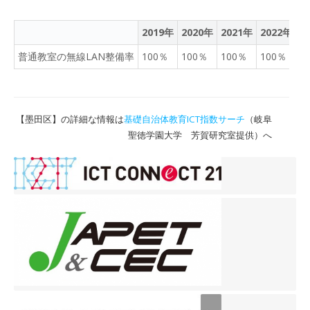
あるので、授業の最後にふ
りかえりを行えるようにな
2019年
2020年
2021年
2022年
2
っています。単元を通じて
毎回の授業で「何をどのよ
普通教室の無線LAN整備率
100％
100％
100％
100％
1
うに学ぶのか」を生徒が書
き、その横に「やったこ
と」と「ふりかえり」を書
いていくことで、学習の進
【墨田区】の詳細な情報は
基礎自治体教育ICT指数サーチ
（岐阜
度を自分で確認することが
聖徳学園大学 芳賀研究室提供）へ
できるようになっていま
す。 プリントの内容に不安
がある生徒たちに、長塚先
生は円が描かれた小さいカ
ードを手渡し、「コンパス
も何も使わないで、円の中
心を突き止めるにはどうす
る？」と別の課題を出して
いました。 コンパスや定
規を使わずに、カードを折
るなどの試行錯誤をして円