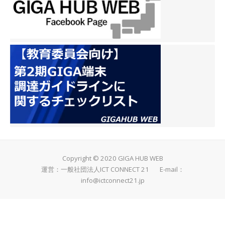
の性質を捉えることで、垂
直二等分線を作図すればい
いことに気づくきっかけと
していました。 問題が解け
た生徒たちや質問がある生
徒たちは、長塚先生のとこ
ろに集まってきます。長塚
先生は黒板や電子黒板を使
って生徒たちと話をしなが
ら、「なぜ、そうなるの
か？」という問いを投げか
けていきます。長塚先生は
授業の途中でも、「なぜか
を説明できるようになって
Copyright © 2020 GIGA HUB WEB
ね。それが数学ですよね」
運営：一般社団法人ICT CONNECT 21 E-mail：
と言っていましたが、こう
info@ictconnect21.jp
いう問いをみんなで考えて
いく場面が、自由進度学習
のなかでもきちんと作られ