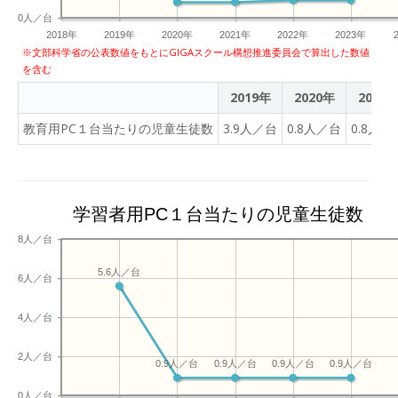
学び始めます。1人で取り
分の１に短縮 東京都墨田区
0人／台
組む生徒もいますし、3～4
立錦糸中学校で社会科を教
2018年
2019年
2020年
2021年
2022年
2023年
人のグループを作って学ぶ
える古賀隆一郎教員は「端
※文部科学省の公表数値をもとにGIGAスクール構想推進委員会で算出した数値
生徒もいます。生徒一人ひ
を含む
末を使う授業は生徒の意欲
とりがどのように学ぶかを
が高まる。自分で調べた
2019年
2020年
2021
決めて、自由進度学習に取
り、他の生徒と対話したり
り組んでいました。 生徒
教育用PC１台当たりの児童生徒数
3.9人／台
0.8人／台
0.8人／
して学びも深まる」と効果
たちが自分のペースで学ん
を語った。筆者が今年３月
でいる途中で、長塚先生は
に見学した地理の授業で
「武器（＝iPad）を使って
は、生徒が南米の地域経済
いいよ」と言っていまし
学習者用PC１台当たりの児童生徒数
などの特色を紹介するニュ
た。生徒たちが使っている
ース番組をアイパッドで作
8人／台
ロイロノート・スクールの
っていた。キャスター役の
中には、解説動画集が用意
5.6人／台
生徒は原稿を文書作成ソフ
6人／台
されています。生徒たち
トで表示しながら読み上
は、自分に必要な解説動画
げ、他の生徒が別の端末の
4人／台
を少しずつ再生したり、戻
カメラで録画する。教員が
って解説を聴き直したりし
一方的に話をする授業では
2人／台
0.9人／台
0.9人／台
0.9人／台
0.9人／台
ながら、円の中心を作図す
なく、生徒が共同作業で課
る方法を確認していまし
0人／台