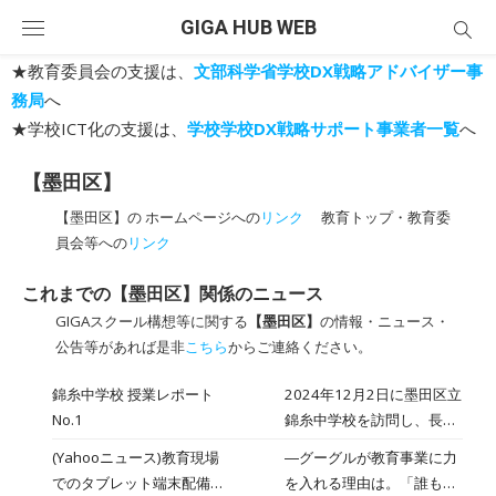
Skip
GIGA HUB WEB
to
content
★教育委員会の支援は、
文部科学省学校DX戦略アドバイザー事
務局
へ
★学校ICT化の支援は、
学校学校DX戦略サポート事業者一覧
へ
【墨田区】
【墨田区】の ホームページへの
リンク
教育トップ・教育委
員会等への
リンク
これまでの【墨田区】関係のニュース
GIGAスクール構想等に関する
【墨田区】
の情報・ニュース・
公告等があれば是非
こちら
からご連絡ください。
錦糸中学校 授業レポート
2024年12月2日に墨田区立
No.1
錦糸中学校を訪問し、長塚
雄也 先生と三浦隆 先生が
(Yahooニュース)教育現場
―グーグルが教育事業に力
担当する1年1組の数学「平
でのタブレット端末配備が
を入れる理由は。「誰もが