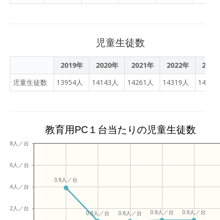
した」―グーグルの収益源
進度学習で取り組んでほし
区立中学校で行われている
は広告だが、教育事業は。
い「めやすの学習内容」と
実証事業を取材した。
「教育向けツールでは広告
してミッションと小テスト
を表示しません。無償版の
とQubenaの3つの課題を
児童生徒数
ほか、有償版があります。
電子黒板に映して紹介して
端末の『クロームブック』
いました。 自由進度学習に
2019年
2020年
2021年
2022年
2023
はメーカーから一定のライ
入る前に、全員で3分間の
センス収入を得ています」
児童生徒数
13954人
14143人
14261人
14319人
14414
確認プリントに取り組みま
―日本の課題は何でしょう
した。その後で、「円の中
か。「教育現場での端末普
心を作図しよう」に取り組
及は、日本が世界首位にな
むための確認として、長塚
ったと言ってもいい。た
教育用PC１台当たりの児童生徒数
先生が電子黒板を使って弦
だ、経験は浅いです。端末
と弧について確認の説明を
8人／台
があるからと言って何かが
全員に向けてします。 長塚
変わるわけではなく、活用
先生が「いつも通り何も教
6人／台
して初めて変化が起きま
えませんので、やってみて
す。学校の先生による端末
3.9人／台
ください。7分後に集合を
4人／台
やツールの活用アイデアを
かけます」と言うと、生徒
公開し、共有できるように
たちは自由に席を移動して
2人／台
0.9人／台
0.9人／台
しました」▽採点時間が５
0.8人／台
0.8人／台