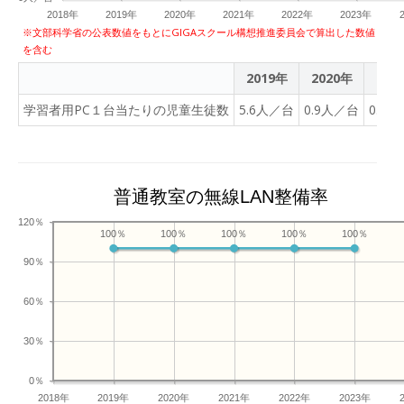
題に取り組んでいた。
た。 iPadで解説動画を聴き
2018年
2019年
2020年
2021年
2022年
2023年
ながら、プリントで問題を
※文部科学省の公表数値をもとにGIGAスクール構想推進委員会で算出した数値
を含む
解いている生徒たちが多か
ったです。解説動画を聴き
2019年
2020年
202
ながら問題に取り組むとき
学習者用PC１台当たりの児童生徒数
5.6人／台
0.9人／台
0.9
には、iPadとプリントを併
用する方が便利だな、と見
ていて感じました。 その後
で、単元全体のスケジュー
普通教室の無線LAN整備率
ルを電子黒板に映して、今
回が単元「平面図形」の9
120％
100％
100％
100％
100％
100％
回目の授業であることを示
し、この日の「めやすの学
90％
習内容」を確認して、何を
どのように学ぶのかを生徒
60％
たちに考えてもらいます。
30％
単元全体のスケジュール
には、「やったこと」と
0％
「ふりかえり」を書く欄が
2018年
2019年
2020年
2021年
2022年
2023年