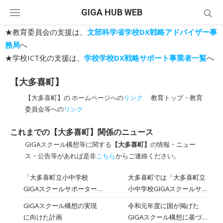
Skip
GIGA HUB WEB
to
content
★教育委員会の支援は、
文部科学省学校DX戦略アドバイザー事
務局
へ
★学校ICT化の支援は、
学校学校DX戦略サポート事業者一覧
へ
【大多喜町】
【大多喜町】の ホームページへの
リンク
教育トップ・教育
委員会等への
リンク
これまでの【大多喜町】関係のニュース
GIGAスクール構想等に関する
【大多喜町】
の情報・ニュー
ス・公告等があれば是非
こちら
からご連絡ください。
「大多喜町立小中学校
大多喜町では「大多喜町立
GIGAスクールサポーター
小中学校GIGAスクールサポ
業務委託」に係る公募型プ
ーター業務委託」を実施す
GIGAスクール構想の実現
令和元年度に国が掲げた
ロポーザルの審査結果につ
るにあたり、プロポーザル
に向けた計画
GIGAスクール構想に基づ