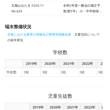
いて
方式による契約候補者の選
き、児童生徒1人1台端末の
広報おおたき 2020.11
令和2年曾一般会計補正予
定を実施しました。プロポ
配備計画やICT活用計画な
No.626
算(第5号） 小・中学校情報
ーザル審査会では、提案事
どの計画を策定しましたの
化整備事業 5,184万2千円
業者の企画提案書、説明内
で、次のとおり公表しま
・備品購入費（タブレッ
容等を総合的に審査し、次
す。
端末整備状況
ト端末）ほか
のとおり決定したので公表
します。
学校における教育の情報化の実態等調査結果
主要項目について
の経年変化
学校数
2019年
2020年
2021年
2022年
2023
学校数
3校
3校
3校
3校
3校
児童生徒数
2019年
2020年
2021年
2022年
202