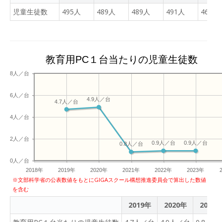
児童生徒数
495人
489人
489人
491人
465人
教育用PC１台当たりの児童生徒数
8人／台
6人／台
4.9人／台
4.7人／台
4人／台
2人／台
0.9人／台
0.9人／台
0.8人／台
0人／台
2018年
2019年
2020年
2021年
2022年
2023年
※文部科学省の公表数値をもとにGIGAスクール構想推進委員会で算出した数値
を含む
2019年
2020年
2021