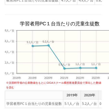
教育用PC１台当たりの児童生徒数
4.7人／台
4.9人／台
0.8人／
学習者用PC１台当たりの児童生徒数
8人／台
6人／台
5.2人／台
5.1人／台
4人／台
2人／台
1人／台
1人／台
0.9人／台
0人／台
2018年
2019年
2020年
2021年
2022年
2023年
※文部科学省の公表数値をもとにGIGAスクール構想推進委員会で算出した数値
を含む
2019年
2020年
202
学習者用PC１台当たりの児童生徒数
5.1人／台
5.2人／台
0.9