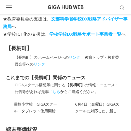
Skip
GIGA HUB WEB
to
content
★教育委員会の支援は、
文部科学省学校DX戦略アドバイザー事
務局
へ
★学校ICT化の支援は、
学校学校DX戦略サポート事業者一覧
へ
【長柄町】
【長柄町】の ホームページへの
リンク
教育トップ・教育委
員会等への
リンク
これまでの【長柄町】関係のニュース
GIGAスクール構想等に関する
【長柄町】
の情報・ニュース・
公告等があれば是非
こちら
からご連絡ください。
長柄小学校 GIGAスクー
6月4日（金曜日）GIGAス
ル タブレット使用開始
クールに対応した、新しい
タブレットを使用しまし
た。新しいタブレットを使
端末整備状況