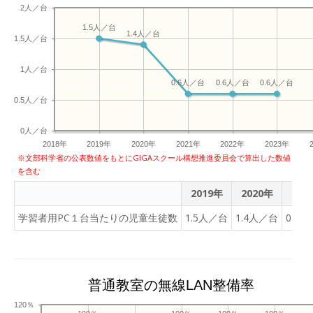
2人／台
1.5人／台
1.4人／台
1.5人／台
1人／台
0.6人／台
0.6人／台
0.6人／台
0.5人／台
0人／台
2018年
2019年
2020年
2021年
2022年
2023年
※文部科学省の公表数値をもとにGIGAスクール構想推進委員会で算出した数値
を含む
2019年
2020年
202
学習者用PC１台当たりの児童生徒数
1.5人／台
1.4人／台
0.6
普通教室の無線LAN整備率
120％