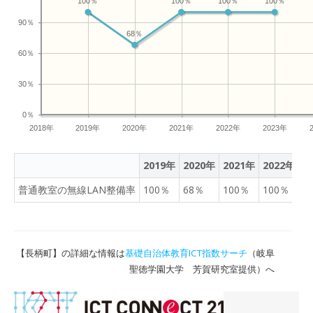
100％
100％
100％
100％
90％
68％
60％
30％
0％
2018年
2019年
2020年
2021年
2022年
2023年
2019年
2020年
2021年
2022年
2
普通教室の無線LAN整備率
100％
68％
100％
100％
1
【長柄町】の詳細な情報は
基礎自治体教育ICT指数サーチ
（岐阜
聖徳学園大学 芳賀研究室提供）へ