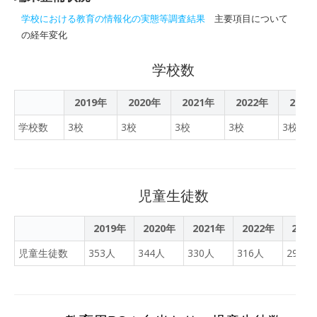
用する際の注意事項や約束
を学級のみんなで理解した
学校における教育の情報化の実態等調査結果
主要項目について
後、5年生の児童が教室で
の経年変化
タブレットを使用しまし
た。学級担任の指導の下、
学校数
新しいタブレットで何がで
きるかを体験するものでし
2019年
2020年
2021年
2022年
2023
た。保管庫から、一人ずつ
学校数
3校
3校
3校
3校
3校
のタブレットを大事そうに
それぞれの机の上に置き、
担任が使い方を伝えなが
ら、学習しました。
児童生徒数
2019年
2020年
2021年
2022年
202
児童生徒数
353人
344人
330人
316人
296人