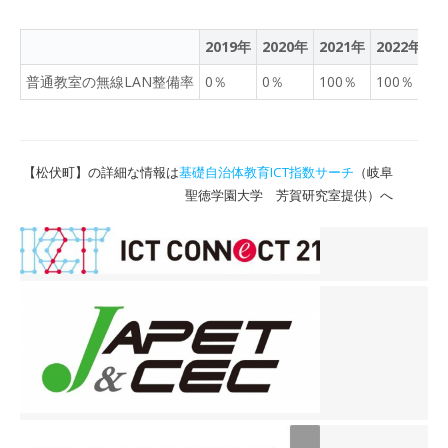
2019年
2020年
2021年
2022年
2
普通教室の無線LAN整備率
0％
0％
100％
100％
9
【松伏町】の詳細な情報は
基礎自治体教育ICT指数サーチ
（岐阜
聖徳学園大学 芳賀研究室提供）へ