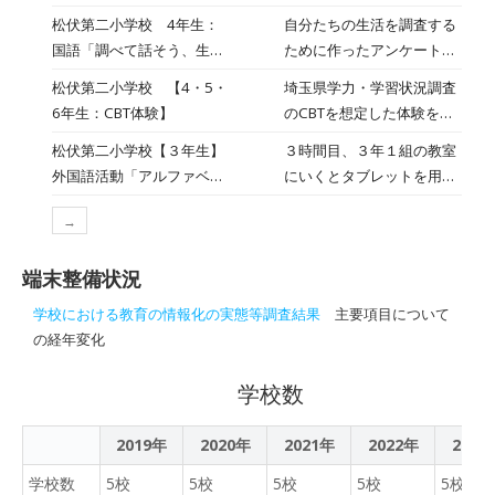
楽しみですね。
が過ごしやすい学校を考え
しやすい学校を考えていま
松伏第二小学校 4年生：
自分たちの生活を調査する
よう(福祉)」
す。 作ったスライドを班で
国語「調べて話そう、生活
ために作ったアンケートを
見合いながら発表用の資料
調査隊」
お互いに回答し合い、結果
松伏第二小学校 【4・5・
埼玉県学力・学習状況調査
を作成しています。
をもとにスピーチ原稿を作
6年生：CBT体験】
のCBTを想定した体験を行
っています。
いました。タブレットの操
松伏第二小学校【３年生】
３時間目、３年１組の教室
作も上手に行えていました
外国語活動「アルファベッ
にいくとタブレットを用い
ね。
トとなかよし」
て、「アルファベット探
→
し」に取り組んでいまし
た。
端末整備状況
学校における教育の情報化の実態等調査結果
主要項目について
の経年変化
学校数
2019年
2020年
2021年
2022年
2023
学校数
5校
5校
5校
5校
5校