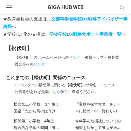
Skip
GIGA HUB WEB
to
content
★教育委員会の支援は、
文部科学省学校DX戦略アドバイザー事
務局
へ
★学校ICT化の支援は、
学校学校DX戦略サポート事業者一覧
へ
【松伏町】
【松伏町】の ホームページへの
リンク
教育トップ・教育委
員会等への
リンク
これまでの【松伏町】関係のニュース
GIGAスクール構想等に関する
【松伏町】
の情報・ニュース・
公告等があれば是非
こちら
からご連絡ください。
松伏第二小学校 ３年生：
「宝物を探す冒険」をテー
国語「たから島のぼうけ
マに始め・中・終わりの構
ん」
成で物語を作っています。
松伏第二小学校 4年生：
今年学んだ福祉についての
どんな物語ができあがるか
総合的な学習の時間「誰も
知識を活かして誰もが過ご