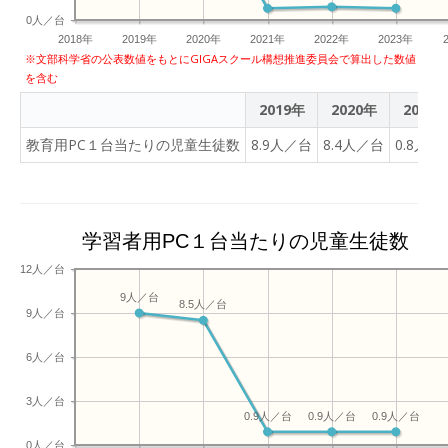
0人／台
2018年
2019年
2020年
2021年
2022年
2023年
※文部科学省の公表数値をもとにGIGAスクール構想推進委員会で算出した数値
を含む
2019年
2020年
2021
教育用PC１台当たりの児童生徒数
8.9人／台
8.4人／台
0.8人／
学習者用PC１台当たりの児童生徒数
12人／台
9人／台
8.5人／台
9人／台
6人／台
3人／台
0.9人／台
0.9人／台
0.9人／台
0人／台