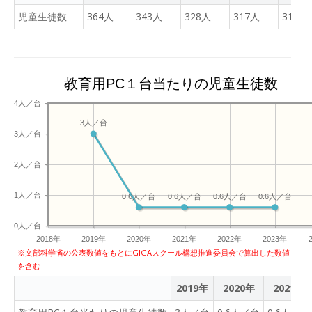
ら投稿する。
児童生徒数
364人
343人
328人
317人
311人
教育用PC１台当たりの児童生徒数
4人／台
3人／台
3人／台
2人／台
1人／台
0.6人／台
0.6人／台
0.6人／台
0.6人／台
0人／台
2018年
2019年
2020年
2021年
2022年
2023年
※文部科学省の公表数値をもとにGIGAスクール構想推進委員会で算出した数値
を含む
2019年
2020年
2021年