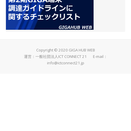
Copyright © 2020 GIGA HUB WEB
運営：一般社団法人ICT CONNECT 21 E-mail：
info@ictconnect21.jp