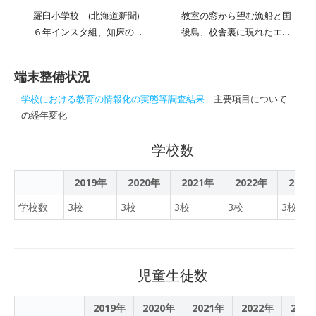
講師に招き、情報モラル教
役場総務課の皆さんが手配
羅臼小学校 (北海道新聞)
教室の窓から望む漁船と国
室を行いました。子どもた
して頂いた自衛隊、警察
６年インスタ組、知床のま
後島、校舎裏に現れたエゾ
ちは、保護者の方々や先生
署、消防署などの災害時に
ち発信！ 羅臼小で学級ア
シカ―。羅臼小の６年生
方と一緒にネットを使いす
使用する緊急車両の説明や
カウント
（１６人）が、学級として
ぎない方法や、楽しくコミ
見学をしたり、様々な体験
端末整備状況
写真共有アプリ「インスタ
ュニケーションを図る方法
活動を行いました。校内で
グラム」のアカウントを取
を学んでいました。
学校における教育の情報化の実態等調査結果
主要項目について
は、古新聞でスリッパを作
得し、写真投稿を始めた。
の経年変化
成したり、ダンボールベッ
自分たちが住む、漁業と世
ドを作るなど、災害に対し
界自然遺産「知床」のまち
学校数
て、考える1日となりまし
羅臼の魅力を発掘し、町外
た。6年生の津波授業は今
に発信する。国の「ＧＩＧ
2019年
2020年
2021年
2022年
2023
週末に行います。お忙しい
Ａスクール構想」で本年
中、たくさんの皆様に協力
学校数
3校
3校
3校
3校
3校
度、タブレット端末が児童
して頂き、ありがとうござ
に各１台、割り当てられ
いました。
た。同学級は１日にアカウ
ント「@rausu_6」を取
児童生徒数
得。児童は個人用タブレッ
トを使って学校生活の中で
2019年
2020年
写真を撮り、学級用端末か
2021年
2022年
202