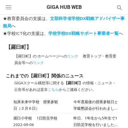
Skip
GIGA HUB WEB
to
content
★教育委員会の支援は、
文部科学省学校DX戦略アドバイザー事
務局
へ
★学校ICT化の支援は、
学校学校DX戦略サポート事業者一覧
へ
【羅臼町】
【羅臼町】の ホームページへの
リンク
教育トップ・教育委
員会等への
リンク
これまでの【羅臼町】関係のニュース
GIGAスクール構想等に関する
【羅臼町】
の情報・ニュース・
公告等があれば是非
こちら
からご連絡ください。
知床未来中学校 授業参観
今年度最後の授業参観日と
日（２月６日）
学級懇談会が行われまし
た。授業参観の２時間目に
羅臼小学校 1日防災学校
昨日、1年生から5年生で1
は、LINEみらい財団の方を
2022-09-06
日防災学校を行いました。