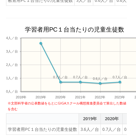
教育用PC１台当たりの児童生徒数
3人／台
0.6人／台
0.6人／台
学習者用PC１台当たりの児童生徒数
4人／台
3人／台
2人／台
0.7人／台
0.7人／台
0.7人／台
1人／台
0.6人／台
0人／台
2018年
2019年
2020年
2021年
2022年
2023年
※文部科学省の公表数値をもとにGIGAスクール構想推進委員会で算出した数値
を含む
2019年
2020年
202
学習者用PC１台当たりの児童生徒数
3.6人／台
0.7人／台
0.7