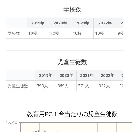
学校数
2019年
2020年
2021年
2022年
2023
学校数
10校
10校
10校
10校
9校
児童生徒数
2019年
2020年
2021年
2022年
202
児童生徒数
595人
569人
571人
522人
503人
教育用PC１台当たりの児童生徒数
4人／台
2.9人／台