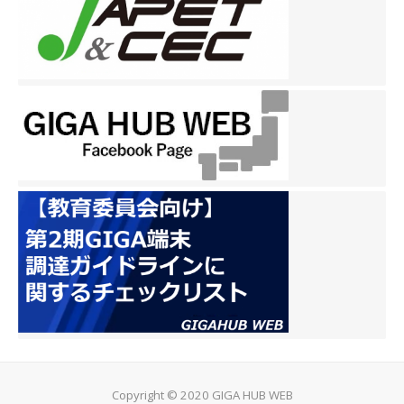
Copyright © 2020 GIGA HUB WEB