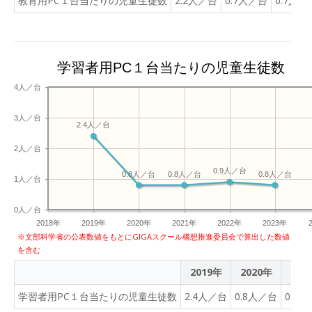
教育用PC１台当たりの児童生徒数
2.2人／台
0.7人／台
0.7人／
学習者用PC１台当たりの児童生徒数
4人／台
3人／台
2.4人／台
2人／台
0.9人／台
0.8人／台
0.8人／台
0.8人／台
1人／台
0人／台
2018年
2019年
2020年
2021年
2022年
2023年
※文部科学省の公表数値をもとにGIGAスクール構想推進委員会で算出した数値
を含む
2019年
2020年
202
学習者用PC１台当たりの児童生徒数
2.4人／台
0.8人／台
0.8