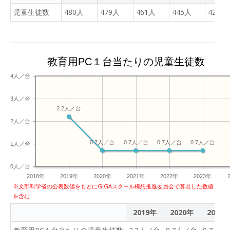
児童生徒数
480人
479人
461人
445人
424人
教育用PC１台当たりの児童生徒数
4人／台
3人／台
2.2人／台
2人／台
0.7人／台
0.7人／台
0.7人／台
0.7人／台
1人／台
0人／台
2018年
2019年
2020年
2021年
2022年
2023年
※文部科学省の公表数値をもとにGIGAスクール構想推進委員会で算出した数値
を含む
2019年
2020年
2021