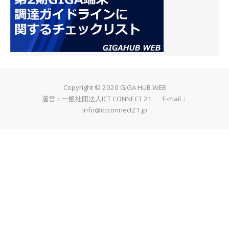
Copyright © 2020 GIGA HUB WEB
運営：一般社団法人ICT CONNECT 21 E-mail：
info@ictconnect21.jp