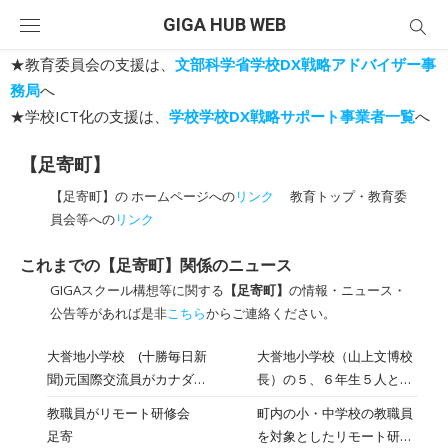
Skip
GIGA HUB WEB
to
content
★教育委員会の支援は、
文部科学省学校DX戦略アドバイザー事
務局
へ
★学校ICT化の支援は、
学校学校DX戦略サポート事業者一覧
へ
【足寄町】
【足寄町】の ホームページへの
リンク
教育トップ・教育委
員会等への
リンク
これまでの【足寄町】関係のニュース
GIGAスクール構想等に関する
【足寄町】
の情報・ニュース・
公告等があれば是非
こちら
からご連絡ください。
大誉地小学校 (十勝毎日新
大誉地小学校（山上文博校
聞)元国際交流員がカナダか
長）の５、６年生５人と螺
ら児童にオンライン授業
湾小学校（牧伊津子校長）
教職員がリモート研修会
町内の小・中学校の教職員
足寄
の全校１１人が１７日、町
足寄
を対象としたリモート研修