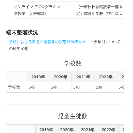
の国際交流員を務めカナダ
会が昨年１２月２８日、各
オンラインでプログラミン
（十勝日日新聞読者一部限
に帰国したミッチェル・ボ
校で行われた。オンライン
グ授業 足寄螺湾小
定）螺湾小学校（牧伊津子
ーウィーさん（２６）とハ
学習ツールの使い方や遠隔
校長）の５・６年生４人が
ンナ・ボールホーンさん
学習の進め方について学ん
９日、東京のＩＴ企業の技
（２５）によるオンライン
だ。
端末整備状況
術者とオンラインでつな
授業を行った。
ぎ、プログラミング授業を
学校における教育の情報化の実態等調査結果
主要項目について
行った。
の経年変化
学校数
2019年
2020年
2021年
2022年
2023
学校数
5校
5校
5校
5校
5校
児童生徒数
2019年
2020年
2021年
2022年
202