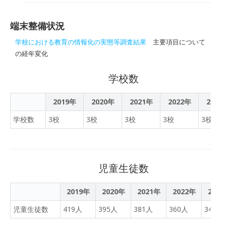
を学ぶ研修会が７月２６
学校に全児童生徒分のタブ
日、広尾小学校で開かれ
レットパソコンを整備しま
た。町教育研究所（所長・
端末整備状況
した。
長谷川充豊似小学校校長）
学校における教育の情報化の実態等調査結果
主要項目について
が主催。「ＧＩＧＡスクー
の経年変化
ル構想」の推進や、教諭の
ＩＣＴ（情報通信技術）活
学校数
用能力の向上を目的として
いる。この日は広尾小、豊
2019年
2020年
2021年
2022年
2023
似小、広尾中の教諭約３０
人が参加した。講師を務...
学校数
3校
3校
3校
3校
3校
児童生徒数
2019年
2020年
2021年
2022年
202
児童生徒数
419人
395人
381人
360人
345人