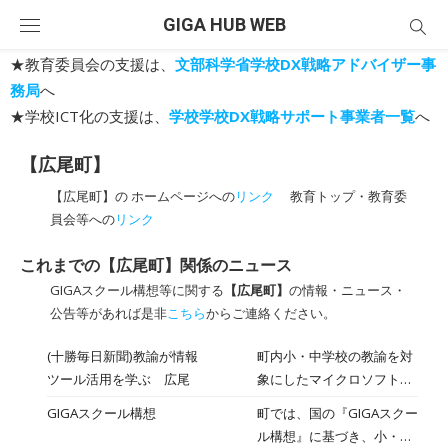
Skip
GIGA HUB WEB
to
content
★教育委員会の支援は、
文部科学省学校DX戦略アドバイザー事
務局
へ
★学校ICT化の支援は、
学校学校DX戦略サポート事業者一覧
へ
【広尾町】
【広尾町】の ホームページへの
リンク
教育トップ・教育委
員会等への
リンク
これまでの【広尾町】関係のニュース
GIGAスクール構想等に関する
【広尾町】
の情報・ニュース・
公告等があれば是非
こちら
からご連絡ください。
(十勝毎日新聞)教諭が情報
町内小・中学校の教諭を対
ツール活用を学ぶ 広尾
象にしたマイクロソフトの
グループウェアツール「Ｔ
GIGAスクール構想
町では、国の『GIGAスクー
ｅａｍｓ」の機能や使い方
ル構想』に基づき、小・中