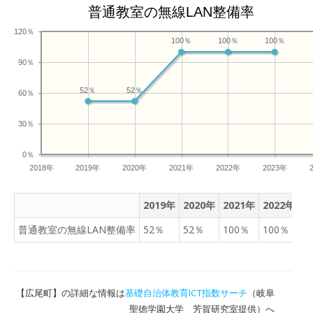
普通教室の無線LAN整備率
120％
100％
100％
100％
90％
52％
52％
60％
30％
0％
2018年
2019年
2020年
2021年
2022年
2023年
2019年
2020年
2021年
2022年
2
普通教室の無線LAN整備率
52％
52％
100％
100％
1
【広尾町】の詳細な情報は
基礎自治体教育ICT指数サーチ
（岐阜
聖徳学園大学 芳賀研究室提供）へ