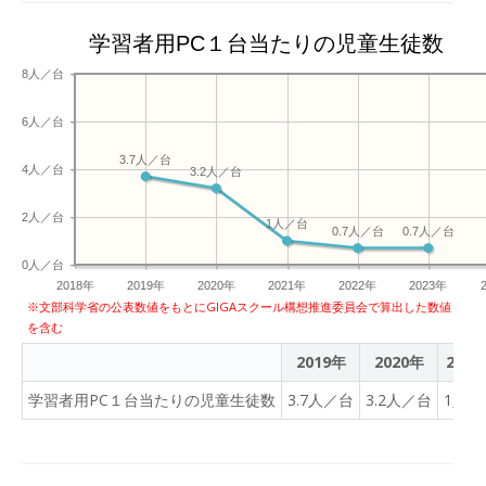
学習者用PC１台当たりの児童生徒数
8人／台
6人／台
3.7人／台
4人／台
3.2人／台
2人／台
1人／台
0.7人／台
0.7人／台
0人／台
2018年
2019年
2020年
2021年
2022年
2023年
※文部科学省の公表数値をもとにGIGAスクール構想推進委員会で算出した数値
を含む
2019年
2020年
2021
学習者用PC１台当たりの児童生徒数
3.7人／台
3.2人／台
1人／