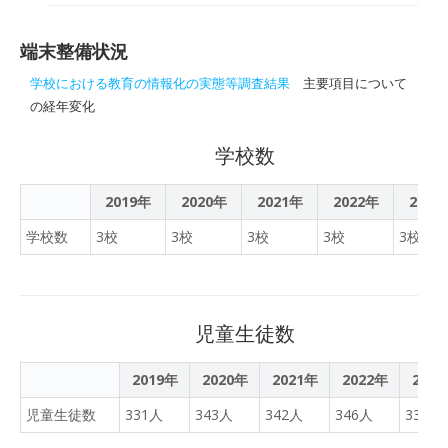
に解決策をプレゼン!
び割れたり、穴が開いたり
札内
親子でタブレットパソコン
しているものも。 小中学校
の使い方や使う際のルール
の授業で使っていたタブレ
端末整備状況
について学ぶ「親子タブレ
ット端末。 ここまで壊れて
ット教室」が開かれた。
学校における教育の情報化の実態等調査結果
主要項目について
しまったのには理由があっ
の経年変化
た。 北海道十勝地方の中札
内村の中学校で、英語の授
学校数
業を受ける3年生。 ファイ
ルに筆箱、それにタブレッ
2019年
2020年
2021年
2022年
2023
トで机の上はぎっしぎし。
「教科書とタブレットをど
学校数
3校
3校
3校
3校
3校
っちも出すってなった時に
すごくスペースが狭くなっ
てしまって使いづらい」
（生徒） 学校では今、
児童生徒数
「ICT=情報通信技術」を活
用した授業として、すべて
2019年
2020年
2021年
2022年
202
の児童・生徒にタブレット
児童生徒数
331人
343人
が1台ずつ配られている。
342人
346人
334人
中札内村では4年前、3つの