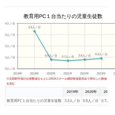
小中学校であわせて364台
が導入されたが、予想して
いなかったのがこの「タブ
教育用PC１台当たりの児童生徒数
レットが壊れる問題」だ。
4人／台
これまでに41台が破損し、
3.3人／台
修繕費は約260万円にも上
3人／台
った。 ひび割れたタブレッ
ト端末― その理由とは? な
2人／台
ぜ、こんなことになってし
0.9人／台
0.8人／台
0.8人／台
まうのか。 「（教科書など
0.7人／台
1人／台
を）いろいろ広げる時に、
いちいち落ちちゃうかなと
0人／台
思って戻したりすることが
2018年
2019年
2020年
2021年
2022年
2023年
※文部科学省の公表数値をもとにGIGAスクール構想推進委員会で算出した数値
あります」（生徒） 机の上
を含む
がタブレットや教科書など
2019年
2020年
2021
でいっぱいになり、誤って
落としてしまうことが少な
教育用PC１台当たりの児童生徒数
3.3人／台
0.8人／台
0.7人／
くないというのだ。 この問
題をなんとかしようと生徒