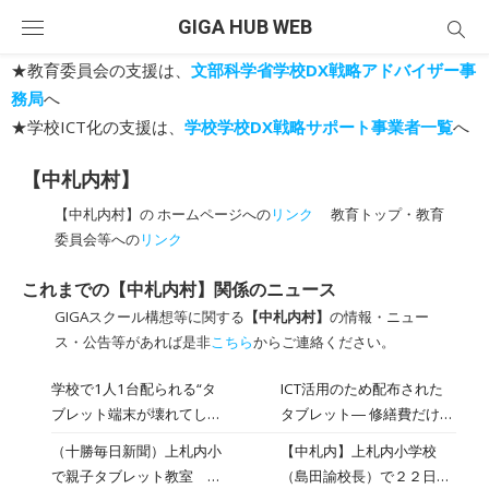
Skip
GIGA HUB WEB
to
content
★教育委員会の支援は、
文部科学省学校DX戦略アドバイザー事
務局
へ
★学校ICT化の支援は、
学校学校DX戦略サポート事業者一覧
へ
【中札内村】
【中札内村】の ホームページへの
リンク
教育トップ・教育
委員会等への
リンク
これまでの【中札内村】関係のニュース
GIGAスクール構想等に関する
【中札内村】
の情報・ニュー
ス・公告等があれば是非
こちら
からご連絡ください。
学校で1人1台配られる“タ
ICT活用のため配布された
ブレット端末が壊れてしま
タブレット― 修繕費だけで
う問題” 北海道・中札内村
260万円!? 画面に「くもの
（十勝毎日新聞）上札内小
【中札内】上札内小学校
の中学生たちが教育委員会
巣」のような筋。 大きくひ
で親子タブレット教室 中
（島田諭校長）で２２日、