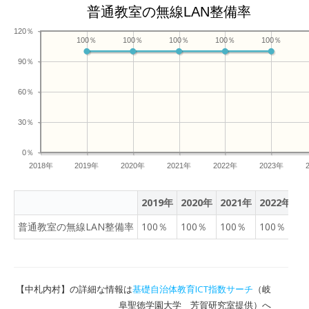
の予算を2000万円と見込
普通教室の無線LAN整備率
んでいたが、2024年9月に
120％
3000万円の追加予算を決
100％
100％
100％
100％
100％
めた。 帯広市の教育委員会
90％
は「予想を超える数のタブ
レットが破損した」と話し
60％
ている。 中札内村の中学校
では、タブレットを落とさ
30％
ないように生徒たちが緊張
して授業を受けていた。 タ
0％
2018年
2019年
2020年
2021年
ブレットに意識するあま
2022年
2023年
り、今度は教科書などが机
からはみ出てしまい、先生
2019年
2020年
2021年
2022年
2
はそれをよけながら歩かざ
普通教室の無線LAN整備率
100％
100％
100％
100％
1
るを得なくなっている。
「（落下を恐れるあまり）
ちょっと集中が切れてしま
うこともあります」 「（教
【中札内村】の詳細な情報は
基礎自治体教育ICT指数サーチ
（岐
科書などを）いろいろ広げ
阜聖徳学園大学 芳賀研究室提供）へ