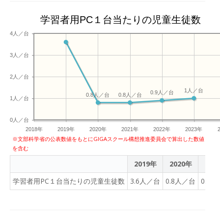
たちが立ち上がった。 「全
国の自治体の35％が使って
学習者用PC１台当たりの児童生徒数
いる」 「勉強に支障はあり
ません」（いずれも3年
4人／台
生） 大人顔負けのプレゼン
3人／台
テーションで教育委員会に
直接、提案! タブレットで
2人／台
便利になるはずが 学習の妨
げに! ひび割れたり、穴が
1人／台
0.9人／台
0.8人／台
0.8人／台
1人／台
開いたりしたタブレット端
末。 学校で子どもたちが使
0人／台
っているタブレットは、机
2018年
2019年
2020年
2021年
2022年
2023年
から落ちてしまうことが少
※文部科学省の公表数値をもとにGIGAスクール構想推進委員会で算出した数値
なくないのだ。 中札内村で
を含む
は壊れたタブレットの修繕
2019年
2020年
202
費として、4年間で約260
学習者用PC１台当たりの児童生徒数
3.6人／台
0.8人／台
0.8
万円かった。 となりの帯広
市では、2024年度だけで
修繕費がなんと5000万円!
帯広市では当初タブレット