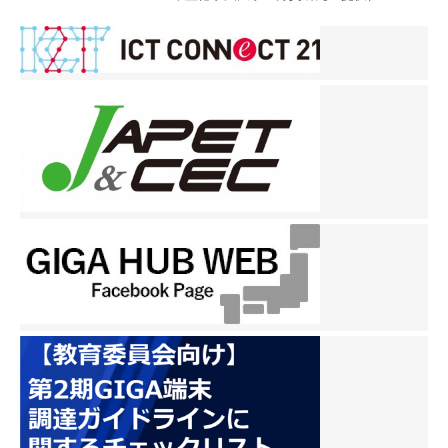
る時に、いちいち落ちちゃ
うかなと思って戻したりす
ることがあります」（いず
れも生徒） タブレットで便
利になるはずが、学習の妨
げになっていた。 大人顔負
けのプレゼン! 中学生たち
が教育委員会に直談判 「私
たちは『天板拡張くん』の
導入を提案します。全国の
自治体の35％が使ってお
り、中札内中学校でも特別
支援教室で使用していま
す。実際に使っている学校
の教師からは引き続き使い
たい、という声も上がって
います」（生徒） 「机の天
板が大きくなれば、教室の
後方まで机が並ぶことにな
ります。人の移動スペース