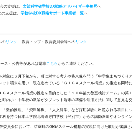
会の支援は、
文部科学省学校DX戦略アドバイザー事務局
へ
T化の支援は、
学校学校DX戦略サポート事業者一覧
へ
への
リンク
教育トップ・教育委員会等への
リンク
ュース・公告等があれば是非
こちら
からご連絡ください。
を対象に６月下旬から、町に対する考えや将来像を問う「中学生まちづくり
レット端末を用い、現在進めている「ＧＩＧＡスクール構想」の推進も同時
が２０２３年度から始まるのを前に、将来を担う若い世代の声を聞き取る。
ＩＧＡスクール構想の推進を目的とした「１０年後の教室検討チーム」の第
年度）の後期実施計画（２３～２...
と町内小・中学校の教諭がタブレット端末の準備や活用方法に関して意見を
た。
、「数的推理」「資料解釈」「人文科学」など採用試験に出題される科目につ
学科を持つ日本工学院北海道専門学校（登別市）からの講師派遣やオンライ
常任委員会において、芽室町のGIGAスクール構想の実現に向けた取組が審議さ