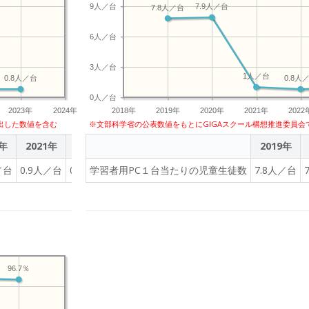
9人／台
7.9人／台
7.8人／台
6人／台
3人／台
1人／台
0.8人／台
0.8人
0人／台
2023年
2024年
2018年
2019年
2020年
2021年
2022
出した数値を含む
※文部科学省の公表数値をもとにGIGAスクール構想推進委員会
0年
2021年
2022年
2023年
2019年
／台
0.9人／台
0.8人／台
学習者用PC１台当たりの児童生徒数
0.8人／台
7.8人／台
96.7％