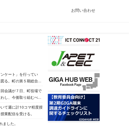
お問い合わせ
アンケート」を行ってい
に図る。町の第５期総合計
町は現在、第５期芽室町総
１回会議が７日、町役場で
交わし、今後取り組むべき
いて週に計10コマ程度授
ン授業配信を受ける。
れました。