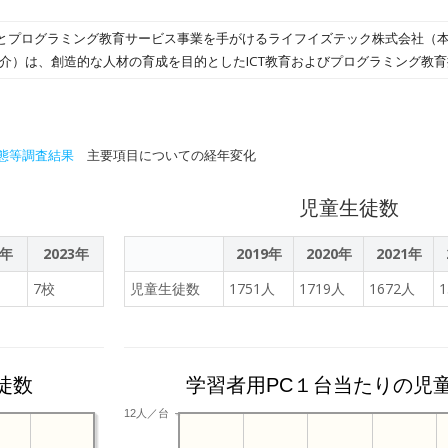
とプログラミング教育サービス事業を手がけるライフイズテック株式会社（
 雄介）は、創造的な人材の育成を目的としたICT教育およびプログラミング教
材「ライフイズテック レッスン」を、芽室町の中学校２校において採用し、
態等調査結果
主要項目についての経年変化
児童生徒数
2年
2023年
2019年
2020年
2021年
7校
児童生徒数
1751人
1719人
1672人
徒数
学習者用PC１台当たりの児
12人／台