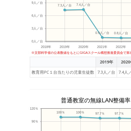
9人／台
7.4人／台
7.3人／台
6人／台
3人／台
0.9人／台
0.8人／台
0人／台
2018年
2019年
2020年
2021年
2022年
※文部科学省の公表数値をもとにGIGAスクール構想推進委員会で算
2019年
202
教育用PC１台当たりの児童生徒数
7.3人／台
7.4人
普通教室の無線LAN整備率
120％
100％
100％
97.7％
97.7％
90％