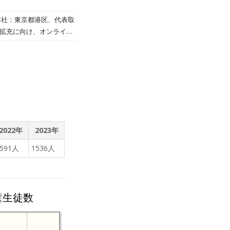
本社：東京都港区、代表取
育拡充に向け、オンライン
令和２年度内に試行しま
2022年
2023年
1591人
1536人
童生徒数