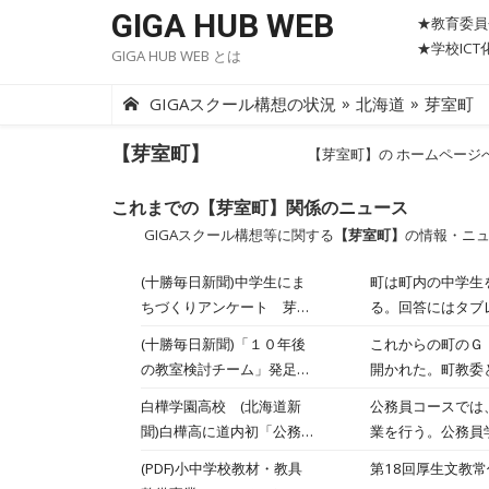
Skip
GIGA HUB WEB
★教育委員
to
★学校IC
GIGA HUB WEB とは
content
»
»
GIGAスクール構想の状況
北海道
芽室町
【芽室町】
【芽室町】の ホームページ
これまでの【芽室町】関係のニュース
GIGAスクール構想等に関する
【芽室町】
の情報・ニ
(十勝毎日新聞)中学生にま
町は町内の中学生
ちづくりアンケート 芽室
る。回答にはタブ
町 総合計画策定に向け
画の後期実施計画
(十勝毎日新聞)「１０年後
これからの町のＧ
合計画（１９～２６
の教室検討チーム」発足
開かれた。町教委
芽室
ことについて考え
白樺学園高校 (北海道新
公務員コースでは
聞)白樺高に道内初「公務員
業を行う。公務員
コース」 ２２年度開設、
(PDF)小中学校教材・教具
第18回厚生文教
試験科目を学習