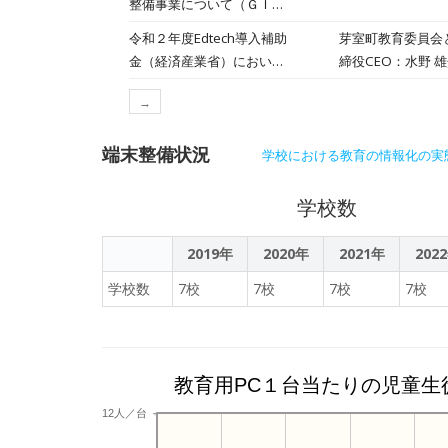
整備事業について（ＧＩＧ
Ａスクール構想環境整備事
令和２年度Edtech導入補助
芽室町教育委員会
業）
金（経済産業省）において
締役CEO：水野
ライフイズテックのオンラ
プログラミング教
→
インプログラミング教材
す。
「ライフイズテックレ
端末整備状況
学校における教育の情報化の実
学校数
2019年
2020年
2021年
202
学校数
7校
7校
7校
7校
教育用PC１台当たりの児童生
12人／台