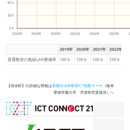
60％
30％
0％
2018年
2019年
2020年
2021年
2022年
2023年
2019年
2020年
2021年
2022年
2
普通教室の無線LAN整備率
100％
100％
100％
100％
1
【清水町】の詳細な情報は
基礎自治体教育ICT指数サーチ
（岐阜
聖徳学園大学 芳賀研究室提供）へ