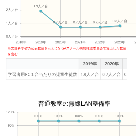
1.9人／台
2人／台
0.8人／台
0.7人／台
0.7人／台
0.7人／台
1人／台
0人／台
2018年
2019年
2020年
2021年
2022年
2023年
※文部科学省の公表数値をもとにGIGAスクール構想推進委員会で算出した数値
を含む
2019年
2020年
202
学習者用PC１台当たりの児童生徒数
1.9人／台
0.7人／台
0.7
普通教室の無線LAN整備率
120％
100％
100％
100％
100％
100％
90％