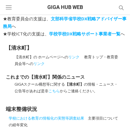
Skip
GIGA HUB WEB
to
content
★教育委員会の支援は、
文部科学省学校DX戦略アドバイザー事
務局
へ
★学校ICT化の支援は、
学校学校DX戦略サポート事業者一覧
へ
【清水町】
【清水町】の ホームページへの
リンク
教育トップ・教育委
員会等への
リンク
これまでの【清水町】関係のニュース
GIGAスクール構想等に関する
【清水町】
の情報・ニュース・
公告等があれば是非
こちら
からご連絡ください。
端末整備状況
学校における教育の情報化の実態等調査結果
主要項目について
の経年変化