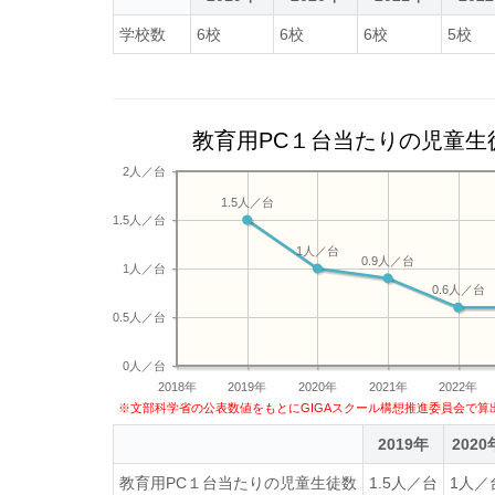
学校数
6校
6校
6校
5校
教育用PC１台当たりの児童生
2人／台
1.5人／台
1.5人／台
1人／台
0.9人／台
1人／台
0.6人／台
0.5人／台
0人／台
2018年
2019年
2020年
2021年
2022年
※文部科学省の公表数値をもとにGIGAスクール構想推進委員会で算
2019年
2020
教育用PC１台当たりの児童生徒数
1.5人／台
1人／