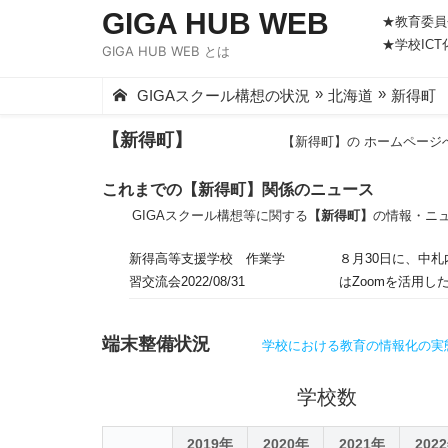
Skip
GIGA HUB WEB
★教育委員
to
★学校IC
GIGA HUB WEB とは
content
»
»
GIGAスクール構想の状況
北海道
新得町
【新得町】
【新得町】の ホームページ
これまでの【新得町】関係のニュース
GIGAスクール構想等に関する
【新得町】
の情報・ニ
新得高等支援学校 作業学
８月30日に、中
習交流会2022/08/31
はZoomを活用
た。交流の中では
方もあるんだー」
端末整備状況
学校における教育の情報化の実
た。同年代の生徒
学校数
2019年
2020年
2021年
202