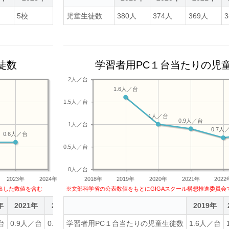
5校
児童生徒数
380人
374人
369人
徒数
学習者用PC１台当たりの児
2人／台
1.6人／台
1.5人／台
1人／台
0.9人／台
1人／台
0.7人
0.6人／台
0.5人／台
0人／台
2023年
2024年
2018年
2019年
2020年
2021年
2022
出した数値を含む
※文部科学省の公表数値をもとにGIGAスクール構想推進委員会
年
2021年
2022年
2023年
2019年
台
0.9人／台
0.6人／台
学習者用PC１台当たりの児童生徒数
0.6人／台
1.6人／台