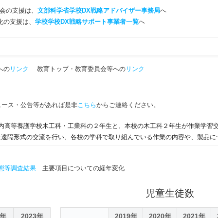
会の支援は、
文部科学省学校DX戦略アドバイザー事務局
へ
T化の支援は、
学校学校DX戦略サポート事業者一覧
へ
への
リンク
教育トップ・教育委員会等への
リンク
ュース・公告等があれば是非
こちら
からご連絡ください。
札内高等養護学校木工科・工業科の２年生と、本校の木工科２年生が作業学習
した遠隔形式の交流を行い、各校の学科で取り組んでいる作業の内容や、製品に
、お互いの製品について、使用している材や塗料に関する質問をし合う場面
と反応する生徒もいました。他校の取り組みを知ることは、良い学習の機会
態等調査結果
主要項目についての経年変化
同士、互いに良い刺激になり、作業学習への意欲向上に繋がることを期待し
児童生徒数
2年
2023年
2019年
2020年
2021年