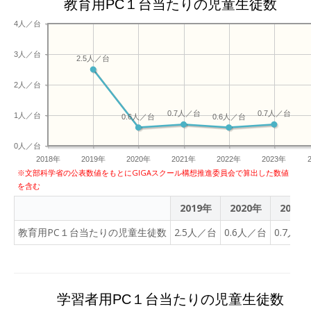
教育用PC１台当たりの児童生徒数
4人／台
3人／台
2.5人／台
2人／台
0.7人／台
0.7人／台
1人／台
0.6人／台
0.6人／台
0人／台
2018年
2019年
2020年
2021年
2022年
2023年
※文部科学省の公表数値をもとにGIGAスクール構想推進委員会で算出した数値
を含む
2019年
2020年
2021
教育用PC１台当たりの児童生徒数
2.5人／台
0.6人／台
0.7人／
学習者用PC１台当たりの児童生徒数