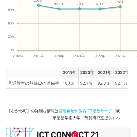
100％
97％
92.3％
92.1％
92.1％
90％
60％
30％
0％
2018年
2019年
2020年
2021年
2022年
2023年
2019年
2020年
2021年
2022年
2
普通教室の無線LAN整備率
100％
92.1％
92.3％
92.1％
9
【むかわ町】の詳細な情報は
基礎自治体教育ICT指数サーチ
（岐
阜聖徳学園大学 芳賀研究室提供）へ