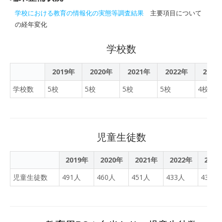
けて、小中学校に通う児童
生徒１人に端末１台を貸与
学校における教育の情報化の実態等調査結果
主要項目について
する、情報機器整備に係る
の経年変化
２０２０年度一般会計補正
予算案など議案９件を原案
学校数
通り可決した。
2019年
2020年
2021年
2022年
2023
学校数
5校
5校
5校
5校
4校
児童生徒数
2019年
2020年
2021年
2022年
202
児童生徒数
491人
460人
451人
433人
430人