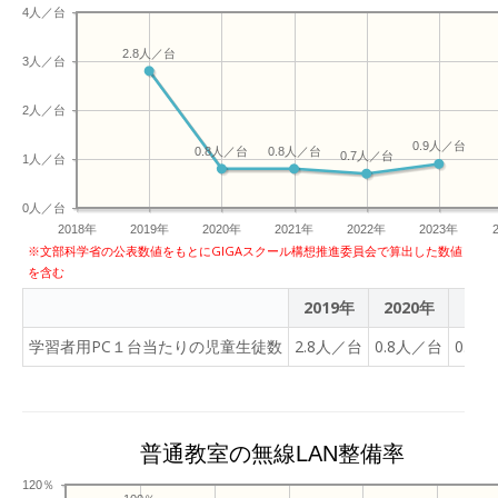
4人／台
2.8人／台
3人／台
2人／台
0.9人／台
0.8人／台
0.8人／台
0.7人／台
1人／台
0人／台
2018年
2019年
2020年
2021年
2022年
2023年
※文部科学省の公表数値をもとにGIGAスクール構想推進委員会で算出した数値
を含む
2019年
2020年
202
学習者用PC１台当たりの児童生徒数
2.8人／台
0.8人／台
0.8
普通教室の無線LAN整備率
120％