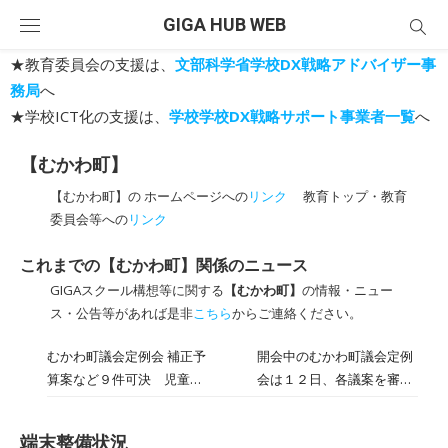
Skip
GIGA HUB WEB
to
content
★教育委員会の支援は、
文部科学省学校DX戦略アドバイザー事
務局
へ
★学校ICT化の支援は、
学校学校DX戦略サポート事業者一覧
へ
【むかわ町】
【むかわ町】の ホームページへの
リンク
教育トップ・教育
委員会等への
リンク
これまでの【むかわ町】関係のニュース
GIGAスクール構想等に関する
【むかわ町】
の情報・ニュー
ス・公告等があれば是非
こちら
からご連絡ください。
むかわ町議会定例会 補正予
開会中のむかわ町議会定例
算案など９件可決 児童生
会は１２日、各議案を審議
徒に端末貸与へ
した。国が掲げる「ＧＩＧ
Ａスクール構想」実現に向
端末整備状況