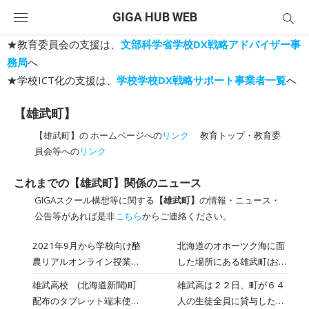
Skip
GIGA HUB WEB
to
content
★教育委員会の支援は、
文部科学省学校DX戦略アドバイザー事
務局
へ
★学校ICT化の支援は、
学校学校DX戦略サポート事業者一覧
へ
【雄武町】
【雄武町】の ホームページへの
リンク
教育トップ・教育委
員会等への
リンク
これまでの【雄武町】関係のニュース
GIGAスクール構想等に関する
【雄武町】
の情報・ニュース・
公告等があれば是非
こちら
からご連絡ください。
2021年9月から学校向け酪
北海道のオホーツク海に面
農リアルオンライン授業開
した場所にある雄武町(おう
始 [北海道 雄武町]｜日本全
むちょう)で７月からサービ
雄武高校 (北海道新聞)町
雄武高は２２日、町が６４
国の教育関係者ほか見学可
スを開始した、『酪農』に
配布のタブレット端末使い
人の生徒全員に貸与したタ