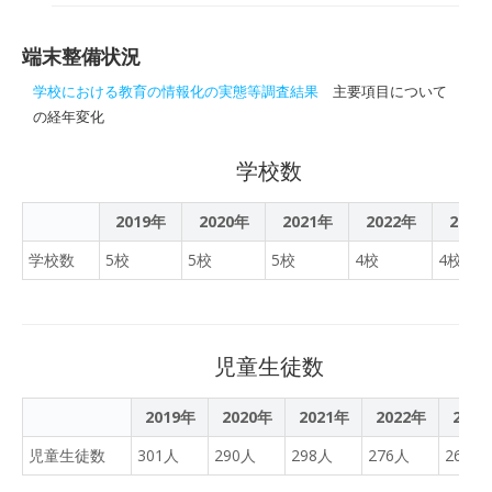
能
特化したリアルオンライン
公開授業 雄武高
ブレット端末「ｉＰａｄ
ツアーRAKUNOO（ラクノ
（アイパッド）」を使った
ー）。９月から小中学校向
端末整備状況
公開授業を行った。
けの酪農リアルオンライン
学校における教育の情報化の実態等調査結果
主要項目について
授業を開始します。
の経年変化
学校数
2019年
2020年
2021年
2022年
2023
学校数
5校
5校
5校
4校
4校
児童生徒数
2019年
2020年
2021年
2022年
202
児童生徒数
301人
290人
298人
276人
260人