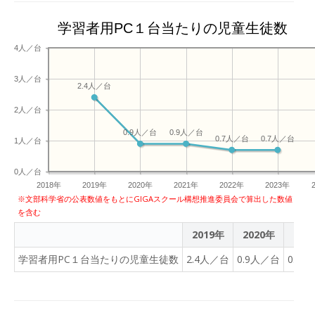
学習者用PC１台当たりの児童生徒数
4人／台
3人／台
2.4人／台
2人／台
0.9人／台
0.9人／台
0.7人／台
0.7人／台
1人／台
0人／台
2018年
2019年
2020年
2021年
2022年
2023年
※文部科学省の公表数値をもとにGIGAスクール構想推進委員会で算出した数値
を含む
2019年
2020年
202
学習者用PC１台当たりの児童生徒数
2.4人／台
0.9人／台
0.9