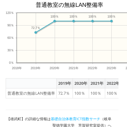
普通教室の無線LAN整備率
120％
100％
100％
100％
100％
90％
72.7％
60％
30％
0％
2018年
2019年
2020年
2021年
2022年
2023年
2019年
2020年
2021年
2022年
2
普通教室の無線LAN整備率
72.7％
100％
100％
100％
1
【雄武町】の詳細な情報は
基礎自治体教育ICT指数サーチ
（岐阜
聖徳学園大学 芳賀研究室提供）へ