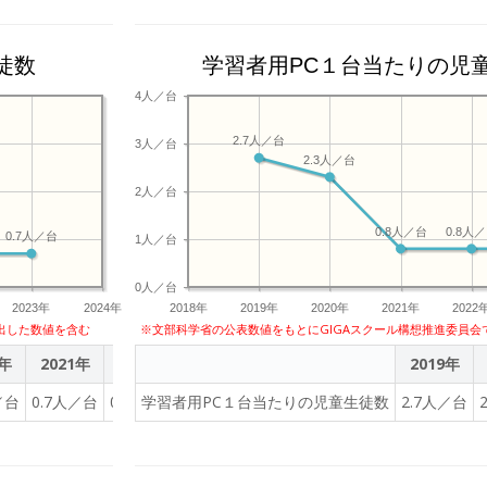
徒数
学習者用PC１台当たりの児
4人／台
2.7人／台
3人／台
2.3人／台
2人／台
0.8人／台
0.8人
0.7人／台
1人／台
0人／台
2023年
2024年
2018年
2019年
2020年
2021年
2022
出した数値を含む
※文部科学省の公表数値をもとにGIGAスクール構想推進委員会
0年
2021年
2022年
2023年
2019年
／台
0.7人／台
0.7人／台
学習者用PC１台当たりの児童生徒数
0.7人／台
2.7人／台