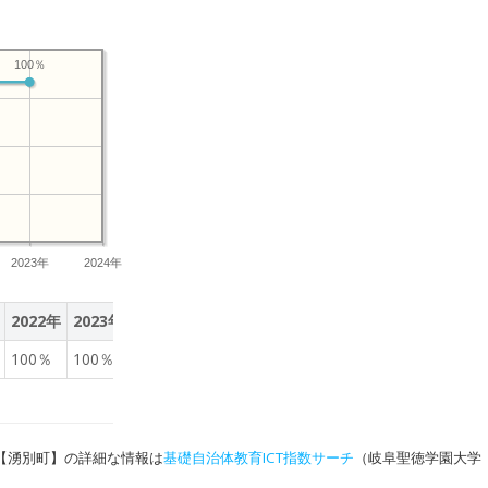
100％
2023年
2024年
2022年
2023年
100％
100％
【湧別町】の詳細な情報は
基礎自治体教育ICT指数サーチ
（岐阜聖徳学園大学