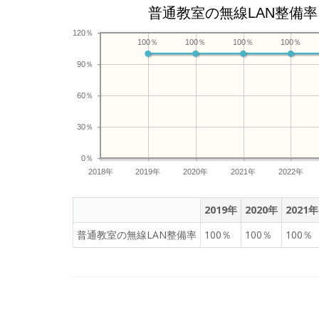
普通教室の無線LAN整備率
120％
100％
100％
100％
100％
90％
60％
30％
0％
2018年
2019年
2020年
2021年
2022年
2019年
2020年
2021年
普通教室の無線LAN整備率
100％
100％
100％