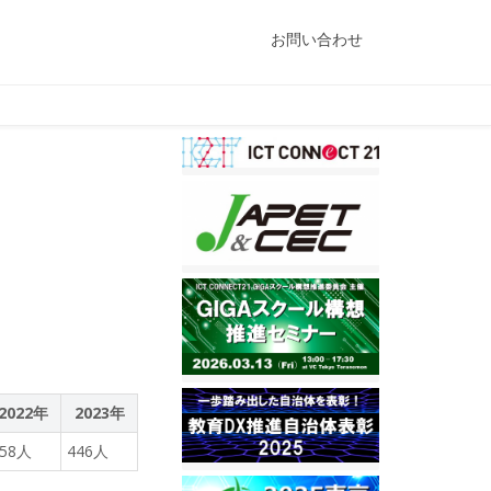
お問い合わせ
2022年
2023年
458人
446人