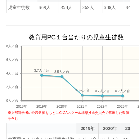
師に招いてスケート学習を
生は、スーパーの食品がど
たらテレビで見て、感動を
児童生徒数
369人
354人
行いました。遠方よりあり
368人
348人
344人
の国から来ているのかを学
共有しましょう！
がとうございます。きれい
んでいます。食べ物世界地
なお手本を見ながらのレッ
図を作成中です。いろんな
スンです。貴重な時間にな
国から食品が来ていること
りました。
教育用PC１台当たりの児童生徒数
を実感していくことでしょ
う。高学年は、読書感想文
8人／台
をパソコンで作成。消す手
6人／台
間もなく、文書の移動も
楽･･･作文にもってこいで
3.7人／台
3.5人／台
4人／台
す。最後に、清書します。
4年生に聞いたら、「も
2人／台
う、パソコンの扱いには 慣
0.8人／台
0.7人／台
0.7人／台
れました」･･･子どもは早
0人／台
いですね。今日の午後は、
2018年
2019年
2020年
2021年
2022年
2023年
高学年が訓小へ。交流学習
※文部科学省の公表数値をもとにGIGAスクール構想推進委員会で算出した数値
をしてきます。
を含む
2019年
2020年
2021