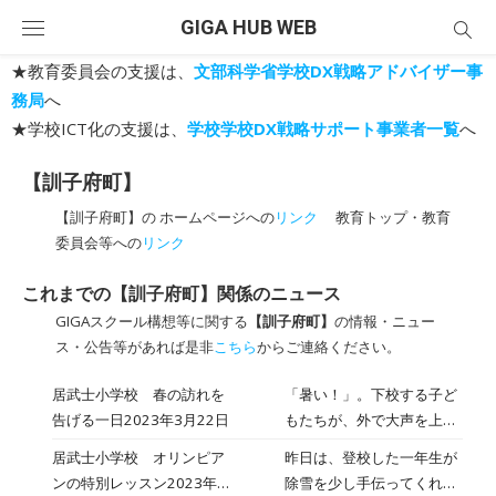
Skip
GIGA HUB WEB
to
content
★教育委員会の支援は、
文部科学省学校DX戦略アドバイザー事
務局
へ
★学校ICT化の支援は、
学校学校DX戦略サポート事業者一覧
へ
【訓子府町】
【訓子府町】の ホームページへの
リンク
教育トップ・教育
委員会等への
リンク
これまでの【訓子府町】関係のニュース
GIGAスクール構想等に関する
【訓子府町】
の情報・ニュー
ス・公告等があれば是非
こちら
からご連絡ください。
居武士小学校 春の訪れを
「暑い！」。下校する子ど
告げる一日2023年3月22日
もたちが、外で大声を上げ
ていました。雪に踏み入れ
居武士小学校 オリンピア
昨日は、登校した一年生が
た子がズボッ･･･足が埋ま
ンの特別レッスン2023年1
除雪を少し手伝ってくれま