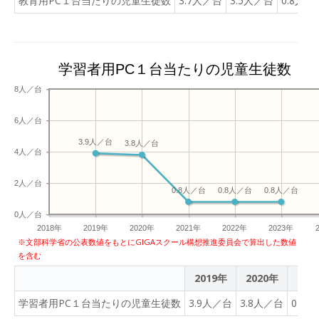
教育用PC１台当たりの児童生徒数
3.7人／台
3.5人／台
0.8人／
学習者用PC１台当たりの児童生徒数
8人／台
6人／台
3.9人／台
3.8人／台
4人／台
2人／台
0.8人／台
0.8人／台
0.8人／台
0人／台
2018年
2019年
2020年
2021年
2022年
2023年
※文部科学省の公表数値をもとにGIGAスクール構想推進委員会で算出した数値
を含む
2019年
2020年
202
学習者用PC１台当たりの児童生徒数
3.9人／台
3.8人／台
0.8