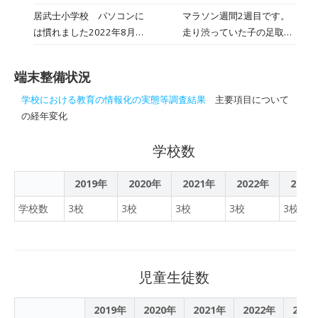
って動けなく子もいまし
月25日
した。ありがとう！低学年
居武士小学校 パソコンに
マラソン週間2週目です。
た。先生がスコップを持
は、文章の読み取り学習を
は慣れました2022年8月30
走り渋っていた子の足取り
ち、救出へ･･･。グランド
続けています。国語の力
日
が少し、軽くなってきまし
の奥にある木々からは、キ
は、何事にも通じる基礎
た。変化を感じます。ロー
ツツキのドラミングが聞こ
力。しっかり学んでいきま
端末整備状況
ドレースの申し込み、明日
えていました。校舎前のバ
しょう。中学年は、登校し
以降でも間に合います。低
ードテーブルにはヒヨドリ
学校における教育の情報化の実態等調査結果
主要項目について
たらすぐに、明日から始ま
学年は、畑の人参を収穫し
や雀の賑やかな姿。春で
の経年変化
る「ふれあい集会」の出し
ました。「この人参、ち○
す。今日は、卒業・修了式
物確認をしていました。楽
こみたい！」「これこ
の全校練習を行いました。
学校数
しい集会にしていきましょ
れ」･･･担任の先生にたし
全校で行うのは、今日の1
う。高学年は、図形の学習
なめられていました(^_^)今
回でおしまい。よい姿勢で
2019年
2020年
2021年
2022年
2023
や、組み合わせの学習（高
のところ、収穫祭も3年ぶ
式に臨んでいました。お楽
校でも学びますね）をして
学校数
3校
3校
3校
3校
3校
りに実施の方向で準備を進
しみタイムのなかった中学
います。パソコンで、図を
めています。栽培～食に関
年も無事に学習終了です。
切ったり、回転させたりし
わる体験活動、縦学年で目
今日の午後は、パンケーキ
て、考えていました。便利
的を共有して取り組む経
を焼いて、楽しく午後の一
です。 風が冷たい一日です
児童生徒数
験、いずれも貴重です。実
時を過ごしていました。
が、今日はかつてのオリン
施の可能性をあきらめず、
WBCの決勝戦結果が気にな
ピアン、藤本さんを特別講
2019年
2020年
取り組んでいきます。3年
2021年
2022年
202
る子も多かったです。 帰っ